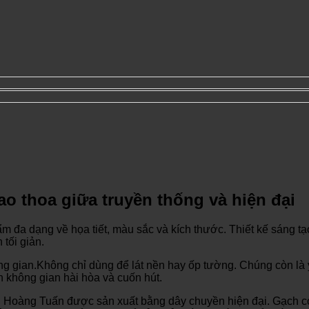
o thoa giữa truyền thống và hiện đại
ản phẩm đa dạng về họa tiết, màu sắc và kích thước. Thiết kế sán
tối giản.
ian.Không chỉ dùng để lát nền hay ốp tường. Chúng còn là yếu 
n không gian hài hòa và cuốn hút.
ng Hoàng Tuấn được sản xuất bằng dây chuyền hiện đại. Gạch 