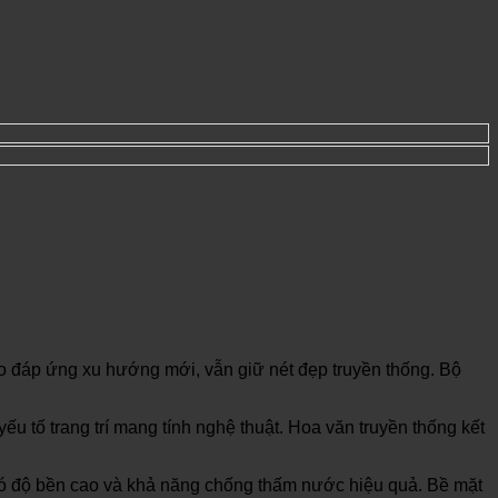
g tạo đáp ứng xu hướng mới, vẫn giữ nét đẹp truyền thống. Bộ
tố trang trí mang tính nghệ thuật. Hoa văn truyền thống kết
có độ bền cao và khả năng chống thấm nước hiệu quả. Bề mặt