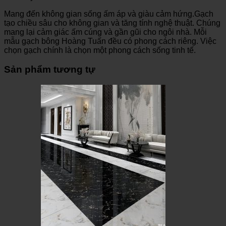
Mang đến không gian sống ấm áp và giàu cảm hứng.Gạch
tạo chiều sâu cho không gian và tăng tính nghệ thuật. Chúng
mang lại cảm giác ấm cúng và gần gũi cho ngôi nhà. Mỗi
mẫu gạch bông Hoàng Tuấn đều có phong cách riêng. Việc
chọn gạch chính là chọn một phong cách sống tinh tế.
Sản phẩm tương tự