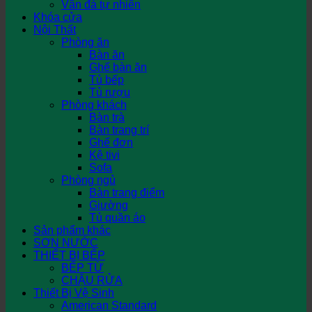
Vân đá tự nhiên
Khóa cửa
Nội Thất
Phòng ăn
Bàn ăn
Ghế bàn ăn
Tủ bếp
Tủ rượu
Phòng khách
Bàn trà
Bàn trang trí
Ghế đơn
Kệ tivi
Sofa
Phòng ngủ
Bàn trang điểm
Giường
Tủ quần áo
Sản phẩm khác
SƠN NƯỚC
THIẾT BỊ BẾP
BẾP TỪ
CHẬU RỬA
Thiết Bị Vệ Sinh
American Standard