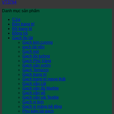
VT3794
Danh mục sản phẩm
Cửa
Đèn trang trí
Đồ trang trí
Đồng hồ
Gạch ốp lát
Gạch kim cương
gạch lát nền
Gạch mờ
Gạch ốp tường
Gạch Phủ Vàng
Gạch sân vườn
Gạch Terrazzo
Gạch trang trí
Gạch trang trí ngoại thất
Gạch vân cát
Gạch vân đá Marble
Gạch vân gỗ
Gạch vân vải Textile
Gạch vi tinh
Gạch xi măng bê tông
Phụ kiện lát gạch