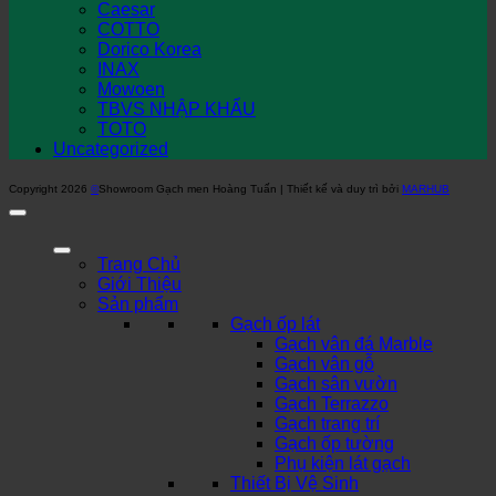
Caesar
COTTO
Dorico Korea
INAX
Mowoen
TBVS NHẬP KHẨU
TOTO
Uncategorized
Copyright 2026
©
Showroom Gạch men Hoàng Tuấn | Thiết kế và duy trì bởi
MARHUB
Trang Chủ
Giới Thiệu
Sản phẩm
Gạch ốp lát
Gạch vân đá Marble
Gạch vân gỗ
Gạch sân vườn
Gạch Terrazzo
Gạch trang trí
Gạch ốp tường
Phụ kiện lát gạch
Thiết Bị Vệ Sinh