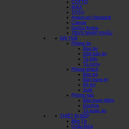
COTTO
INAX
TOTO
American Standard
Caesar
Dorico Korea
TBVS NHẬP KHẨU
Nội Thất
Phòng ăn
Bàn ăn
Ghế bàn ăn
Tủ bếp
Tủ rượu
Phòng khách
Bàn trà
Bàn trang trí
Kệ tivi
Sofa
Phòng ngủ
Bàn trang điểm
Giường
Tủ quần áo
THIẾT BỊ BẾP
Bếp Từ
Chậu Rửa