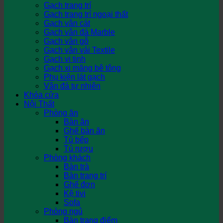
Gạch trang trí
Gạch trang trí ngoại thất
Gạch vân cát
Gạch vân đá Marble
Gạch vân gỗ
Gạch vân vải Textile
Gạch vi tinh
Gạch xi măng bê tông
Phụ kiện lát gạch
Vân đá tự nhiên
Khóa cửa
Nội Thất
Phòng ăn
Bàn ăn
Ghế bàn ăn
Tủ bếp
Tủ rượu
Phòng khách
Bàn trà
Bàn trang trí
Ghế đơn
Kệ tivi
Sofa
Phòng ngủ
Bàn trang điểm