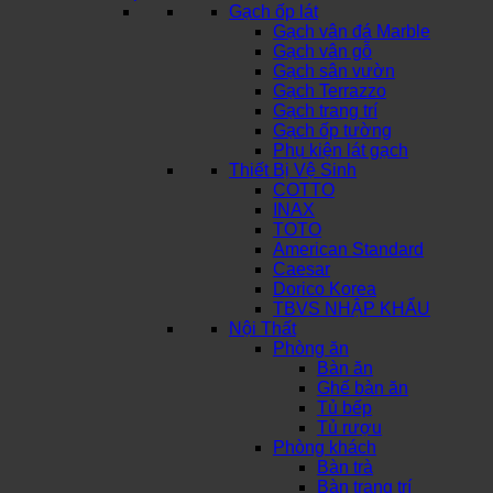
Gạch ốp lát
Gạch vân đá Marble
Gạch vân gỗ
Gạch sân vườn
Gạch Terrazzo
Gạch trang trí
Gạch ốp tường
Phụ kiện lát gạch
Thiết Bị Vệ Sinh
COTTO
INAX
TOTO
American Standard
Caesar
Dorico Korea
TBVS NHẬP KHẨU
Nội Thất
Phòng ăn
Bàn ăn
Ghế bàn ăn
Tủ bếp
Tủ rượu
Phòng khách
Bàn trà
Bàn trang trí