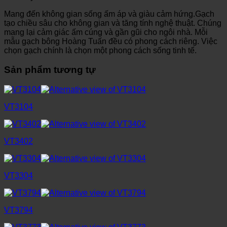
Mang đến không gian sống ấm áp và giàu cảm hứng.Gạch
tạo chiều sâu cho không gian và tăng tính nghệ thuật. Chúng
mang lại cảm giác ấm cúng và gần gũi cho ngôi nhà. Mỗi
mẫu gạch bông Hoàng Tuấn đều có phong cách riêng. Việc
chọn gạch chính là chọn một phong cách sống tinh tế.
Sản phẩm tương tự
VT3104
VT3402
VT3304
VT3794