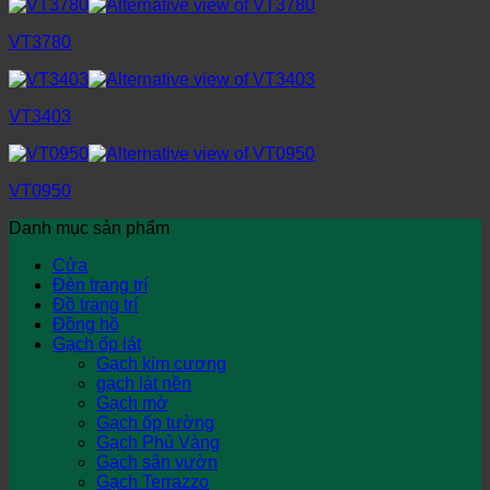
VT3780
VT3403
VT0950
Danh mục sản phẩm
Cửa
Đèn trang trí
Đồ trang trí
Đồng hồ
Gạch ốp lát
Gạch kim cương
gạch lát nền
Gạch mờ
Gạch ốp tường
Gạch Phủ Vàng
Gạch sân vườn
Gạch Terrazzo