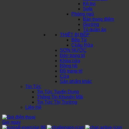
Kệ tivi
Sofa
Phòng ngủ
Bàn trang điểm
Giường
Tủ quần áo
THIẾT BỊ BẾP
Bếp Từ
Chậu Rửa
SƠN NƯỚC
Đèn trang trí
Khóa cửa
Đồng hồ
Đồ trang trí
Cửa
Sản phẩm khác
Tin Tức
Tin Tức Tuyển Dụng
Thông Tin Khuyến Mãi
Tin Tức Thị Trường
Liên Hệ
Gọi ngay