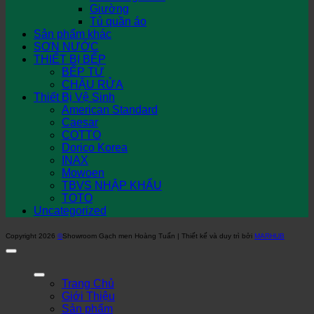
Giường
Tủ quần áo
Sản phẩm khác
SƠN NƯỚC
THIẾT BỊ BẾP
BẾP TỪ
CHẬU RỬA
Thiết Bị Vệ Sinh
American Standard
Caesar
COTTO
Dorico Korea
INAX
Mowoen
TBVS NHẬP KHẨU
TOTO
Uncategorized
Copyright 2026
©
Showroom Gạch men Hoàng Tuấn | Thiết kế và duy trì bởi
MARHUB
Trang Chủ
Giới Thiệu
Sản phẩm