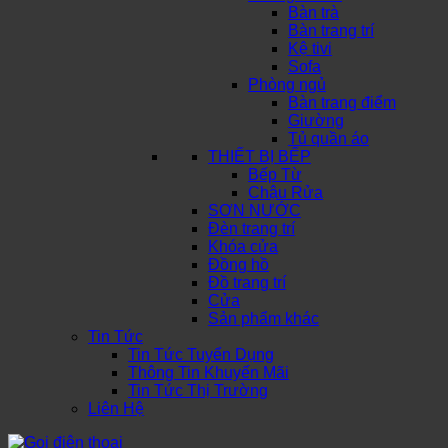
Bàn trà
Bàn trang trí
Kệ tivi
Sofa
Phòng ngủ
Bàn trang điểm
Giường
Tủ quần áo
THIẾT BỊ BẾP
Bếp Từ
Chậu Rửa
SƠN NƯỚC
Đèn trang trí
Khóa cửa
Đồng hồ
Đồ trang trí
Cửa
Sản phẩm khác
Tin Tức
Tin Tức Tuyển Dụng
Thông Tin Khuyến Mãi
Tin Tức Thị Trường
Liên Hệ