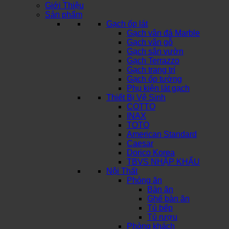
Giới Thiệu
Sản phẩm
Gạch ốp lát
Gạch vân đá Marble
Gạch vân gỗ
Gạch sân vườn
Gạch Terrazzo
Gạch trang trí
Gạch ốp tường
Phụ kiện lát gạch
Thiết Bị Vệ Sinh
COTTO
INAX
TOTO
American Standard
Caesar
Dorico Korea
TBVS NHẬP KHẨU
Nội Thất
Phòng ăn
Bàn ăn
Ghế bàn ăn
Tủ bếp
Tủ rượu
Phòng khách