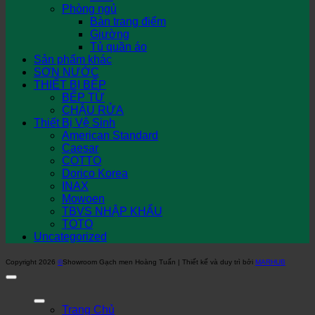
Phòng ngủ
Bàn trang điểm
Giường
Tủ quần áo
Sản phẩm khác
SƠN NƯỚC
THIẾT BỊ BẾP
BẾP TỪ
CHẬU RỬA
Thiết Bị Vệ Sinh
American Standard
Caesar
COTTO
Dorico Korea
INAX
Mowoen
TBVS NHẬP KHẨU
TOTO
Uncategorized
Copyright 2026
©
Showroom Gạch men Hoàng Tuấn | Thiết kế và duy trì bởi
MARHUB
Trang Chủ