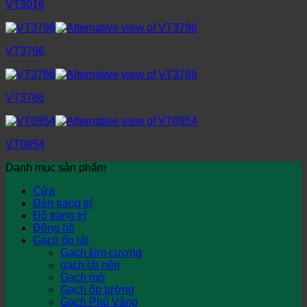
VT3016
VT3796
VT3786
VT0954
Danh mục sản phẩm
Cửa
Đèn trang trí
Đồ trang trí
Đồng hồ
Gạch ốp lát
Gạch kim cương
gạch lát nền
Gạch mờ
Gạch ốp tường
Gạch Phủ Vàng