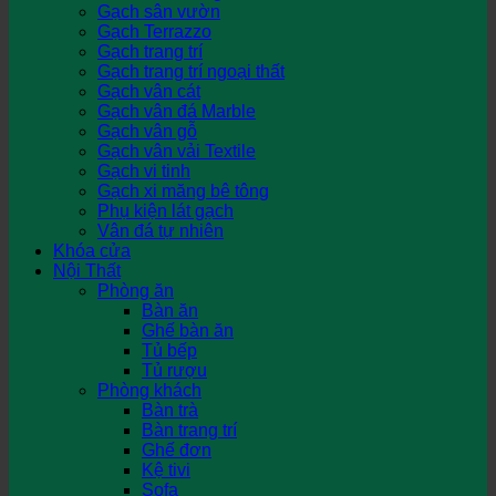
Gạch sân vườn
Gạch Terrazzo
Gạch trang trí
Gạch trang trí ngoại thất
Gạch vân cát
Gạch vân đá Marble
Gạch vân gỗ
Gạch vân vải Textile
Gạch vi tinh
Gạch xi măng bê tông
Phụ kiện lát gạch
Vân đá tự nhiên
Khóa cửa
Nội Thất
Phòng ăn
Bàn ăn
Ghế bàn ăn
Tủ bếp
Tủ rượu
Phòng khách
Bàn trà
Bàn trang trí
Ghế đơn
Kệ tivi
Sofa