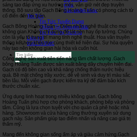
sáng tạo đáp ứng xu hướng mới, vẫn giữ nét đẹp truyền
Cửa
thống. Bộ sưu tập Gạch Bông Hoàng Tuấn có phong cách từ
Sản phẩm khác
cổ điển đến tối giản.
Tin Tức
Tin Tức Tuyển Dụng
Gạch Bông Hoàng Tuấn – Điểm nhấn nghệ thuật cho mọi
Thông Tin Khuyến Mãi
không gian.Không chỉ dùng để lát nền hay ốp tường. Chúng
Tin Tức Thị Trường
còn là yếu tố trang trí mang tính nghệ thuật. Hoa văn truyền
Liên Hệ
thống kết hợp khéo léo cùng thiết kế hiện đại. Sự hòa quyện
0901555580
này tạo nên không gian hài hòa và cuốn hút.
Tìm
kiếm:
Công nghệ sản xuất tiên tiến nâng tầm chất lượng .Gạch
bông Hoàng Tuấn được sản xuất bằng dây chuyền hiện đại.
Gạch có độ bền cao và khả năng chống thấm nước hiệu
quả. Bề mặt chống trầy xước, dễ vệ sinh và duy trì màu sắc
bền lâu. Mỗi viên gạch được kiểm tra kỹ để đảm bảo kích
thước chuẩn xác.
Ứng dụng linh hoạt trong nhiều không gian. Gạch bông
Hoàng Tuấn phù hợp cho phòng khách, phòng bếp và phòng
tắm. Cũng là lựa chọn tuyệt vời cho quán cà phê hoặc nhà
hàng. Showroom và cửa hàng cũng thường xuyên sử dụng
gạch này. Sản phẩm giúp tạo điểm nhấn và nâng cao giá trị
thẩm mỹ.
Mang đến không gian sống ấm áp và giàu cảm hứng.Gạch