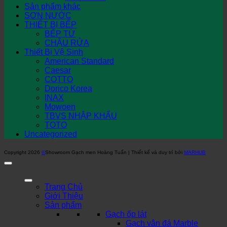
Sản phẩm khác
SƠN NƯỚC
THIẾT BỊ BẾP
BẾP TỪ
CHẬU RỬA
Thiết Bị Vệ Sinh
American Standard
Caesar
COTTO
Dorico Korea
INAX
Mowoen
TBVS NHẬP KHẨU
TOTO
Uncategorized
Copyright 2026
©
Showroom Gạch men Hoàng Tuấn | Thiết kế và duy trì bởi
MARHUB
Trang Chủ
Giới Thiệu
Sản phẩm
Gạch ốp lát
Gạch vân đá Marble