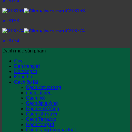
VT3794
VT3153
VT3774
Danh mục sản phẩm
Cửa
Đèn trang trí
Đồ trang trí
Đồng hồ
Gạch ốp lát
Gạch kim cương
gạch lát nền
Gạch mờ
Gạch ốp tường
Gạch Phủ Vàng
Gạch sân vườn
Gạch Terrazzo
Gạch trang trí
Gạch trang trí ngoại thất