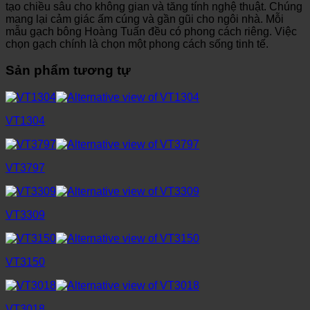
tạo chiều sâu cho không gian và tăng tính nghệ thuật. Chúng
mang lại cảm giác ấm cúng và gần gũi cho ngôi nhà. Mỗi
mẫu gạch bông Hoàng Tuấn đều có phong cách riêng. Việc
chọn gạch chính là chọn một phong cách sống tinh tế.
Sản phẩm tương tự
VT1304
VT3797
VT3309
VT3150
VT3018