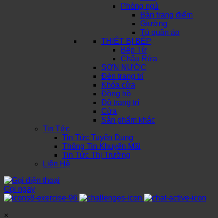
Phòng ngủ
Bàn trang điểm
Giường
Tủ quần áo
THIẾT BỊ BẾP
Bếp Từ
Chậu Rửa
SƠN NƯỚC
Đèn trang trí
Khóa cửa
Đồng hồ
Đồ trang trí
Cửa
Sản phẩm khác
Tin Tức
Tin Tức Tuyển Dụng
Thông Tin Khuyến Mãi
Tin Tức Thị Trường
Liên Hệ
Gọi ngay
×