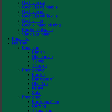
Gạch vân cát
Gạch vân đá Marble
Gạch vân gỗ
Gạch vân vải Textile
Gạch vi tinh
Gạch xi măng bê tông
Phụ kiện lát gạch
Vân đá tự nhiên
Khóa cửa
Nội Thất
Phòng ăn
Bàn ăn
Ghế bàn ăn
Tủ bếp
Tủ rượu
Phòng khách
Bàn trà
Bàn trang trí
Ghế đơn
Kệ tivi
Sofa
Phòng ngủ
Bàn trang điểm
Giường
Tủ quần áo