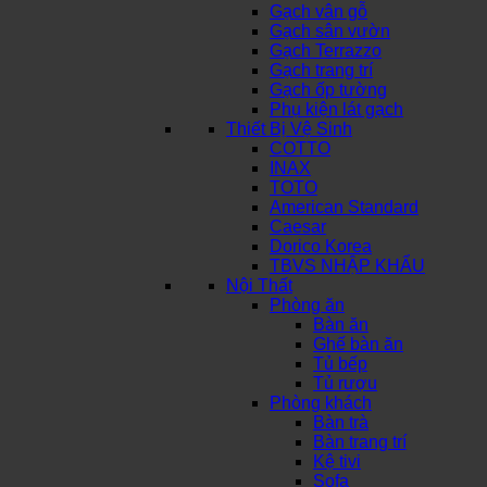
Gạch vân gỗ
Gạch sân vườn
Gạch Terrazzo
Gạch trang trí
Gạch ốp tường
Phụ kiện lát gạch
Thiết Bị Vệ Sinh
COTTO
INAX
TOTO
American Standard
Caesar
Dorico Korea
TBVS NHẬP KHẨU
Nội Thất
Phòng ăn
Bàn ăn
Ghế bàn ăn
Tủ bếp
Tủ rượu
Phòng khách
Bàn trà
Bàn trang trí
Kệ tivi
Sofa