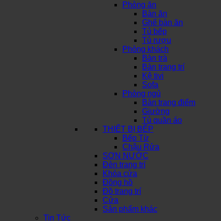
Phòng ăn
Bàn ăn
Ghế bàn ăn
Tủ bếp
Tủ rượu
Phòng khách
Bàn trà
Bàn trang trí
Kệ tivi
Sofa
Phòng ngủ
Bàn trang điểm
Giường
Tủ quần áo
THIẾT BỊ BẾP
Bếp Từ
Chậu Rửa
SƠN NƯỚC
Đèn trang trí
Khóa cửa
Đồng hồ
Đồ trang trí
Cửa
Sản phẩm khác
Tin Tức