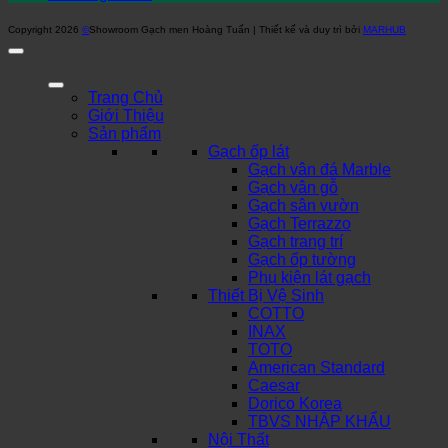
Copyright 2026
©
Showroom Gạch men Hoàng Tuấn | Thiết kế và duy trì bởi
MARHUB
Trang Chủ
Giới Thiệu
Sản phẩm
Gạch ốp lát
Gạch vân đá Marble
Gạch vân gỗ
Gạch sân vườn
Gạch Terrazzo
Gạch trang trí
Gạch ốp tường
Phụ kiện lát gạch
Thiết Bị Vệ Sinh
COTTO
INAX
TOTO
American Standard
Caesar
Dorico Korea
TBVS NHẬP KHẨU
Nội Thất