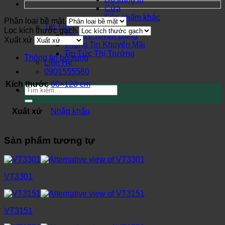
Cửa
Sản phẩm khác
Phân loại bề mặt
Tin Tức
Lọc kích thước gạch
Tin Tức Tuyển Dụng
Xuất xứ
Thông Tin Khuyến Mãi
Tin Tức Thị Trường
Thông tin bổ sung
Liên Hệ
0901555580
Kích thước
60×120 cm
Tìm
kiếm:
Xuất xứ
Nhập khẩu
Sản phẩm tương tự
VT3301
VT3151