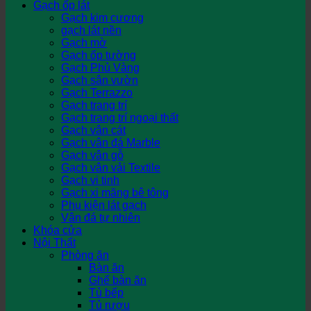
Gạch ốp lát
Gạch kim cương
gạch lát nền
Gạch mờ
Gạch ốp tường
Gạch Phủ Vàng
Gạch sân vườn
Gạch Terrazzo
Gạch trang trí
Gạch trang trí ngoại thất
Gạch vân cát
Gạch vân đá Marble
Gạch vân gỗ
Gạch vân vải Textile
Gạch vi tinh
Gạch xi măng bê tông
Phụ kiện lát gạch
Vân đá tự nhiên
Khóa cửa
Nội Thất
Phòng ăn
Bàn ăn
Ghế bàn ăn
Tủ bếp
Tủ rượu