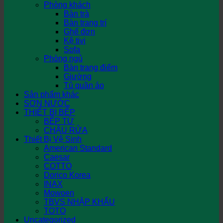
Phòng khách
Bàn trà
Bàn trang trí
Ghế đơn
Kệ tivi
Sofa
Phòng ngủ
Bàn trang điểm
Giường
Tủ quần áo
Sản phẩm khác
SƠN NƯỚC
THIẾT BỊ BẾP
BẾP TỪ
CHẬU RỬA
Thiết Bị Vệ Sinh
American Standard
Caesar
COTTO
Dorico Korea
INAX
Mowoen
TBVS NHẬP KHẨU
TOTO
Uncategorized