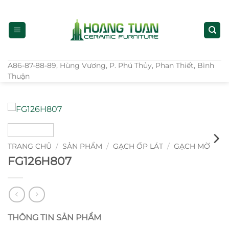
Bỏ
qua
nội
dung
A86-87-88-89, Hùng Vương, P. Phú Thủy, Phan Thiết, Bình
Thuận
TRANG CHỦ
/
SẢN PHẨM
/
GẠCH ỐP LÁT
/
GẠCH MỜ
FG126H807
THÔNG TIN SẢN PHẨM