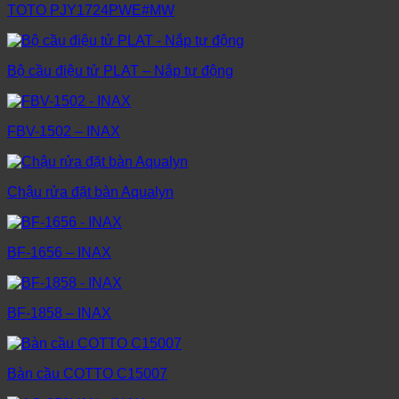
TOTO PJY1724PWE#MW
Bộ cầu điệu tử PLAT – Nắp tự động
FBV-1502 – INAX
Chậu rửa đặt bàn Aqualyn
BF-1656 – INAX
BF-1858 – INAX
Bàn cầu COTTO C15007