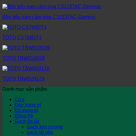
Bồn tiểu nam cảm ứng C31237AC-Dominic
TOTO CS769DT3
TOTO TBW01001B
TOTO TBW02017A
Danh mục sản phẩm
Cửa
Đèn trang trí
Đồ trang trí
Đồng hồ
Gạch ốp lát
Gạch kim cương
gạch lát nền