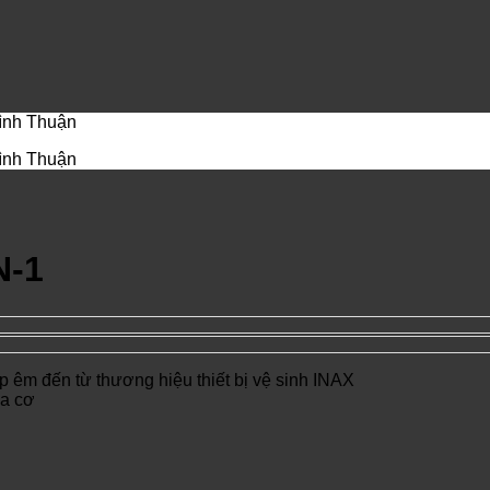
Bình Thuận
Bình Thuận
N-1
êm đến từ thương hiệu thiết bị vệ sinh INAX
ửa cơ