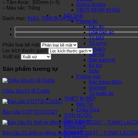
– Tâm thoát : 300mm (+-5)
Dorico Korea
– Màu sắc: Trắng
TBVS NHẬP KHẨU
Nội Thất
Danh mục:
INAX
,
Thiết Bị Vệ Sinh
Phòng ăn
Bàn ăn
Ghế bàn ăn
Tủ bếp
Tủ rượu
Phân loại bề mặt
Phòng khách
Lọc kích thước gạch
Bàn trà
Xuất xứ
Bàn trang trí
Kệ tivi
Sản phẩm tương tự
Sofa
Phòng ngủ
Bàn trang điểm
Giường
Chậu rửa 01 lỗ Codie
Tủ quần áo
THIẾT BỊ BẾP
Bếp Từ
Chậu Rửa
Bàn cầu COTTO C10327
SƠN NƯỚC
Đèn trang trí
Khóa cửa
Đồng hồ
Bàn cầu 01 khối tự động hoàn toàn C10247 – TUNIO LACON
Đồ trang trí