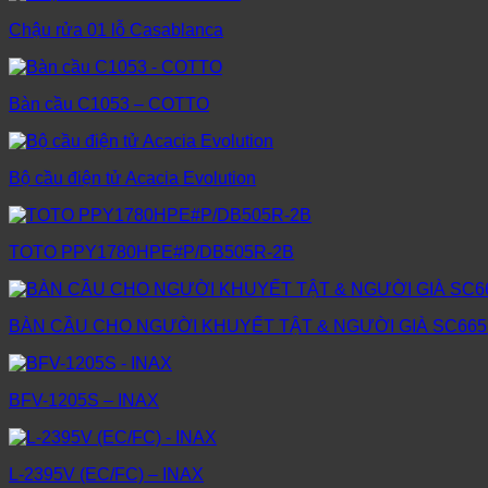
Chậu rửa 01 lỗ Casablanca
Bàn cầu C1053 – COTTO
Bộ cầu điện tử Acacia Evolution
TOTO PPY1780HPE#P/DB505R-2B
BÀN CẦU CHO NGƯỜI KHUYẾT TẬT & NGƯỜI GIÀ SC665
BFV-1205S – INAX
L-2395V (EC/FC) – INAX