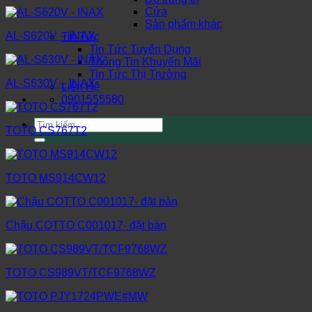
Cửa
Sản phẩm khác
AL-S620V – INAX
Tin Tức
Tin Tức Tuyển Dụng
Thông Tin Khuyến Mãi
Tin Tức Thị Trường
AL-S630V – INAX
Liên Hệ
0901555580
Tìm
TOTO CS767T2
kiếm:
TOTO MS914CW12
Chậu COTTO C001017- đặt bàn
TOTO CS989VT/TCF9768WZ