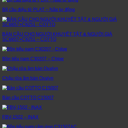
Bộ cầu điệu tử PLAT – Nắp tự động
BÀN CẦU CHO NGƯỜI KHUYẾT TẬT & NGƯỜI GIÀ
SC6657+C9251 – COTTO
Bồn tiểu nam C30207 – Chloe
Chậu rửa âm bàn Ovalyn
Bàn cầu COTTO C15007
FBV-1502 – INAX