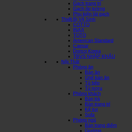
Gạch trang trí
Gạch ốp tường
Phụ kiện lát gạch
Thiết Bị Vệ Sinh
COTTO
INAX
TOTO
American Standard
Caesar
Dorico Korea
TBVS NHẬP KHẨU
Nội Thất
Phòng ăn
Bàn ăn
Ghế bàn ăn
Tủ bếp
Tủ rượu
Phòng khách
Bàn trà
Bàn trang trí
Kệ tivi
Sofa
Phòng ngủ
Bàn trang điểm
Giường