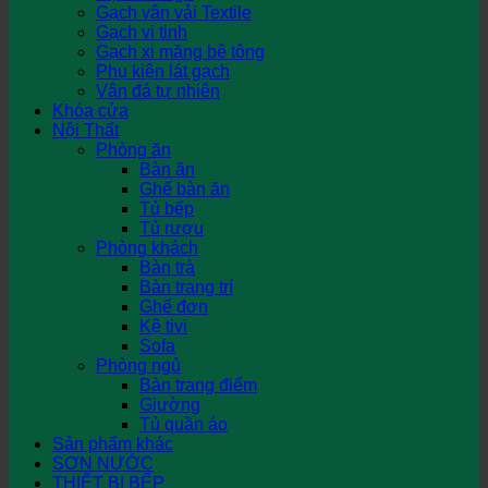
Gạch vân vải Textile
Gạch vi tinh
Gạch xi măng bê tông
Phụ kiện lát gạch
Vân đá tự nhiên
Khóa cửa
Nội Thất
Phòng ăn
Bàn ăn
Ghế bàn ăn
Tủ bếp
Tủ rượu
Phòng khách
Bàn trà
Bàn trang trí
Ghế đơn
Kệ tivi
Sofa
Phòng ngủ
Bàn trang điểm
Giường
Tủ quần áo
Sản phẩm khác
SƠN NƯỚC
THIẾT BỊ BẾP