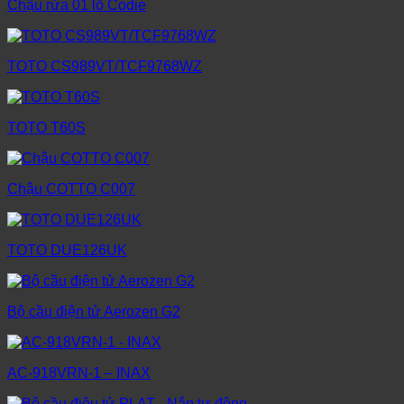
Chậu rửa 01 lỗ Codie
TOTO CS989VT/TCF9768WZ
TOTO T60S
Chậu COTTO C007
TOTO DUE126UK
Bộ cầu điện tử Aerozen G2
AC-918VRN-1 – INAX