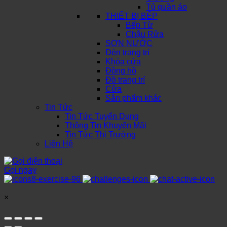
Tủ quần áo
THIẾT BỊ BẾP
Bếp Từ
Chậu Rửa
SƠN NƯỚC
Đèn trang trí
Khóa cửa
Đồng hồ
Đồ trang trí
Cửa
Sản phẩm khác
Tin Tức
Tin Tức Tuyển Dụng
Thông Tin Khuyến Mãi
Tin Tức Thị Trường
Liên Hệ
Gọi ngay
×