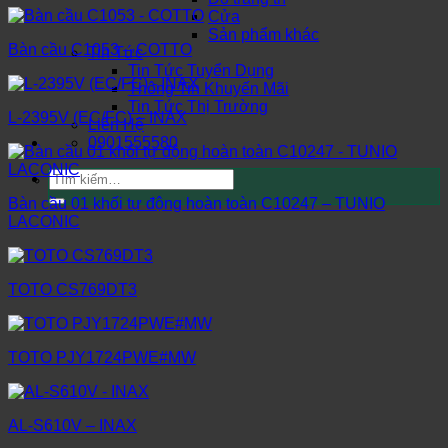
Cửa
Sản phẩm khác
Bàn cầu C1053 – COTTO
Tin Tức
Tin Tức Tuyển Dụng
Thông Tin Khuyến Mãi
Tin Tức Thị Trường
L-2395V (EC/FC) – INAX
Liên Hệ
0901555580
Tìm
kiếm:
Bàn cầu 01 khối tự động hoàn toàn C10247 – TUNIO
LACONIC
TOTO CS769DT3
TOTO PJY1724PWE#MW
AL-S610V – INAX