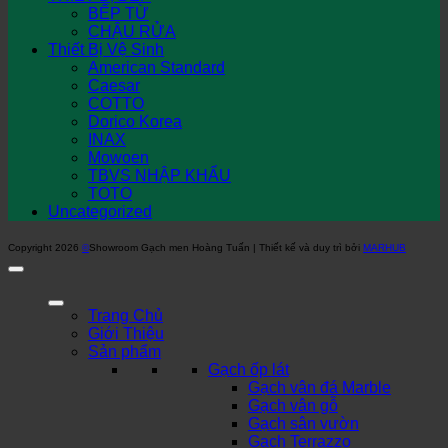
BẾP TỪ
CHẬU RỬA
Thiết Bị Vệ Sinh
American Standard
Caesar
COTTO
Dorico Korea
INAX
Mowoen
TBVS NHẬP KHẨU
TOTO
Uncategorized
Copyright 2026
©
Showroom Gạch men Hoàng Tuấn | Thiết kế và duy trì bởi
MARHUB
Trang Chủ
Giới Thiệu
Sản phẩm
Gạch ốp lát
Gạch vân đá Marble
Gạch vân gỗ
Gạch sân vườn
Gạch Terrazzo