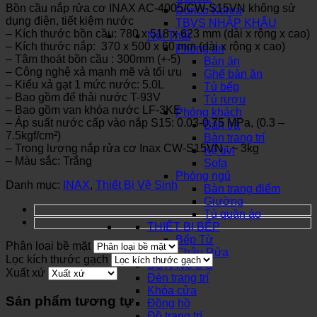
Bồn cầu nắp rửa cơ INAX AC-4005/CW-S15VN không sử
Dorico Korea
dụng điện, tiết kiệm nước
TBVS NHẬP KHẨU
– Kích thước bồn cầu: 780 x 518 x 623 mm (dài x rộng x cao)
Nội Thất
– Kích thước nắp: 370 x 500 x 60 mm (dài x rộng x cao)
Phòng ăn
– Tâm thoát bồn cầu : 300mm (+-5)
Bàn ăn
– Công nghệ xả mạnh mẽ và tối ưu
Ghế bàn ăn
– Kiểu xả gạt 1 mức nước: 5.0L
Tủ bếp
– Bao gồm đế thải nước T-93V
Tủ rượu
– Bao gồm van khóa nước LF-3KE
Phòng khách
– Áp suất nước cấp vào nắp S15: 0.03-0.75 MPa, (0.3 –
Bàn trà
7.5kgf/cm²)
Bàn trang trí
– Trọng lượng nắp rửa cơ Inax CW-S15VN : ~ 3kg
Kệ tivi
– Màu sắc: Trắng
Sofa
Phòng ngủ
Danh mục:
INAX
,
Thiết Bị Vệ Sinh
Bàn trang điểm
Giường
Tủ quần áo
THIẾT BỊ BẾP
Bếp Từ
Phân loại bề mặt
Chậu Rửa
Lọc kích thước gạch
SƠN NƯỚC
Xuất xứ
Đèn trang trí
Khóa cửa
Sản phẩm tương tự
Đồng hồ
Đồ trang trí