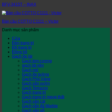
BFV-3415T – INAX
Bàn cầu COTTO C1111 – Victor
Danh mục sản phẩm
Cửa
Đèn trang trí
Đồ trang trí
Đồng hồ
Gạch ốp lát
Gạch kim cương
gạch lát nền
Gạch mờ
Gạch ốp tường
Gạch Phủ Vàng
Gạch sân vườn
Gạch Terrazzo
Gạch trang trí
Gạch trang trí ngoại thất
Gạch vân cát
Gạch vân đá Marble
Gạch vân gỗ