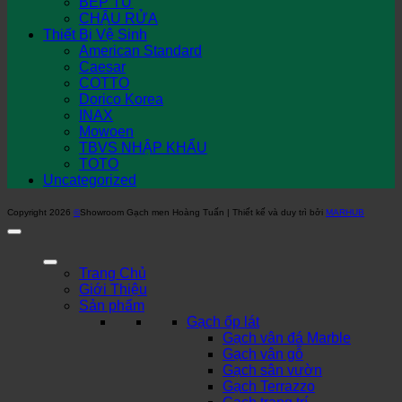
BẾP TỪ
CHẬU RỬA
Thiết Bị Vệ Sinh
American Standard
Caesar
COTTO
Dorico Korea
INAX
Mowoen
TBVS NHẬP KHẨU
TOTO
Uncategorized
Copyright 2026
©
Showroom Gạch men Hoàng Tuấn | Thiết kế và duy trì bởi
MARHUB
Trang Chủ
Giới Thiệu
Sản phẩm
Gạch ốp lát
Gạch vân đá Marble
Gạch vân gỗ
Gạch sân vườn
Gạch Terrazzo