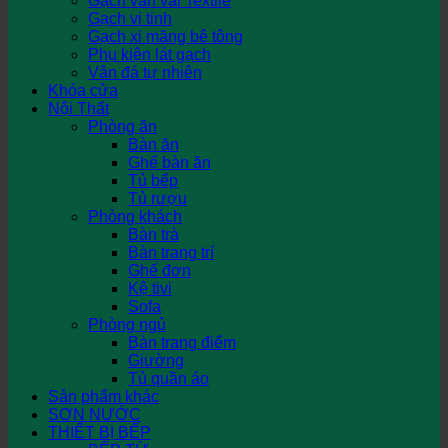
Gạch vân vải Textile
Gạch vi tinh
Gạch xi măng bê tông
Phụ kiện lát gạch
Vân đá tự nhiên
Khóa cửa
Nội Thất
Phòng ăn
Bàn ăn
Ghế bàn ăn
Tủ bếp
Tủ rượu
Phòng khách
Bàn trà
Bàn trang trí
Ghế đơn
Kệ tivi
Sofa
Phòng ngủ
Bàn trang điểm
Giường
Tủ quần áo
Sản phẩm khác
SƠN NƯỚC
THIẾT BỊ BẾP