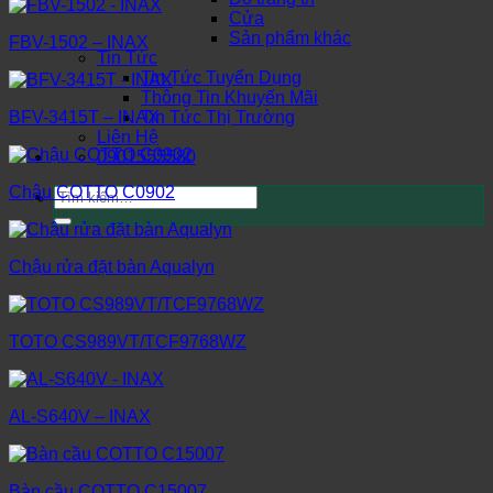
Cửa
Sản phẩm khác
FBV-1502 – INAX
Tin Tức
Tin Tức Tuyển Dụng
Thông Tin Khuyến Mãi
Tin Tức Thị Trường
BFV-3415T – INAX
Liên Hệ
0901555580
Chậu COTTO C0902
Tìm
kiếm:
Chậu rửa đặt bàn Aqualyn
TOTO CS989VT/TCF9768WZ
AL-S640V – INAX
Bàn cầu COTTO C15007