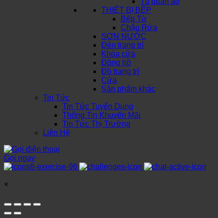
Tủ quần áo
THIẾT BỊ BẾP
Bếp Từ
Chậu Rửa
SƠN NƯỚC
Đèn trang trí
Khóa cửa
Đồng hồ
Đồ trang trí
Cửa
Sản phẩm khác
Tin Tức
Tin Tức Tuyển Dụng
Thông Tin Khuyến Mãi
Tin Tức Thị Trường
Liên Hệ
Gọi ngay
×