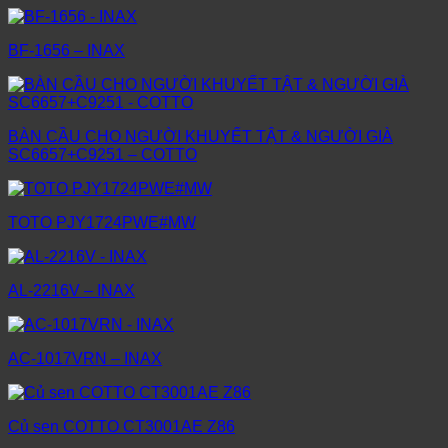
BF-1656 – INAX
BÀN CẦU CHO NGƯỜI KHUYẾT TẬT & NGƯỜI GIÀ
SC6657+C9251 – COTTO
TOTO PJY1724PWE#MW
AL-2216V – INAX
AC-1017VRN – INAX
Củ sen COTTO CT3001AE Z86