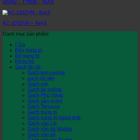
MSBV – 1700B – INAX
AC-1032VN – INAX
Danh mục sản phẩm
Cửa
Đèn trang trí
Đồ trang trí
Đồng hồ
Gạch ốp lát
Gạch kim cương
gạch lát nền
Gạch mờ
Gạch ốp tường
Gạch Phủ Vàng
Gạch sân vườn
Gạch Terrazzo
Gạch trang trí
Gạch trang trí ngoại thất
Gạch vân cát
Gạch vân đá Marble
Gạch vân gỗ