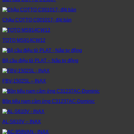
Chậu COTTO C001017- đặt bàn
TOTO MS914CW12
Bộ cầu điệu tử PLAT – Nắp tự động
FBV-1502SL – INAX
Bồn tiểu nam cảm ứng C31237AC-Dominic
AL-S610V – INAX