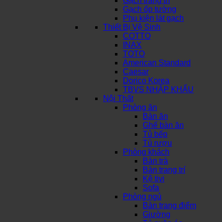
Gạch trang trí
Gạch ốp tường
Phụ kiện lát gạch
Thiết Bị Vệ Sinh
COTTO
INAX
TOTO
American Standard
Caesar
Dorico Korea
TBVS NHẬP KHẨU
Nội Thất
Phòng ăn
Bàn ăn
Ghế bàn ăn
Tủ bếp
Tủ rượu
Phòng khách
Bàn trà
Bàn trang trí
Kệ tivi
Sofa
Phòng ngủ
Bàn trang điểm
Giường