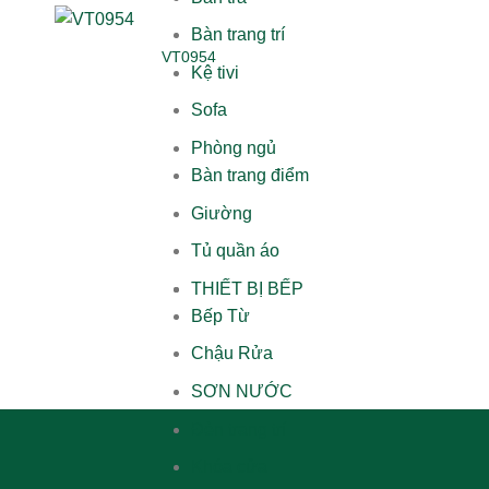
Bàn trang trí
VT0954
Kệ tivi
Sofa
Phòng ngủ
Bàn trang điểm
Giường
Tủ quần áo
THIẾT BỊ BẾP
Bếp Từ
VT33
Chậu Rửa
SƠN NƯỚC
Đèn trang trí
Khóa cửa