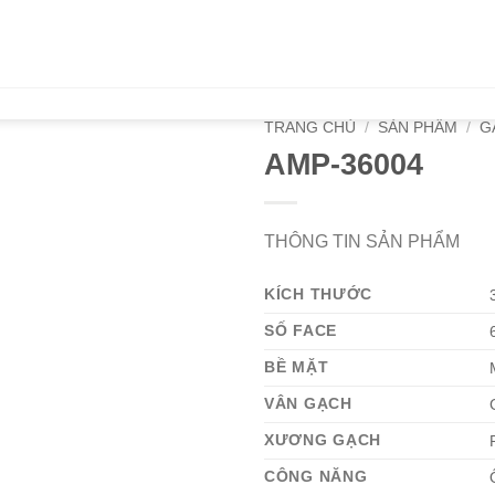
TRANG CHỦ
/
SẢN PHẨM
/
G
AMP-36004
THÔNG TIN SẢN PHẨM
KÍCH THƯỚC
SỐ FACE
BỀ MẶT
VÂN GẠCH
XƯƠNG GẠCH
CÔNG NĂNG