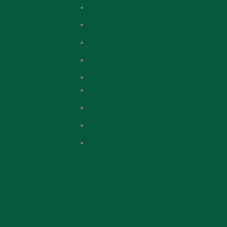
Đồng hồ
Đồ trang trí
Cửa
Sản phẩm khác
Tin Tức
Tin Tức Tuyển Dụng
Thông Tin Khuyến Mãi
Tin Tức Thị Trường
Liên Hệ