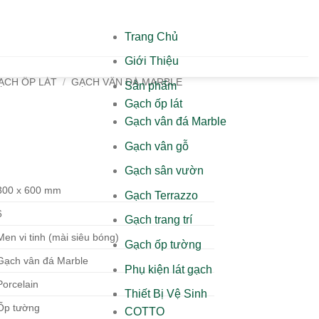
Trang Chủ
Giới Thiệu
ẠCH ỐP LÁT
/
GẠCH VÂN ĐÁ MARBLE
Sản phẩm
Gạch ốp lát
Gạch vân đá Marble
Gạch vân gỗ
Gạch sân vườn
300 x 600 mm
Gạch Terrazzo
6
Gạch trang trí
Men vi tinh (mài siêu bóng)
Gạch ốp tường
Gạch vân đá Marble
Phụ kiện lát gạch
Porcelain
Thiết Bị Vệ Sinh
Ốp tường
COTTO