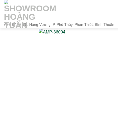
Bỏ
qua
nội
dung
A86-87-88-89, Hùng Vương, P. Phú Thủy, Phan Thiết, Bình Thuận