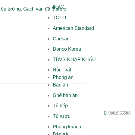
INAX
 ốp tường
,
Gạch vân đá Marble
TOTO
American Standard
Caesar
Dorico Korea
TBVS NHẬP KHẨU
Nội Thất
Phòng ăn
Bàn ăn
Ghế bàn ăn
Tủ bếp
0901555580
Tủ rượu
Phòng khách
Bàn trà