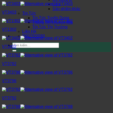
Cửa
Sản phẩm khác
VT3403
Tin Tức
Tin Tức Tuyển Dụng
Thông Tin Khuyến Mãi
Tin Tức Thị Trường
VT1302
Liên Hệ
0901555580
Tìm
VT3402
kiếm:
VT3782
VT3796
VT3792