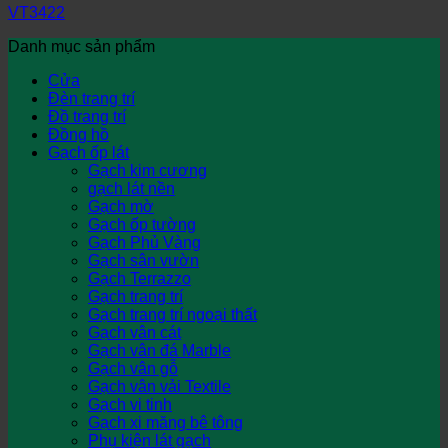
VT3422
Danh mục sản phẩm
Cửa
Đèn trang trí
Đồ trang trí
Đồng hồ
Gạch ốp lát
Gạch kim cương
gạch lát nền
Gạch mờ
Gạch ốp tường
Gạch Phủ Vàng
Gạch sân vườn
Gạch Terrazzo
Gạch trang trí
Gạch trang trí ngoại thất
Gạch vân cát
Gạch vân đá Marble
Gạch vân gỗ
Gạch vân vải Textile
Gạch vi tinh
Gạch xi măng bê tông
Phụ kiện lát gạch