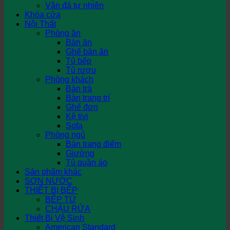
Vân đá tự nhiên
Khóa cửa
Nội Thất
Phòng ăn
Bàn ăn
Ghế bàn ăn
Tủ bếp
Tủ rượu
Phòng khách
Bàn trà
Bàn trang trí
Ghế đơn
Kệ tivi
Sofa
Phòng ngủ
Bàn trang điểm
Giường
Tủ quần áo
Sản phẩm khác
SƠN NƯỚC
THIẾT BỊ BẾP
BẾP TỪ
CHẬU RỬA
Thiết Bị Vệ Sinh
American Standard