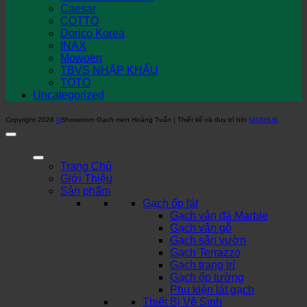
Caesar
COTTO
Dorico Korea
INAX
Mowoen
TBVS NHẬP KHẨU
TOTO
Uncategorized
Copyright 2026
©
Showroom Gạch men Hoàng Tuấn | Thiết kế và duy trì bởi
MARHUB
Trang Chủ
Giới Thiệu
Sản phẩm
Gạch ốp lát
Gạch vân đá Marble
Gạch vân gỗ
Gạch sân vườn
Gạch Terrazzo
Gạch trang trí
Gạch ốp tường
Phụ kiện lát gạch
Thiết Bị Vệ Sinh