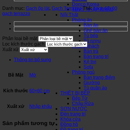
Dorico Korea
Danh mục:
Gạch ốp lát
,
Gạch Terrazzo
Thẻ:
gạch 60x60
TBVS NHẬP KHẨU
gạch terrazzo
Nội Thất
Phòng ăn
Bàn ăn
Ghế bàn ăn
Tủ bếp
Phân loại bề mặt
Tủ rượu
Lọc kích thước gạch
Phòng khách
Xuất xứ
Bàn trà
Bàn trang trí
Thông tin bổ sung
Kệ tivi
Sofa
Phòng ngủ
Bề Mặt
Mờ
Bàn trang điểm
Giường
Tủ quần áo
Kích thước
60×60 cm
THIẾT BỊ BẾP
Bếp Từ
Chậu Rửa
Xuất xứ
Nhập khẩu
SƠN NƯỚC
Đèn trang trí
Khóa cửa
Sản phẩm tương tự
Đồng hồ
Đồ trang trí