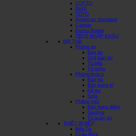
COTTO
INAX
TOTO
American Standard
Caesar
Dorico Korea
TBVS NHẬP KHẨU
Nội Thất
Phòng ăn
Bàn ăn
Ghế bàn ăn
Tủ bếp
Tủ rượu
Phòng khách
Bàn trà
Bàn trang trí
Kệ tivi
Sofa
Phòng ngủ
Bàn trang điểm
Giường
Tủ quần áo
THIẾT BỊ BẾP
Bếp Từ
Chậu Rửa