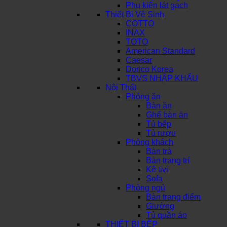
Phụ kiện lát gạch
Thiết Bị Vệ Sinh
COTTO
INAX
TOTO
American Standard
Caesar
Dorico Korea
TBVS NHẬP KHẨU
Nội Thất
Phòng ăn
Bàn ăn
Ghế bàn ăn
Tủ bếp
Tủ rượu
Phòng khách
Bàn trà
Bàn trang trí
Kệ tivi
Sofa
Phòng ngủ
Bàn trang điểm
Giường
Tủ quần áo
THIẾT BỊ BẾP