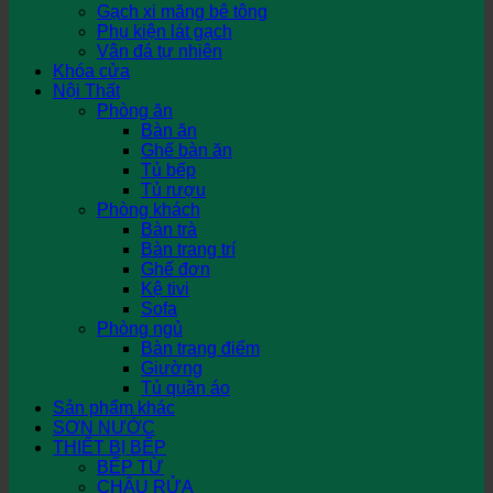
Gạch xi măng bê tông
Phụ kiện lát gạch
Vân đá tự nhiên
Khóa cửa
Nội Thất
Phòng ăn
Bàn ăn
Ghế bàn ăn
Tủ bếp
Tủ rượu
Phòng khách
Bàn trà
Bàn trang trí
Ghế đơn
Kệ tivi
Sofa
Phòng ngủ
Bàn trang điểm
Giường
Tủ quần áo
Sản phẩm khác
SƠN NƯỚC
THIẾT BỊ BẾP
BẾP TỪ
CHẬU RỬA