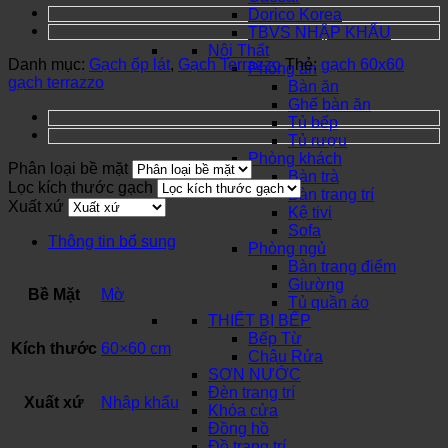
Dorico Korea
TBVS NHẬP KHẨU
Nội Thất
Danh mục:
Gạch ốp lát
,
Gạch Terrazzo
Thẻ:
gạch 60x60
Phòng ăn
gạch terrazzo
Bàn ăn
Ghế bàn ăn
Tủ bếp
Tủ rượu
Phòng khách
Phân loại bề mặt
Bàn trà
Lọc kích thước gạch
Bàn trang trí
Xuất xứ
Kệ tivi
Sofa
Thông tin bổ sung
Phòng ngủ
Bàn trang điểm
Giường
Bề Mặt
Mờ
Tủ quần áo
THIẾT BỊ BẾP
Bếp Từ
Kích thước
60×60 cm
Chậu Rửa
SƠN NƯỚC
Đèn trang trí
Xuất xứ
Nhập khẩu
Khóa cửa
Đồng hồ
Đồ trang trí