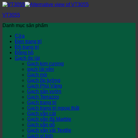
VT3055
Danh mục sản phẩm
Cửa
Đèn trang trí
Đồ trang trí
Đồng hồ
Gạch ốp lát
Gạch kim cương
gạch lát nền
Gạch mờ
Gạch ốp tường
Gạch Phủ Vàng
Gạch sân vườn
Gạch Terrazzo
Gạch trang trí
Gạch trang trí ngoại thất
Gạch vân cát
Gạch vân đá Marble
Gạch vân gỗ
Gạch vân vải Textile
Gạch vi tinh