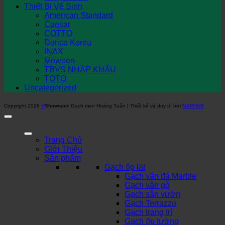
Thiết Bị Vệ Sinh
American Standard
Caesar
COTTO
Dorico Korea
INAX
Mowoen
TBVS NHẬP KHẨU
TOTO
Uncategorized
Copyright 2026
©
Showroom Gạch men Hoàng Tuấn | Thiết kế và duy trì bởi
MARHUB
Trang Chủ
Giới Thiệu
Sản phẩm
Gạch ốp lát
Gạch vân đá Marble
Gạch vân gỗ
Gạch sân vườn
Gạch Terrazzo
Gạch trang trí
Gạch ốp tường