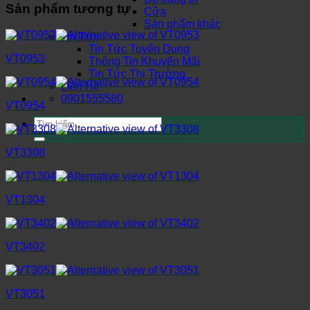
Sản phẩm tương tự
Cửa
Sản phẩm khác
Tin Tức
Tin Tức Tuyển Dụng
VT0953
Thông Tin Khuyến Mãi
Tin Tức Thị Trường
Liên Hệ
0901555580
VT0954
Tìm
kiếm:
VT3308
VT1304
VT3402
VT3051