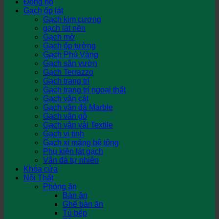
Đồng hồ
Gạch ốp lát
Gạch kim cương
gạch lát nền
Gạch mờ
Gạch ốp tường
Gạch Phủ Vàng
Gạch sân vườn
Gạch Terrazzo
Gạch trang trí
Gạch trang trí ngoại thất
Gạch vân cát
Gạch vân đá Marble
Gạch vân gỗ
Gạch vân vải Textile
Gạch vi tinh
Gạch xi măng bê tông
Phụ kiện lát gạch
Vân đá tự nhiên
Khóa cửa
Nội Thất
Phòng ăn
Bàn ăn
Ghế bàn ăn
Tủ bếp