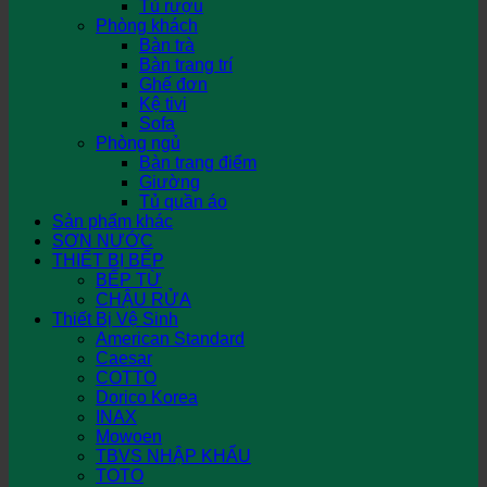
Tủ rượu
Phòng khách
Bàn trà
Bàn trang trí
Ghế đơn
Kệ tivi
Sofa
Phòng ngủ
Bàn trang điểm
Giường
Tủ quần áo
Sản phẩm khác
SƠN NƯỚC
THIẾT BỊ BẾP
BẾP TỪ
CHẬU RỬA
Thiết Bị Vệ Sinh
American Standard
Caesar
COTTO
Dorico Korea
INAX
Mowoen
TBVS NHẬP KHẨU
TOTO