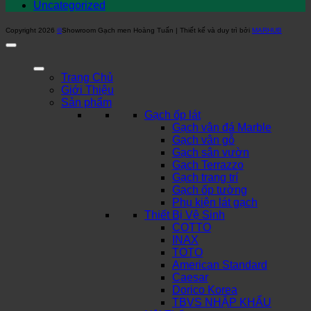
Uncategorized
Copyright 2026
©
Showroom Gạch men Hoàng Tuấn | Thiết kế và duy trì bởi
MARHUB
Trang Chủ
Giới Thiệu
Sản phẩm
Gạch ốp lát
Gạch vân đá Marble
Gạch vân gỗ
Gạch sân vườn
Gạch Terrazzo
Gạch trang trí
Gạch ốp tường
Phụ kiện lát gạch
Thiết Bị Vệ Sinh
COTTO
INAX
TOTO
American Standard
Caesar
Dorico Korea
TBVS NHẬP KHẨU