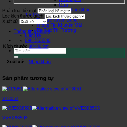
Cửa
Sản phẩm khác
Phân loại bề mặt
Tin Tức
Lọc kích thước gạch
Tin Tức Tuyển Dụng
Xuất xứ
Thông Tin Khuyến Mãi
Tin Tức Thị Trường
Thông tin bổ sung
Liên Hệ
0901555580
Kích thước
80×80 cm
Tìm
kiếm:
Xuất xứ
Nhập khẩu
Sản phẩm tương tự
VT3051
VVEX88503