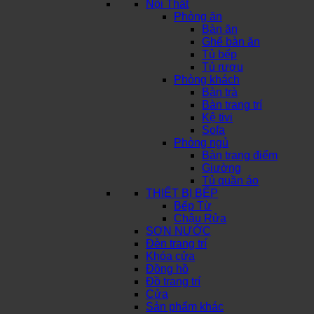
Nội Thất
Phòng ăn
Bàn ăn
Ghế bàn ăn
Tủ bếp
Tủ rượu
Phòng khách
Bàn trà
Bàn trang trí
Kệ tivi
Sofa
Phòng ngủ
Bàn trang điểm
Giường
Tủ quần áo
THIẾT BỊ BẾP
Bếp Từ
Chậu Rửa
SƠN NƯỚC
Đèn trang trí
Khóa cửa
Đồng hồ
Đồ trang trí
Cửa
Sản phẩm khác