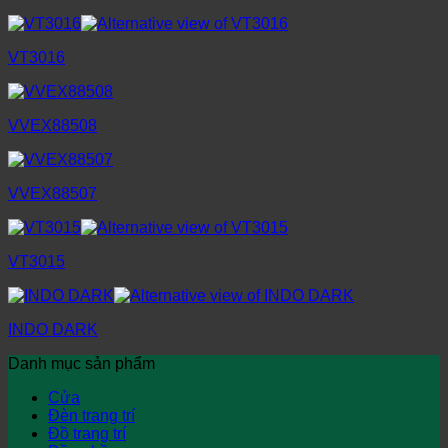
VT3016
VVEX88508
VVEX88507
VT3015
INDO DARK
Danh mục sản phẩm
Cửa
Đèn trang trí
Đồ trang trí