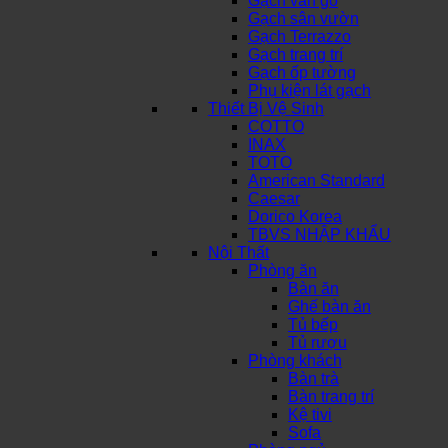
Gạch vân gỗ
Gạch sân vườn
Gạch Terrazzo
Gạch trang trí
Gạch ốp tường
Phụ kiện lát gạch
Thiết Bị Vệ Sinh
COTTO
INAX
TOTO
American Standard
Caesar
Dorico Korea
TBVS NHẬP KHẨU
Nội Thất
Phòng ăn
Bàn ăn
Ghế bàn ăn
Tủ bếp
Tủ rượu
Phòng khách
Bàn trà
Bàn trang trí
Kệ tivi
Sofa