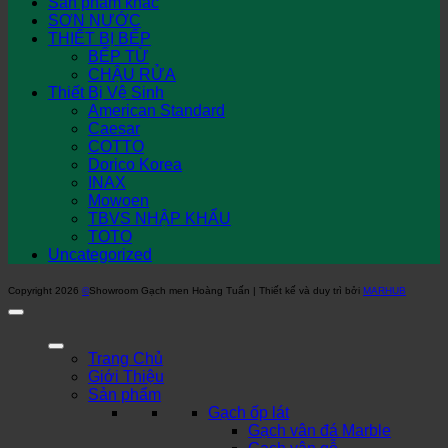
Sản phẩm khác
SƠN NƯỚC
THIẾT BỊ BẾP
BẾP TỪ
CHẬU RỬA
Thiết Bị Vệ Sinh
American Standard
Caesar
COTTO
Dorico Korea
INAX
Mowoen
TBVS NHẬP KHẨU
TOTO
Uncategorized
Copyright 2026
©
Showroom Gạch men Hoàng Tuấn | Thiết kế và duy trì bởi
MARHUB
Trang Chủ
Giới Thiệu
Sản phẩm
Gạch ốp lát
Gạch vân đá Marble