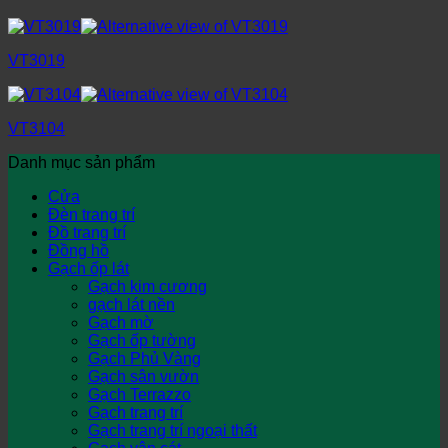
VT3019
VT3104
Danh mục sản phẩm
Cửa
Đèn trang trí
Đồ trang trí
Đồng hồ
Gạch ốp lát
Gạch kim cương
gạch lát nền
Gạch mờ
Gạch ốp tường
Gạch Phủ Vàng
Gạch sân vườn
Gạch Terrazzo
Gạch trang trí
Gạch trang trí ngoại thất