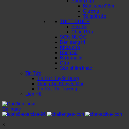
Phòng ngủ
Bàn trang điểm
Giường
Tủ quần áo
THIẾT BỊ BẾP
Bếp Từ
Chậu Rửa
SƠN NƯỚC
Đèn trang trí
Khóa cửa
Đồng hồ
Đồ trang trí
Cửa
Sản phẩm khác
Tin Tức
Tin Tức Tuyển Dụng
Thông Tin Khuyến Mãi
Tin Tức Thị Trường
Liên Hệ
Gọi ngay
×