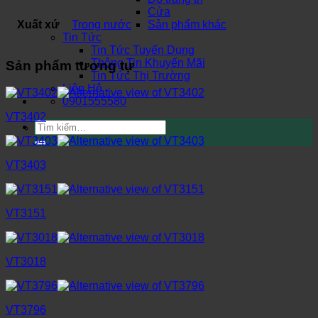
Cửa
Xuất xứ
Trong nước
Sản phẩm khác
Tin Tức
Tin Tức Tuyển Dụng
Thông Tin Khuyến Mãi
Sản phẩm tương tự
Tin Tức Thị Trường
Liên Hệ
0901555580
VT3402
Tìm
kiếm:
VT3403
VT3151
VT3018
VT3796