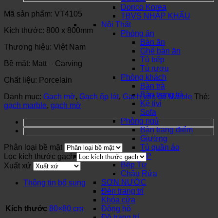
Dorico Korea
Mã sản phẩm: VT4105
TBVS NHẬP KHẨU
Nội Thất
Kích thước: 800 x 800mm
Phòng ăn
Bàn ăn
Thương hiệu: Việt Nam
Ghế bàn ăn
Tủ bếp
Bề mặt: Matt – Carving
Tủ rượu
Phòng khách
Chất liệu: Porcelain
Bàn trà
Bàn trang trí
Danh mục:
Gạch mờ
,
Gạch ốp lát
,
Gạch vân đá Marble
Thẻ:
Kệ tivi
gạch marble
,
gạch mờ
Sofa
Phòng ngủ
Bàn trang điểm
Giường
Phân loại bề mặt
Tủ quần áo
THIẾT BỊ BẾP
Lọc kích thước gạch
Bếp Từ
Xuất xứ
Chậu Rửa
SƠN NƯỚC
Thông tin bổ sung
Đèn trang trí
Khóa cửa
Kích thước
80×80 cm
Đồng hồ
Đồ trang trí