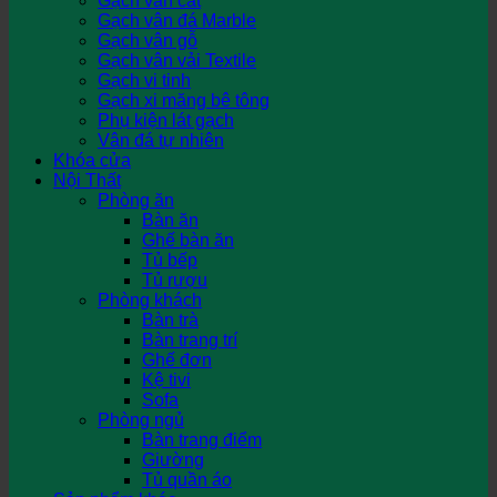
Gạch vân cát
Gạch vân đá Marble
Gạch vân gỗ
Gạch vân vải Textile
Gạch vi tinh
Gạch xi măng bê tông
Phụ kiện lát gạch
Vân đá tự nhiên
Khóa cửa
Nội Thất
Phòng ăn
Bàn ăn
Ghế bàn ăn
Tủ bếp
Tủ rượu
Phòng khách
Bàn trà
Bàn trang trí
Ghế đơn
Kệ tivi
Sofa
Phòng ngủ
Bàn trang điểm
Giường
Tủ quần áo