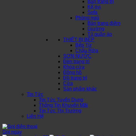
Bàn trang trí
Kệ tivi
Sofa
Phòng ngủ
Bàn trang điểm
Giường
Tủ quần áo
THIẾT BỊ BẾP
Bếp Từ
Chậu Rửa
SƠN NƯỚC
Đèn trang trí
Khóa cửa
Đồng hồ
Đồ trang trí
Cửa
Sản phẩm khác
Tin Tức
Tin Tức Tuyển Dụng
Thông Tin Khuyến Mãi
Tin Tức Thị Trường
Liên Hệ
Gọi ngay