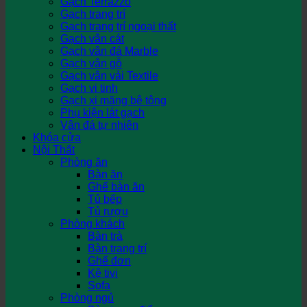
Gạch Terrazzo
Gạch trang trí
Gạch trang trí ngoại thất
Gạch vân cát
Gạch vân đá Marble
Gạch vân gỗ
Gạch vân vải Textile
Gạch vi tinh
Gạch xi măng bê tông
Phụ kiện lát gạch
Vân đá tự nhiên
Khóa cửa
Nội Thất
Phòng ăn
Bàn ăn
Ghế bàn ăn
Tủ bếp
Tủ rượu
Phòng khách
Bàn trà
Bàn trang trí
Ghế đơn
Kệ tivi
Sofa
Phòng ngủ