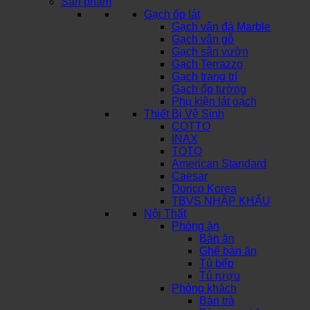
Sản phẩm
Gạch ốp lát
Gạch vân đá Marble
Gạch vân gỗ
Gạch sân vườn
Gạch Terrazzo
Gạch trang trí
Gạch ốp tường
Phụ kiện lát gạch
Thiết Bị Vệ Sinh
COTTO
INAX
TOTO
American Standard
Caesar
Dorico Korea
TBVS NHẬP KHẨU
Nội Thất
Phòng ăn
Bàn ăn
Ghế bàn ăn
Tủ bếp
Tủ rượu
Phòng khách
Bàn trà