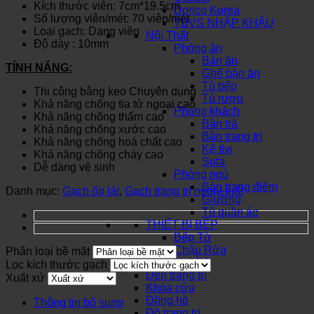
Kích thước viên: 7cm*19.5cm
Dorico Korea
Số lượng viên/mét: 70 viên/mét
TBVS NHẬP KHẨU
Loại gạch: Dạng viên
Nội Thất
Độ dày : 10mm
Phòng ăn
Bàn ăn
TÍNH NĂNG:
Ghế bàn ăn
Tủ bếp
Thi công bằng keo Chuyên dụng
Tủ rượu
Khả năng chống tia tử ngoại cao
Phòng khách
Khả năng chống thấm cao
Bàn trà
Khả năng chống xước cao
Bàn trang trí
Khả năng chống hoá chất cao
Kệ tivi
Khả năng chống cháy cao
Sofa
Dễ dàng vệ sinh
Phòng ngủ
Bàn trang điểm
Danh mục:
Gạch ốp lát
,
Gạch trang trí ngoại thất
Giường
Tủ quần áo
THIẾT BỊ BẾP
Bếp Từ
Chậu Rửa
Phân loại bề mặt
SƠN NƯỚC
Lọc kích thước gạch
Đèn trang trí
Xuất xứ
Khóa cửa
Đồng hồ
Thông tin bổ sung
Đồ trang trí