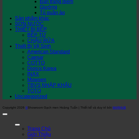
Bàn trang điểm
Giường
Tủ quần áo
Sản phẩm khác
SƠN NƯỚC
THIẾT BỊ BẾP
BẾP TỪ
CHẬU RỬA
Thiết Bị Vệ Sinh
American Standard
Caesar
COTTO
Dorico Korea
INAX
Mowoen
TBVS NHẬP KHẨU
TOTO
Uncategorized
Copyright 2026
©
Showroom Gạch men Hoàng Tuấn | Thiết kế và duy trì bởi
MARHUB
Trang Chủ
Giới Thiệu