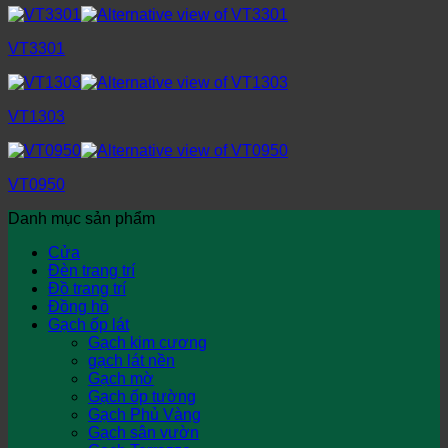
VT3301
VT1303
VT0950
Danh mục sản phẩm
Cửa
Đèn trang trí
Đồ trang trí
Đồng hồ
Gạch ốp lát
Gạch kim cương
gạch lát nền
Gạch mờ
Gạch ốp tường
Gạch Phủ Vàng
Gạch sân vườn