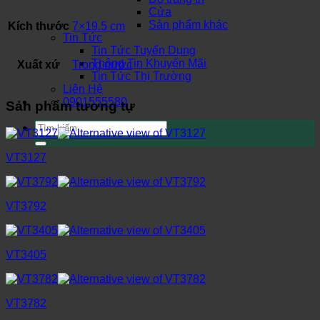
Cửa
Sản phẩm khác
Kích thước
7×19.5 cm
Tin Tức
Tin Tức Tuyển Dụng
Thông Tin Khuyến Mãi
Xuất xứ
Trong nước
Tin Tức Thị Trường
Liên Hệ
0901555580
Sản phẩm tương tự
Tìm
kiếm:
VT3127
VT3792
VT3405
VT3782