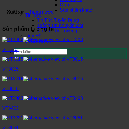
Cửa
Sản phẩm khác
Xuất xứ
Trong nước
Tin Tức
Tin Tức Tuyển Dụng
Thông Tin Khuyến Mãi
Sản phẩm tương tự
Tin Tức Thị Trường
Liên Hệ
0901555580
VT1303
Tìm
kiếm:
VT3015
VT3016
VT3403
VT3051