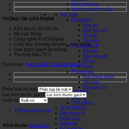
Dorico Korea
TBVS NHẬP KHẨU
Nội Thất
THÔNG TIN SẢN PHẨM
Phòng ăn
Bàn ăn
Kích thước 30×60 cm
Ghế bàn ăn
Bề mặt: Bóng
Tủ bếp
Công nghệ in HD-Digital
Tủ rượu
Chất liệu: Xương ceramic , men bóng
Phòng khách
Loại gạch: gạch ốp tường
Bàn trà
Thương hiệu TCC
Bàn trang trí
Kệ tivi
Danh mục:
Gạch ốp lát
,
Gạch ốp tường
Sofa
Phòng ngủ
Bàn trang điểm
Giường
Tủ quần áo
Phân loại bề mặt
THIẾT BỊ BẾP
Lọc kích thước gạch
Bếp Từ
Xuất xứ
Chậu Rửa
SƠN NƯỚC
Thông tin bổ sung
Đèn trang trí
Khóa cửa
Đồng hồ
Kích thước
30×60 cm
Đồ trang trí