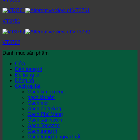
VT3761
VT3762
Danh mục sản phẩm
Cửa
Đèn trang trí
Đồ trang trí
Đồng hồ
Gạch ốp lát
Gạch kim cương
gạch lát nền
Gạch mờ
Gạch ốp tường
Gạch Phủ Vàng
Gạch sân vườn
Gạch Terrazzo
Gạch trang trí
Gạch trang trí ngoại thất