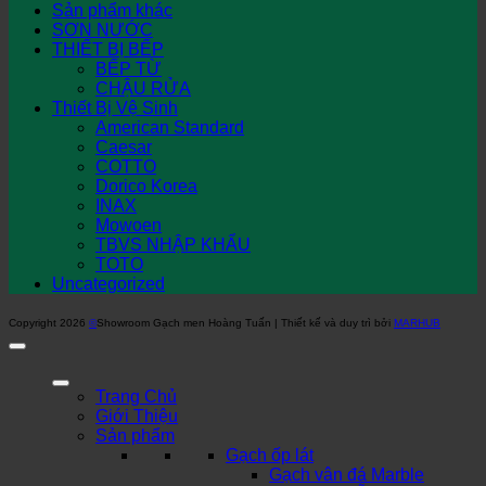
Sản phẩm khác
SƠN NƯỚC
THIẾT BỊ BẾP
BẾP TỪ
CHẬU RỬA
Thiết Bị Vệ Sinh
American Standard
Caesar
COTTO
Dorico Korea
INAX
Mowoen
TBVS NHẬP KHẨU
TOTO
Uncategorized
Copyright 2026
©
Showroom Gạch men Hoàng Tuấn | Thiết kế và duy trì bởi
MARHUB
Trang Chủ
Giới Thiệu
Sản phẩm
Gạch ốp lát
Gạch vân đá Marble