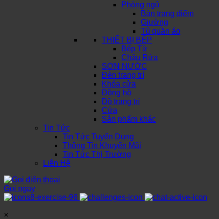
Phòng ngủ
Bàn trang điểm
Giường
Tủ quần áo
THIẾT BỊ BẾP
Bếp Từ
Chậu Rửa
SƠN NƯỚC
Đèn trang trí
Khóa cửa
Đồng hồ
Đồ trang trí
Cửa
Sản phẩm khác
Tin Tức
Tin Tức Tuyển Dụng
Thông Tin Khuyến Mãi
Tin Tức Thị Trường
Liên Hệ
Gọi ngay
×