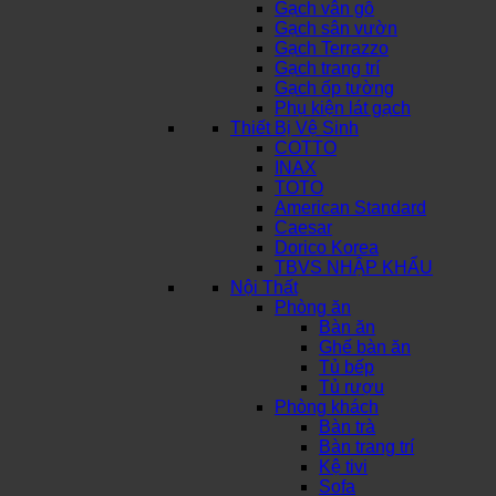
Gạch vân gỗ
Gạch sân vườn
Gạch Terrazzo
Gạch trang trí
Gạch ốp tường
Phụ kiện lát gạch
Thiết Bị Vệ Sinh
COTTO
INAX
TOTO
American Standard
Caesar
Dorico Korea
TBVS NHẬP KHẨU
Nội Thất
Phòng ăn
Bàn ăn
Ghế bàn ăn
Tủ bếp
Tủ rượu
Phòng khách
Bàn trà
Bàn trang trí
Kệ tivi
Sofa