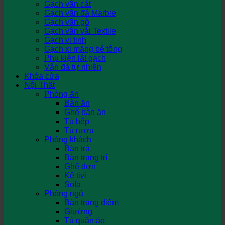
Gạch vân cát
Gạch vân đá Marble
Gạch vân gỗ
Gạch vân vải Textile
Gạch vi tinh
Gạch xi măng bê tông
Phụ kiện lát gạch
Vân đá tự nhiên
Khóa cửa
Nội Thất
Phòng ăn
Bàn ăn
Ghế bàn ăn
Tủ bếp
Tủ rượu
Phòng khách
Bàn trà
Bàn trang trí
Ghế đơn
Kệ tivi
Sofa
Phòng ngủ
Bàn trang điểm
Giường
Tủ quần áo