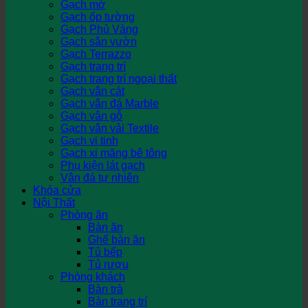
Gạch mờ
Gạch ốp tường
Gạch Phủ Vàng
Gạch sân vườn
Gạch Terrazzo
Gạch trang trí
Gạch trang trí ngoại thất
Gạch vân cát
Gạch vân đá Marble
Gạch vân gỗ
Gạch vân vải Textile
Gạch vi tinh
Gạch xi măng bê tông
Phụ kiện lát gạch
Vân đá tự nhiên
Khóa cửa
Nội Thất
Phòng ăn
Bàn ăn
Ghế bàn ăn
Tủ bếp
Tủ rượu
Phòng khách
Bàn trà
Bàn trang trí