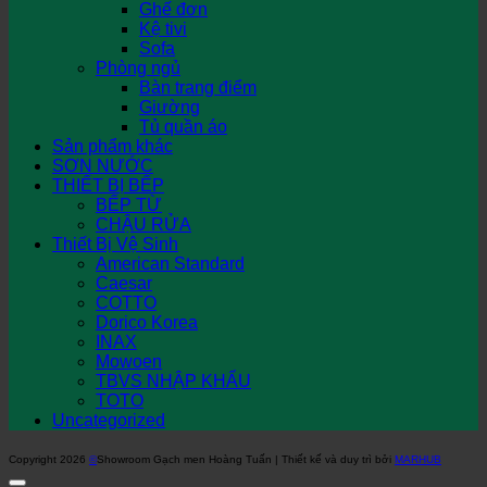
Ghế đơn
Kệ tivi
Sofa
Phòng ngủ
Bàn trang điểm
Giường
Tủ quần áo
Sản phẩm khác
SƠN NƯỚC
THIẾT BỊ BẾP
BẾP TỪ
CHẬU RỬA
Thiết Bị Vệ Sinh
American Standard
Caesar
COTTO
Dorico Korea
INAX
Mowoen
TBVS NHẬP KHẨU
TOTO
Uncategorized
Copyright 2026
©
Showroom Gạch men Hoàng Tuấn | Thiết kế và duy trì bởi
MARHUB