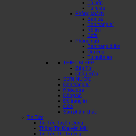
Tủ bếp
Tủ rượu
Phòng khách
Bàn trà
Bàn trang trí
Kệ tivi
Sofa
Phòng ngủ
Bàn trang điểm
Giường
Tủ quần áo
THIẾT BỊ BẾP
Bếp Từ
Chậu Rửa
SƠN NƯỚC
Đèn trang trí
Khóa cửa
Đồng hồ
Đồ trang trí
Cửa
Sản phẩm khác
Tin Tức
Tin Tức Tuyển Dụng
Thông Tin Khuyến Mãi
Tin Tức Thị Trường