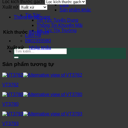
Lọc kích thước gạch
Cửa
Xuất xứ
Sản phẩm khác
Tin Tức
Thông tin bổ sung
Tin Tức Tuyển Dụng
Thông Tin Khuyến Mãi
Tin Tức Thị Trường
Kích thước
80×80 cm
Liên Hệ
0901555580
Xuất xứ
Nhập khẩu
Tìm
kiếm:
Sản phẩm tương tự
VT3762
VT3780
VT3793