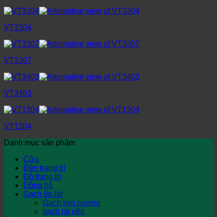
VT3304
VT3307
VT3403
VT1304
Danh mục sản phẩm
Cửa
Đèn trang trí
Đồ trang trí
Đồng hồ
Gạch ốp lát
Gạch kim cương
gạch lát nền