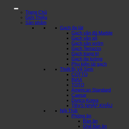
Trang Chủ
Giới Thiệu
Sản phẩm
Gạch ốp lát
Gạch vân đá Marble
Gạch vân gỗ
Gạch sân vườn
Gạch Terrazzo
Gạch trang trí
Gạch ốp tường
Phụ kiện lát gạch
Thiết Bị Vệ Sinh
COTTO
INAX
TOTO
American Standard
Caesar
Dorico Korea
TBVS NHẬP KHẨU
Nội Thất
Phòng ăn
Bàn ăn
Ghế bàn ăn