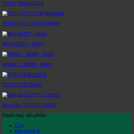
TOTO TBW01001B
TOTO PJY1724PWE#MW
BFV-3415T – INAX
MSBV – 1800N – INAX
TOTO DUE126UK
Bàn cầu COTTO C15007
Danh mục sản phẩm
Cửa
Đèn trang trí