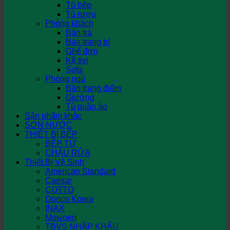
Tủ bếp
Tủ rượu
Phòng khách
Bàn trà
Bàn trang trí
Ghế đơn
Kệ tivi
Sofa
Phòng ngủ
Bàn trang điểm
Giường
Tủ quần áo
Sản phẩm khác
SƠN NƯỚC
THIẾT BỊ BẾP
BẾP TỪ
CHẬU RỬA
Thiết Bị Vệ Sinh
American Standard
Caesar
COTTO
Dorico Korea
INAX
Mowoen
TBVS NHẬP KHẨU