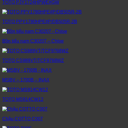
TOTO PJY1724HPWE#GW
TOTO PPY1780HPE#P/DB505R-2B
Bồn tiểu nam C30207 – Chloe
TOTO CS989VT/TCF9768WZ
MSBV – 1700B – INAX
TOTO MS914CW12
Chậu COTTO C007