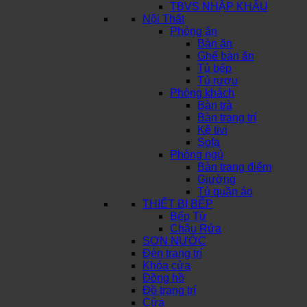
TBVS NHẬP KHẨU
Nội Thất
Phòng ăn
Bàn ăn
Ghế bàn ăn
Tủ bếp
Tủ rượu
Phòng khách
Bàn trà
Bàn trang trí
Kệ tivi
Sofa
Phòng ngủ
Bàn trang điểm
Giường
Tủ quần áo
THIẾT BỊ BẾP
Bếp Từ
Chậu Rửa
SƠN NƯỚC
Đèn trang trí
Khóa cửa
Đồng hồ
Đồ trang trí
Cửa