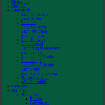
Đồ trang trí
Đồng hồ
Gạch ốp lát
Gạch kim cương
gạch lát nền
Gạch mờ
Gạch ốp tường
Gạch Phủ Vàng
Gạch sân vườn
Gạch Terrazzo
Gạch trang trí
Gạch trang trí ngoại thất
Gạch vân cát
Gạch vân đá Marble
Gạch vân gỗ
Gạch vân vải Textile
Gạch vi tinh
Gạch xi măng bê tông
Phụ kiện lát gạch
Vân đá tự nhiên
Khóa cửa
Nội Thất
Phòng ăn
Bàn ăn
Ghế bàn ăn