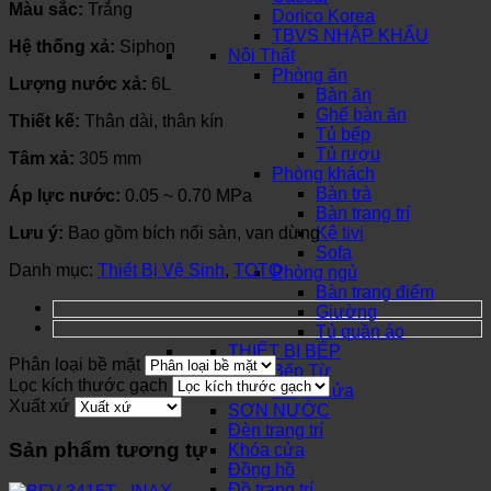
Màu sắc:
Trắng
Dorico Korea
TBVS NHẬP KHẨU
Hệ thống xả:
Siphon
Nội Thất
Phòng ăn
Lượng nước xả:
6L
Bàn ăn
Ghế bàn ăn
Thiết kế:
Thân dài, thân kín
Tủ bếp
Tủ rượu
Tâm xả:
305 mm
Phòng khách
Bàn trà
Áp lực nước:
0.05 ~ 0.70 MPa
Bàn trang trí
Lưu ý:
Bao gồm bích nối sàn, van dừng
Kệ tivi
Sofa
Danh mục:
Thiết Bị Vệ Sinh
,
TOTO
Phòng ngủ
Bàn trang điểm
Giường
Tủ quần áo
THIẾT BỊ BẾP
Phân loại bề mặt
Bếp Từ
Lọc kích thước gạch
Chậu Rửa
Xuất xứ
SƠN NƯỚC
Đèn trang trí
Sản phẩm tương tự
Khóa cửa
Đồng hồ
Đồ trang trí