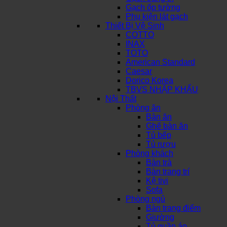
Gạch ốp tường
Phụ kiện lát gạch
Thiết Bị Vệ Sinh
COTTO
INAX
TOTO
American Standard
Caesar
Dorico Korea
TBVS NHẬP KHẨU
Nội Thất
Phòng ăn
Bàn ăn
Ghế bàn ăn
Tủ bếp
Tủ rượu
Phòng khách
Bàn trà
Bàn trang trí
Kệ tivi
Sofa
Phòng ngủ
Bàn trang điểm
Giường
Tủ quần áo