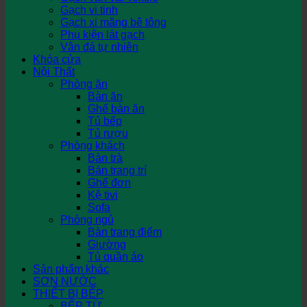
Gạch vi tinh
Gạch xi măng bê tông
Phụ kiện lát gạch
Vân đá tự nhiên
Khóa cửa
Nội Thất
Phòng ăn
Bàn ăn
Ghế bàn ăn
Tủ bếp
Tủ rượu
Phòng khách
Bàn trà
Bàn trang trí
Ghế đơn
Kệ tivi
Sofa
Phòng ngủ
Bàn trang điểm
Giường
Tủ quần áo
Sản phẩm khác
SƠN NƯỚC
THIẾT BỊ BẾP
BẾP TỪ