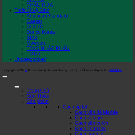
CHẬU RỬA
Thiết Bị Vệ Sinh
American Standard
Caesar
COTTO
Dorico Korea
INAX
Mowoen
TBVS NHẬP KHẨU
TOTO
Uncategorized
Copyright 2026
©
Showroom Gạch men Hoàng Tuấn | Thiết kế và duy trì bởi
MARHUB
Trang Chủ
Giới Thiệu
Sản phẩm
Gạch ốp lát
Gạch vân đá Marble
Gạch vân gỗ
Gạch sân vườn
Gạch Terrazzo
Gạch trang trí