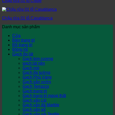
Chậu rửa 01 lỗ Codie
Chậu rửa 01 lỗ Casablanca
Danh mục sản phẩm
Cửa
Đèn trang trí
Đồ trang trí
Đồng hồ
Gạch ốp lát
Gạch kim cương
gạch lát nền
Gạch mờ
Gạch ốp tường
Gạch Phủ Vàng
Gạch sân vườn
Gạch Terrazzo
Gạch trang trí
Gạch trang trí ngoại thất
Gạch vân cát
Gạch vân đá Marble
Gạch vân gỗ
Gạch vân vải Textile