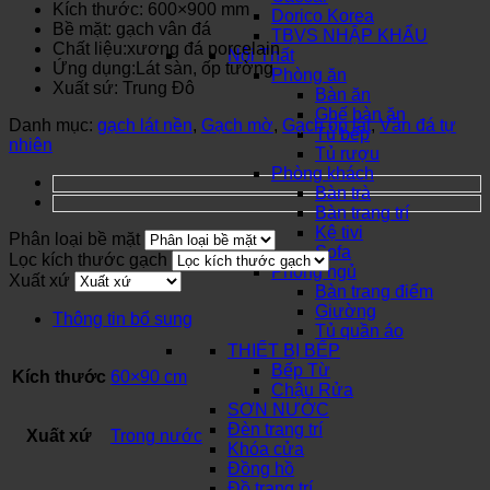
Kích thước: 600×900 mm
Dorico Korea
Bề mặt: gạch vân đá
TBVS NHẬP KHẨU
Chất liệu:xương đá porcelain
Nội Thất
Ứng dụng:Lát sàn, ốp tường
Phòng ăn
Xuất sứ: Trung Đô
Bàn ăn
Ghế bàn ăn
Danh mục:
gạch lát nền
,
Gạch mờ
,
Gạch ốp lát
,
Vân đá tự
Tủ bếp
nhiên
Tủ rượu
Phòng khách
Bàn trà
Bàn trang trí
Kệ tivi
Phân loại bề mặt
Sofa
Lọc kích thước gạch
Phòng ngủ
Xuất xứ
Bàn trang điểm
Giường
Thông tin bổ sung
Tủ quần áo
THIẾT BỊ BẾP
Bếp Từ
Kích thước
60×90 cm
Chậu Rửa
SƠN NƯỚC
Đèn trang trí
Xuất xứ
Trong nước
Khóa cửa
Đồng hồ
Đồ trang trí