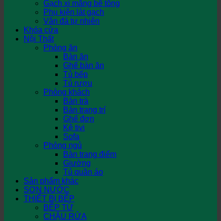
Gạch xi măng bê tông
Phụ kiện lát gạch
Vân đá tự nhiên
Khóa cửa
Nội Thất
Phòng ăn
Bàn ăn
Ghế bàn ăn
Tủ bếp
Tủ rượu
Phòng khách
Bàn trà
Bàn trang trí
Ghế đơn
Kệ tivi
Sofa
Phòng ngủ
Bàn trang điểm
Giường
Tủ quần áo
Sản phẩm khác
SƠN NƯỚC
THIẾT BỊ BẾP
BẾP TỪ
CHẬU RỬA