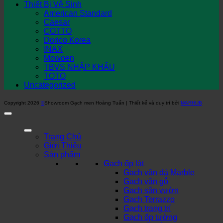
Thiết Bị Vệ Sinh
American Standard
Caesar
COTTO
Dorico Korea
INAX
Mowoen
TBVS NHẬP KHẨU
TOTO
Uncategorized
Copyright 2026
©
Showroom Gạch men Hoàng Tuấn | Thiết kế và duy trì bởi
MARHUB
Trang Chủ
Giới Thiệu
Sản phẩm
Gạch ốp lát
Gạch vân đá Marble
Gạch vân gỗ
Gạch sân vườn
Gạch Terrazzo
Gạch trang trí
Gạch ốp tường