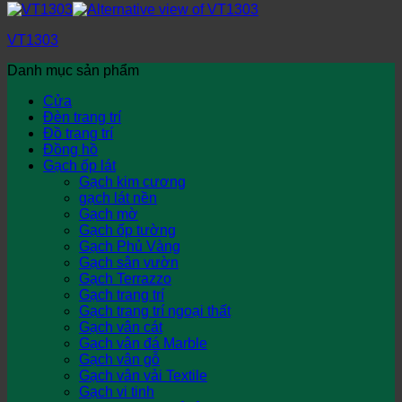
VT1303
Danh mục sản phẩm
Cửa
Đèn trang trí
Đồ trang trí
Đồng hồ
Gạch ốp lát
Gạch kim cương
gạch lát nền
Gạch mờ
Gạch ốp tường
Gạch Phủ Vàng
Gạch sân vườn
Gạch Terrazzo
Gạch trang trí
Gạch trang trí ngoại thất
Gạch vân cát
Gạch vân đá Marble
Gạch vân gỗ
Gạch vân vải Textile
Gạch vi tinh