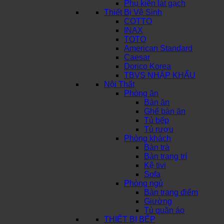
Phụ kiện lát gạch
Thiết Bị Vệ Sinh
COTTO
INAX
TOTO
American Standard
Caesar
Dorico Korea
TBVS NHẬP KHẨU
Nội Thất
Phòng ăn
Bàn ăn
Ghế bàn ăn
Tủ bếp
Tủ rượu
Phòng khách
Bàn trà
Bàn trang trí
Kệ tivi
Sofa
Phòng ngủ
Bàn trang điểm
Giường
Tủ quần áo
THIẾT BỊ BẾP