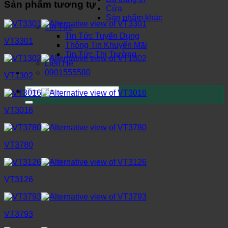
Sản phẩm tương tự
Cửa
Sản phẩm khác
Tin Tức
Tin Tức Tuyển Dụng
VT3301
Thông Tin Khuyến Mãi
Tin Tức Thị Trường
Liên Hệ
0901555580
VT1302
Tìm
kiếm:
VT3016
VT3780
VT3126
VT3793