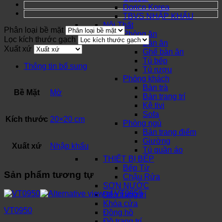
Dorico Korea
TBVS NHẬP KHẨU
Nội Thất
Phân loại bề mặt
Phòng ăn
Lọc kích thước gạch
Bàn ăn
Xuất xứ
Ghế bàn ăn
Tủ bếp
Thông tin bổ sung
Tủ rượu
Phòng khách
Bàn trà
Bề Mặt
Mờ
Bàn trang trí
Kệ tivi
Sofa
Kích thước
20×20 cm
Phòng ngủ
Bàn trang điểm
Giường
Xuất xứ
Nhập khẩu
Tủ quần áo
THIẾT BỊ BẾP
Bếp Từ
Sản phẩm tương tự
Chậu Rửa
SƠN NƯỚC
Đèn trang trí
Khóa cửa
VT0950
Đồng hồ
Đồ trang trí