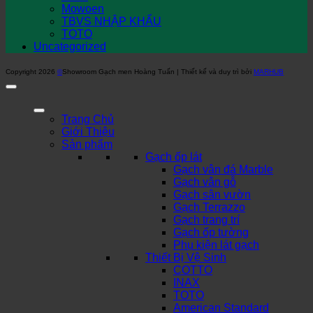
Mowoen
TBVS NHẬP KHẨU
TOTO
Uncategorized
Copyright 2026
©
Showroom Gạch men Hoàng Tuấn | Thiết kế và duy trì bởi
MARHUB
Trang Chủ
Giới Thiệu
Sản phẩm
Gạch ốp lát
Gạch vân đá Marble
Gạch vân gỗ
Gạch sân vườn
Gạch Terrazzo
Gạch trang trí
Gạch ốp tường
Phụ kiện lát gạch
Thiết Bị Vệ Sinh
COTTO
INAX
TOTO
American Standard