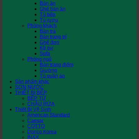
Bàn ăn
Ghế bàn ăn
Tủ bếp
Tủ rượu
Phòng khách
Bàn trà
Bàn trang trí
Ghế đơn
Kệ tivi
Sofa
Phòng ngủ
Bàn trang điểm
Giường
Tủ quần áo
Sản phẩm khác
SƠN NƯỚC
THIẾT BỊ BẾP
BẾP TỪ
CHẬU RỬA
Thiết Bị Vệ Sinh
American Standard
Caesar
COTTO
Dorico Korea
INAX