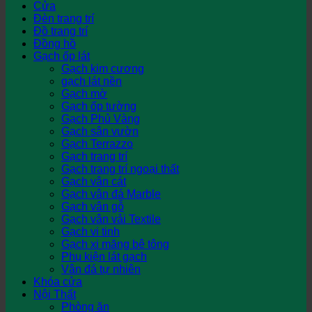
Cửa
Đèn trang trí
Đồ trang trí
Đồng hồ
Gạch ốp lát
Gạch kim cương
gạch lát nền
Gạch mờ
Gạch ốp tường
Gạch Phủ Vàng
Gạch sân vườn
Gạch Terrazzo
Gạch trang trí
Gạch trang trí ngoại thất
Gạch vân cát
Gạch vân đá Marble
Gạch vân gỗ
Gạch vân vải Textile
Gạch vi tinh
Gạch xi măng bê tông
Phụ kiện lát gạch
Vân đá tự nhiên
Khóa cửa
Nội Thất
Phòng ăn