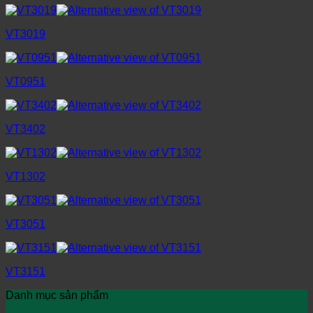
VT3019
VT0951
VT3402
VT1302
VT3051
VT3151
Danh mục sản phẩm