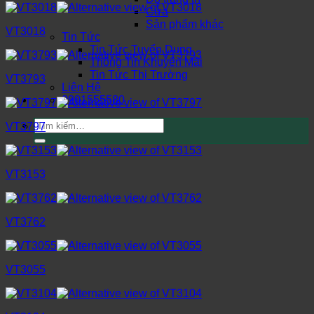
Cửa
Sản phẩm khác
VT3018
Tin Tức
Tin Tức Tuyển Dụng
Thông Tin Khuyến Mãi
Tin Tức Thị Trường
VT3793
Liên Hệ
0901555580
Tìm
VT3797
kiếm:
VT3153
VT3762
VT3055