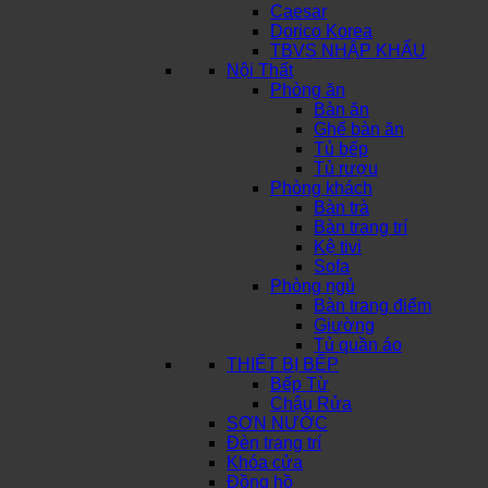
Caesar
Dorico Korea
TBVS NHẬP KHẨU
Nội Thất
Phòng ăn
Bàn ăn
Ghế bàn ăn
Tủ bếp
Tủ rượu
Phòng khách
Bàn trà
Bàn trang trí
Kệ tivi
Sofa
Phòng ngủ
Bàn trang điểm
Giường
Tủ quần áo
THIẾT BỊ BẾP
Bếp Từ
Chậu Rửa
SƠN NƯỚC
Đèn trang trí
Khóa cửa
Đồng hồ