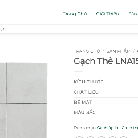
Trang Chủ
Giới Thiệu
Sản
uận
TRANG CHỦ
/
SẢN PHẨM
/
Gạch Thẻ LNA
KÍCH THƯỚC
CHẤT LIỆU
BỀ MẶT
MÀU SẮC
Danh mục:
Gạch ốp lát
,
Gạch tra