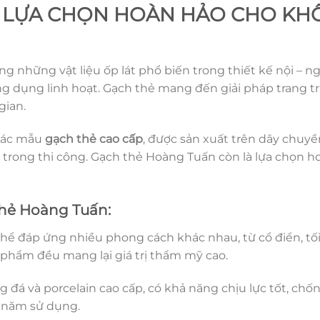
– LỰA CHỌN HOÀN HẢO CHO KH
 những vật liệu ốp lát phổ biến trong thiết kế nội – ngo
g dụng linh hoạt. Gạch thẻ mang đến giải pháp trang tr
gian.
 các mẫu
gạch thẻ cao cấp
, được sản xuất trên dây chuyề
u trong thi công. Gạch thẻ Hoàng Tuấn còn là lựa chọn
thẻ Hoàng Tuấn:
hể đáp ứng nhiều phong cách khác nhau, từ cổ điển, tối 
 phẩm đều mang lại giá trị thẩm mỹ cao.
 đá và porcelain cao cấp, có khả năng chịu lực tốt, ch
 năm sử dụng.