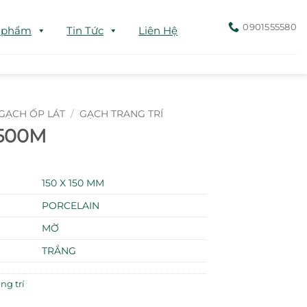
0901555580
 phẩm
Tin Tức
Liên Hệ
GẠCH ỐP LÁT
/
GẠCH TRANG TRÍ
1500M
150 X 150 MM
PORCELAIN
MỜ
TRẮNG
ng trí