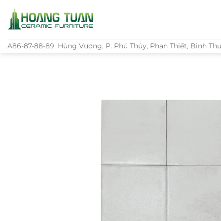
Bỏ
qua
nội
dung
A86-87-88-89, Hùng Vương, P. Phú Thủy, Phan Thiết, Bình Th