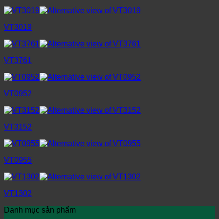
VT3019
VT3761
VT0952
VT3152
VT0955
VT1302
Danh mục sản phẩm