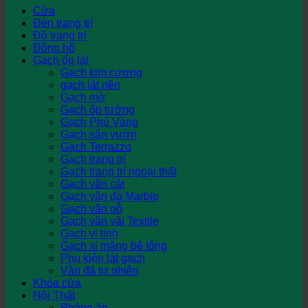
Cửa
Đèn trang trí
Đồ trang trí
Đồng hồ
Gạch ốp lát
Gạch kim cương
gạch lát nền
Gạch mờ
Gạch ốp tường
Gạch Phủ Vàng
Gạch sân vườn
Gạch Terrazzo
Gạch trang trí
Gạch trang trí ngoại thất
Gạch vân cát
Gạch vân đá Marble
Gạch vân gỗ
Gạch vân vải Textile
Gạch vi tinh
Gạch xi măng bê tông
Phụ kiện lát gạch
Vân đá tự nhiên
Khóa cửa
Nội Thất
Phòng ăn