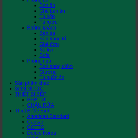
Bàn ăn
Ghế bàn ăn
Tủ bếp
Tủ rượu
Phòng khách
Bàn trà
Bàn trang trí
Ghế đơn
Kệ tivi
Sofa
Phòng ngủ
Bàn trang điểm
Giường
Tủ quần áo
Sản phẩm khác
SƠN NƯỚC
THIẾT BỊ BẾP
BẾP TỪ
CHẬU RỬA
Thiết Bị Vệ Sinh
American Standard
Caesar
COTTO
Dorico Korea