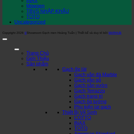
INAX
Mowoen
TBVS NHẬP KHẨU
TOTO
Uncategorized
Copyright 2026
©
Showroom Gạch men Hoàng Tuấn | Thiết kế và duy trì bởi
MARHUB
Trang Chủ
Giới Thiệu
Sản phẩm
Gạch ốp lát
Gạch vân đá Marble
Gạch vân gỗ
Gạch sân vườn
Gạch Terrazzo
Gạch trang trí
Gạch ốp tường
Phụ kiện lát gạch
Thiết Bị Vệ Sinh
COTTO
INAX
TOTO
American Standard