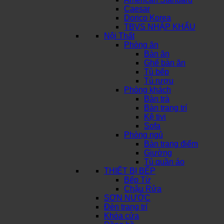
Caesar
Dorico Korea
TBVS NHẬP KHẨU
Nội Thất
Phòng ăn
Bàn ăn
Ghế bàn ăn
Tủ bếp
Tủ rượu
Phòng khách
Bàn trà
Bàn trang trí
Kệ tivi
Sofa
Phòng ngủ
Bàn trang điểm
Giường
Tủ quần áo
THIẾT BỊ BẾP
Bếp Từ
Chậu Rửa
SƠN NƯỚC
Đèn trang trí
Khóa cửa