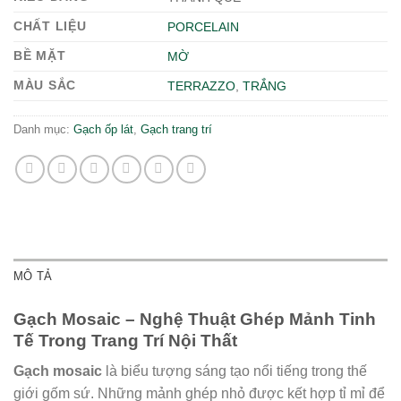
CHẤT LIỆU
PORCELAIN
BỀ MẶT
MỜ
MÀU SẮC
TERRAZZO
,
TRẮNG
Danh mục:
Gạch ốp lát
,
Gạch trang trí
MÔ TẢ
Gạch Mosaic – Nghệ Thuật Ghép Mảnh Tinh
Tế Trong Trang Trí Nội Thất
Gạch mosaic
là biểu tượng sáng tạo nổi tiếng trong thế
giới gốm sứ. Những mảnh ghép nhỏ được kết hợp tỉ mỉ để