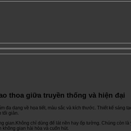
o thoa giữa truyền thống và hiện đại
ản phẩm đa dạng về họa tiết, màu sắc và kích thước. Thiết kế sán
tối giản.
ian.Không chỉ dùng để lát nền hay ốp tường. Chúng còn là yếu 
n không gian hài hòa và cuốn hút.