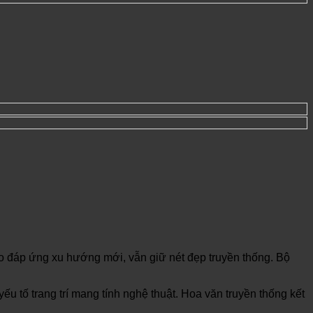
g tạo đáp ứng xu hướng mới, vẫn giữ nét đẹp truyền thống. Bộ
tố trang trí mang tính nghệ thuật. Hoa văn truyền thống kết