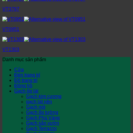
VT3797
VT0951
VT1303
Danh mục sản phẩm
Cửa
Đèn trang trí
Đồ trang trí
Đồng hồ
Gạch ốp lát
Gạch kim cương
gạch lát nền
Gạch mờ
Gạch ốp tường
Gạch Phủ Vàng
Gạch sân vườn
Gạch Terrazzo