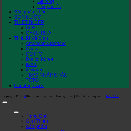
Giường
Tủ quần áo
Sản phẩm khác
SƠN NƯỚC
THIẾT BỊ BẾP
BẾP TỪ
CHẬU RỬA
Thiết Bị Vệ Sinh
American Standard
Caesar
COTTO
Dorico Korea
INAX
Mowoen
TBVS NHẬP KHẨU
TOTO
Uncategorized
Copyright 2026
©
Showroom Gạch men Hoàng Tuấn | Thiết kế và duy trì bởi
MARHUB
Trang Chủ
Giới Thiệu
Sản phẩm