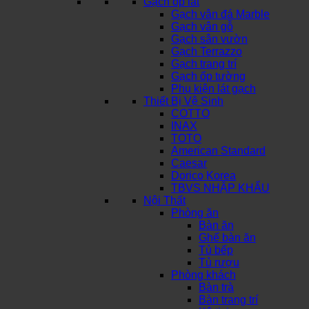
Gạch ốp lát
Gạch vân đá Marble
Gạch vân gỗ
Gạch sân vườn
Gạch Terrazzo
Gạch trang trí
Gạch ốp tường
Phụ kiện lát gạch
Thiết Bị Vệ Sinh
COTTO
INAX
TOTO
American Standard
Caesar
Dorico Korea
TBVS NHẬP KHẨU
Nội Thất
Phòng ăn
Bàn ăn
Ghế bàn ăn
Tủ bếp
Tủ rượu
Phòng khách
Bàn trà
Bàn trang trí