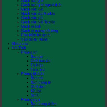
Gạch trang trí
Gạch trang trí ngoại thất
Gạch vân cát
Gạch vân đá Marble
Gạch vân gỗ
Gạch vân vải Textile
Gạch vi tinh
Gạch xi măng bê tông
Phụ kiện lát gạch
Vân đá tự nhiên
Khóa cửa
Nội Thất
Phòng ăn
Bàn ăn
Ghế bàn ăn
Tủ bếp
Tủ rượu
Phòng khách
Bàn trà
Bàn trang trí
Ghế đơn
Kệ tivi
Sofa
Phòng ngủ
Bàn trang điểm