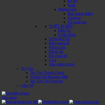
Kệ tivi
Sofa
Phòng ngủ
Bàn trang điểm
Giường
Tủ quần áo
THIẾT BỊ BẾP
Bếp Từ
Chậu Rửa
SƠN NƯỚC
Đèn trang trí
Khóa cửa
Đồng hồ
Đồ trang trí
Cửa
Sản phẩm khác
Tin Tức
Tin Tức Tuyển Dụng
Thông Tin Khuyến Mãi
Tin Tức Thị Trường
Liên Hệ
Gọi ngay