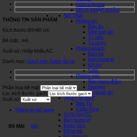
Dorico Korea
TBVS NHẬP KHẨU
Nội Thất
THÔNG TIN SẢN PHẨM
Phòng ăn
Bàn ăn
Kích thước:60×60 cm
Ghế bàn ăn
Tủ bếp
Bề mặt: mờ
Tủ rượu
Phòng khách
Xuất sứ: nhập khẩu AC
Bàn trà
Bàn trang trí
Danh mục:
Gạch mờ
,
Gạch ốp lát
Kệ tivi
Sofa
Phòng ngủ
Bàn trang điểm
Giường
Phân loại bề mặt
Tủ quần áo
Lọc kích thước gạch
THIẾT BỊ BẾP
Xuất xứ
Bếp Từ
Chậu Rửa
Thông tin bổ sung
SƠN NƯỚC
Đèn trang trí
Khóa cửa
Bề Mặt
Mờ
Đồng hồ
Đồ trang trí