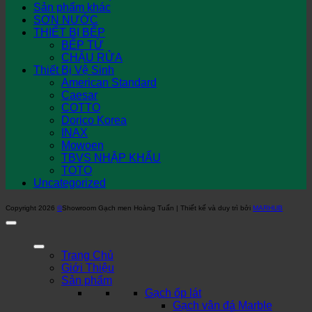
Sản phẩm khác
SƠN NƯỚC
THIẾT BỊ BẾP
BẾP TỪ
CHẬU RỬA
Thiết Bị Vệ Sinh
American Standard
Caesar
COTTO
Dorico Korea
INAX
Mowoen
TBVS NHẬP KHẨU
TOTO
Uncategorized
Copyright 2026
©
Showroom Gạch men Hoàng Tuấn | Thiết kế và duy trì bởi
MARHUB
Trang Chủ
Giới Thiệu
Sản phẩm
Gạch ốp lát
Gạch vân đá Marble