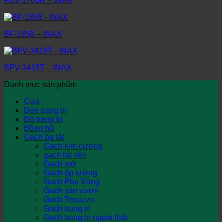
FBV-1700R – INAX
BF-1858 – INAX
BFV-3415T – INAX
Danh mục sản phẩm
Cửa
Đèn trang trí
Đồ trang trí
Đồng hồ
Gạch ốp lát
Gạch kim cương
gạch lát nền
Gạch mờ
Gạch ốp tường
Gạch Phủ Vàng
Gạch sân vườn
Gạch Terrazzo
Gạch trang trí
Gạch trang trí ngoại thất