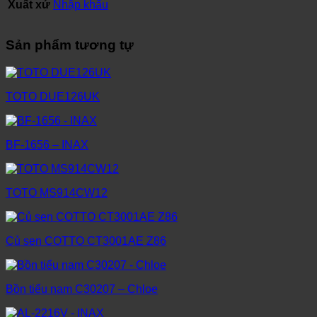
Xuất xứ
Nhập khẩu
Sản phẩm tương tự
TOTO DUE126UK
BF-1656 – INAX
TOTO MS914CW12
Củ sen COTTO CT3001AE Z86
Bồn tiểu nam C30207 – Chloe