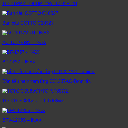
TOTO PPY1780HPE#P/DB505R-2B
Bàn cầu COTTO C10327
AC-1017VRN – INAX
BF-1757 – INAX
Bồn tiểu nam cảm ứng C31237AC-Dominic
TOTO CS989VT/TCF9768WZ
BFV-1205S – INAX