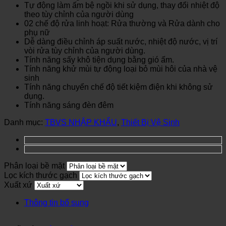
Tự động làm ấm bệ ngồi khi sử dụng, thay đổi nhiệt độ
theo tùy chỉnh của người dùng
02 chế độ rửa linh hoạt: Rửa thường và Rửa dành cho
phụ nữ
Dễ dàng điều chỉnh áp suất nước, nhiệt độ nước, vị trí
vòi rửa tùy chỉnh của người dùng.
Tính năng sấy khô tiện dụng bằng gió ấm.
Tính năng khử mùi tự động loại bỏ mùi hôi của nhà vệ
sinh
Tính năng chuyển chế độ tiết kiệm điện khi không sử
dụng.
Tính năng sáng đèn đêm
Danh mục:
TBVS NHẬP KHẨU
,
Thiết Bị Vệ Sinh
Phân loại bề mặt
Lọc kích thước gạch
Xuất xứ
Thông tin bổ sung