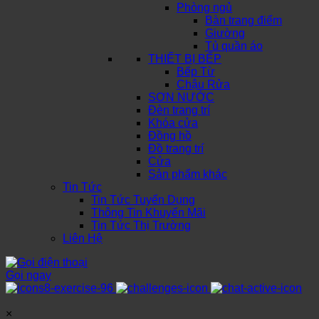
Phòng ngủ
Bàn trang điểm
Giường
Tủ quần áo
THIẾT BỊ BẾP
Bếp Từ
Chậu Rửa
SƠN NƯỚC
Đèn trang trí
Khóa cửa
Đồng hồ
Đồ trang trí
Cửa
Sản phẩm khác
Tin Tức
Tin Tức Tuyển Dụng
Thông Tin Khuyến Mãi
Tin Tức Thị Trường
Liên Hệ
Gọi ngay
×