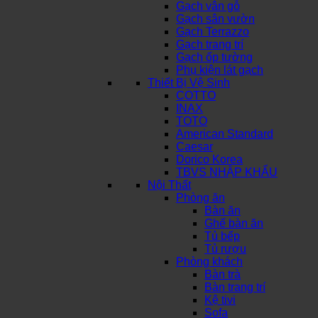
Gạch vân gỗ
Gạch sân vườn
Gạch Terrazzo
Gạch trang trí
Gạch ốp tường
Phụ kiện lát gạch
Thiết Bị Vệ Sinh
COTTO
INAX
TOTO
American Standard
Caesar
Dorico Korea
TBVS NHẬP KHẨU
Nội Thất
Phòng ăn
Bàn ăn
Ghế bàn ăn
Tủ bếp
Tủ rượu
Phòng khách
Bàn trà
Bàn trang trí
Kệ tivi
Sofa