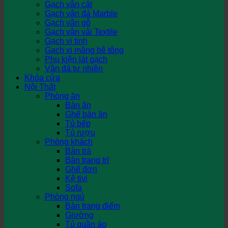
Gạch vân cát
Gạch vân đá Marble
Gạch vân gỗ
Gạch vân vải Textile
Gạch vi tinh
Gạch xi măng bê tông
Phụ kiện lát gạch
Vân đá tự nhiên
Khóa cửa
Nội Thất
Phòng ăn
Bàn ăn
Ghế bàn ăn
Tủ bếp
Tủ rượu
Phòng khách
Bàn trà
Bàn trang trí
Ghế đơn
Kệ tivi
Sofa
Phòng ngủ
Bàn trang điểm
Giường
Tủ quần áo