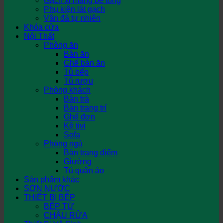
Gạch xi măng bê tông
Phụ kiện lát gạch
Vân đá tự nhiên
Khóa cửa
Nội Thất
Phòng ăn
Bàn ăn
Ghế bàn ăn
Tủ bếp
Tủ rượu
Phòng khách
Bàn trà
Bàn trang trí
Ghế đơn
Kệ tivi
Sofa
Phòng ngủ
Bàn trang điểm
Giường
Tủ quần áo
Sản phẩm khác
SƠN NƯỚC
THIẾT BỊ BẾP
BẾP TỪ
CHẬU RỬA