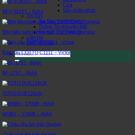
Cửa
Sản phẩm khác
BFV-3415T – INAX
Tin Tức
Tin Tức Tuyển Dụng
Thông Tin Khuyến Mãi
Tin Tức Thị Trường
Bồn tiểu nam cảm ứng C31237AC-Dominic
Liên Hệ
0901555580
Bàn cầu COTTO C1111 – Victor
Tìm
kiếm:
BF-1757 – INAX
TOTO DUE126UK
MSBV – 1700B – INAX
Chậu rửa âm bàn Ovalyn