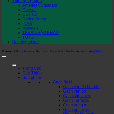
Thiết Bị Vệ Sinh
American Standard
Caesar
COTTO
Dorico Korea
INAX
Mowoen
TBVS NHẬP KHẨU
TOTO
Uncategorized
Copyright 2026
©
Showroom Gạch men Hoàng Tuấn | Thiết kế và duy trì bởi
MARHUB
Trang Chủ
Giới Thiệu
Sản phẩm
Gạch ốp lát
Gạch vân đá Marble
Gạch vân gỗ
Gạch sân vườn
Gạch Terrazzo
Gạch trang trí
Gạch ốp tường