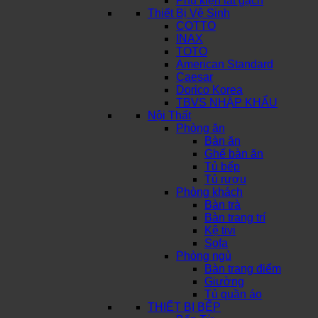
Phụ kiện lát gạch
Thiết Bị Vệ Sinh
COTTO
INAX
TOTO
American Standard
Caesar
Dorico Korea
TBVS NHẬP KHẨU
Nội Thất
Phòng ăn
Bàn ăn
Ghế bàn ăn
Tủ bếp
Tủ rượu
Phòng khách
Bàn trà
Bàn trang trí
Kệ tivi
Sofa
Phòng ngủ
Bàn trang điểm
Giường
Tủ quần áo
THIẾT BỊ BẾP