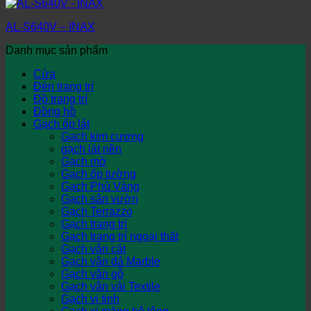
AL-S640V – INAX
Danh mục sản phẩm
Cửa
Đèn trang trí
Đồ trang trí
Đồng hồ
Gạch ốp lát
Gạch kim cương
gạch lát nền
Gạch mờ
Gạch ốp tường
Gạch Phủ Vàng
Gạch sân vườn
Gạch Terrazzo
Gạch trang trí
Gạch trang trí ngoại thất
Gạch vân cát
Gạch vân đá Marble
Gạch vân gỗ
Gạch vân vải Textile
Gạch vi tinh