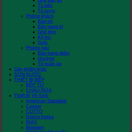
Ghế bàn ăn
Tủ bếp
Tủ rượu
Phòng khách
Bàn trà
Bàn trang trí
Ghế đơn
Kệ tivi
Sofa
Phòng ngủ
Bàn trang điểm
Giường
Tủ quần áo
Sản phẩm khác
SƠN NƯỚC
THIẾT BỊ BẾP
BẾP TỪ
CHẬU RỬA
Thiết Bị Vệ Sinh
American Standard
Caesar
COTTO
Dorico Korea
INAX
Mowoen