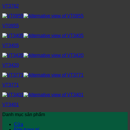
VT3762
VT0955
VT3405
VT3420
VT3771
VT3401
Danh mục sản phẩm
Cửa
Đèn trang trí