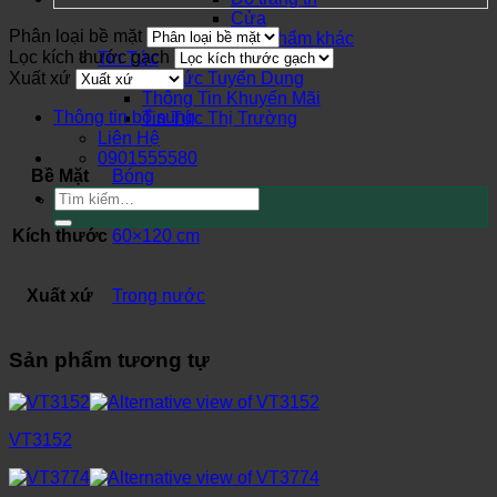
Cửa
Phân loại bề mặt
Sản phẩm khác
Lọc kích thước gạch
Tin Tức
Xuất xứ
Tin Tức Tuyển Dụng
Thông Tin Khuyến Mãi
Thông tin bổ sung
Tin Tức Thị Trường
Liên Hệ
0901555580
Bề Mặt
Bóng
Tìm
kiếm:
Kích thước
60×120 cm
Xuất xứ
Trong nước
Sản phẩm tương tự
VT3152