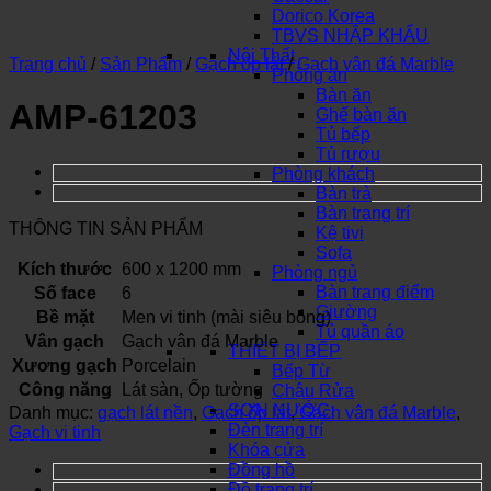
Dorico Korea
TBVS NHẬP KHẨU
Nội Thất
Trang chủ
/
Sản Phẩm
/
Gạch ốp lát
/
Gạch vân đá Marble
Phòng ăn
Bàn ăn
AMP-61203
Ghế bàn ăn
Tủ bếp
Tủ rượu
Phòng khách
Bàn trà
Bàn trang trí
THÔNG TIN SẢN PHẨM
Kệ tivi
Sofa
Kích thước
600 x 1200 mm
Phòng ngủ
Bàn trang điểm
Số face
6
Giường
Bề mặt
Men vi tinh (mài siêu bóng)
Tủ quần áo
Vân gạch
Gạch vân đá Marble
THIẾT BỊ BẾP
Xương gạch
Porcelain
Bếp Từ
Công năng
Lát sàn, Ốp tường
Chậu Rửa
SƠN NƯỚC
Danh mục:
gạch lát nền
,
Gạch ốp lát
,
Gạch vân đá Marble
,
Đèn trang trí
Gạch vi tinh
Khóa cửa
Đồng hồ
Đồ trang trí