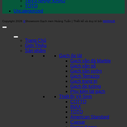
TBVS NHẬP KHẨU
TOTO
Uncategorized
Copyright 2026
©
Showroom Gạch men Hoàng Tuấn | Thiết kế và duy trì bởi
MARHUB
Trang Chủ
Giới Thiệu
Sản phẩm
Gạch ốp lát
Gạch vân đá Marble
Gạch vân gỗ
Gạch sân vườn
Gạch Terrazzo
Gạch trang trí
Gạch ốp tường
Phụ kiện lát gạch
Thiết Bị Vệ Sinh
COTTO
INAX
TOTO
American Standard
Caesar