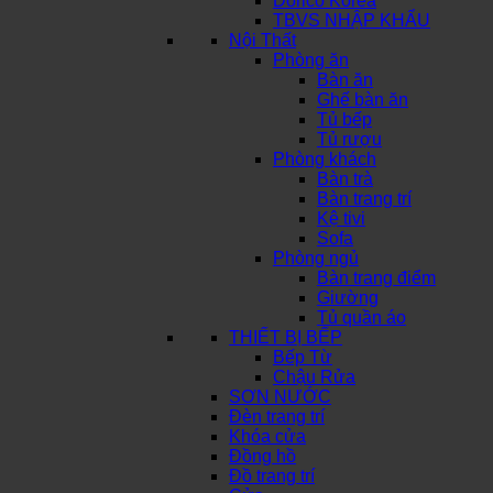
Dorico Korea
TBVS NHẬP KHẨU
Nội Thất
Phòng ăn
Bàn ăn
Ghế bàn ăn
Tủ bếp
Tủ rượu
Phòng khách
Bàn trà
Bàn trang trí
Kệ tivi
Sofa
Phòng ngủ
Bàn trang điểm
Giường
Tủ quần áo
THIẾT BỊ BẾP
Bếp Từ
Chậu Rửa
SƠN NƯỚC
Đèn trang trí
Khóa cửa
Đồng hồ
Đồ trang trí