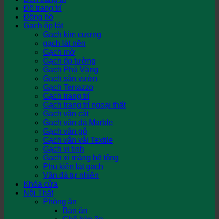
Đồ trang trí
Đồng hồ
Gạch ốp lát
Gạch kim cương
gạch lát nền
Gạch mờ
Gạch ốp tường
Gạch Phủ Vàng
Gạch sân vườn
Gạch Terrazzo
Gạch trang trí
Gạch trang trí ngoại thất
Gạch vân cát
Gạch vân đá Marble
Gạch vân gỗ
Gạch vân vải Textile
Gạch vi tinh
Gạch xi măng bê tông
Phụ kiện lát gạch
Vân đá tự nhiên
Khóa cửa
Nội Thất
Phòng ăn
Bàn ăn