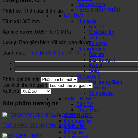
Lượng nước xả:
6L
Dorico Korea
TBVS NHẬP KHẨU
Thiết kế:
Thân dài, thân kín
Nội Thất
Phòng ăn
Tâm xả:
305 mm
Bàn ăn
Áp lực nước:
0.05 ~ 0.70 MPa
Ghế bàn ăn
Tủ bếp
Lưu ý:
Bao gồm bích nối sàn, van dừng
Tủ rượu
Phòng khách
Danh mục:
Thiết Bị Vệ Sinh
,
TOTO
Bàn trà
Bàn trang trí
Kệ tivi
Sofa
Phòng ngủ
Phân loại bề mặt
Bàn trang điểm
Lọc kích thước gạch
Giường
Xuất xứ
Tủ quần áo
THIẾT BỊ BẾP
Sản phẩm tương tự
Bếp Từ
Chậu Rửa
SƠN NƯỚC
Đèn trang trí
TOTO PPY1780HPE#P/DB505R-2B
Khóa cửa
Đồng hồ
Đồ trang trí