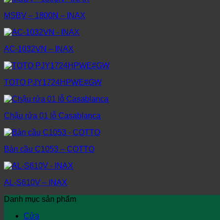
MSBV – 1800N – INAX
AC-1032VN – INAX
TOTO PJY1724HPWE#GW
Chậu rửa 01 lỗ Casablanca
Bàn cầu C1053 – COTTO
AL-S610V – INAX
Danh mục sản phẩm
Cửa