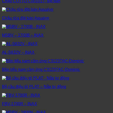
Chậu COTTO C001017- đặt bàn
Chậu rửa đặt bàn Aqualyn
MSBV – 1700B – INAX
AL-S632V – INAX
Bồn tiểu nam cảm ứng C31237AC-Dominic
Bộ cầu điệu tử PLAT – Nắp tự động
FBV-1700R – INAX