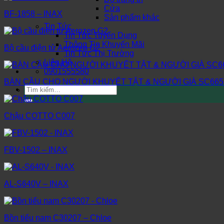
Cửa
BF-1858 – INAX
Sản phẩm khác
Tin Tức
Tin Tức Tuyển Dụng
Thông Tin Khuyến Mãi
Bộ cầu điện tử Aerozen G2
Tin Tức Thị Trường
Liên Hệ
0901555580
BÀN CẦU CHO NGƯỜI KHUYẾT TẬT & NGƯỜI GIÀ SC665
Tìm
kiếm:
Chậu COTTO C007
FBV-1502 – INAX
AL-S640V – INAX
Bồn tiểu nam C30207 – Chloe