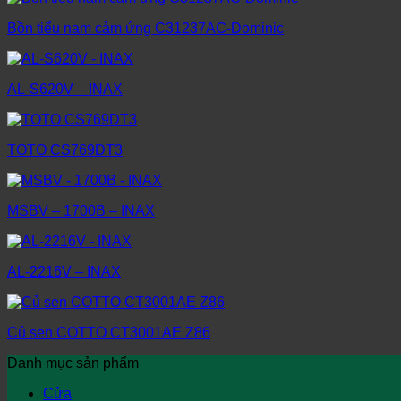
Bồn tiểu nam cảm ứng C31237AC-Dominic
AL-S620V – INAX
TOTO CS769DT3
MSBV – 1700B – INAX
AL-2216V – INAX
Củ sen COTTO CT3001AE Z86
Danh mục sản phẩm
Cửa