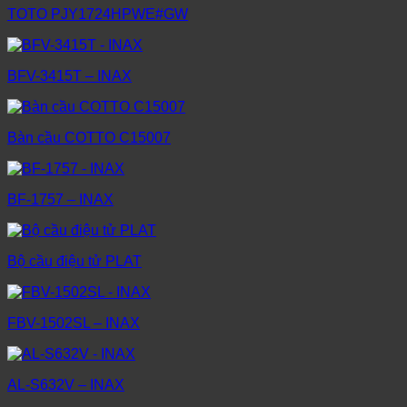
TOTO PJY1724HPWE#GW
BFV-3415T – INAX
Bàn cầu COTTO C15007
BF-1757 – INAX
Bộ cầu điệu tử PLAT
FBV-1502SL – INAX
AL-S632V – INAX