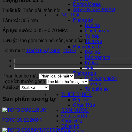
Lượng nước xả:
6L
Dorico Korea
TBVS NHẬP KHẨU
Thiết kế:
Thân dài, thân hở
Nội Thất
Phòng ăn
Tâm xả:
305 mm
Bàn ăn
Áp lực nước:
0.05 ~ 0.70 MPa
Ghế bàn ăn
Tủ bếp
Lưu ý:
Bao gồm bích nối sàn, van dừng
Tủ rượu
Phòng khách
Danh mục:
Thiết Bị Vệ Sinh
,
TOTO
Bàn trà
Bàn trang trí
Kệ tivi
Sofa
Phòng ngủ
Phân loại bề mặt
Bàn trang điểm
Lọc kích thước gạch
Giường
Xuất xứ
Tủ quần áo
THIẾT BỊ BẾP
Sản phẩm tương tự
Bếp Từ
Chậu Rửa
SƠN NƯỚC
Đèn trang trí
TOTO DUE126UK
Khóa cửa
Đồng hồ
Đồ trang trí