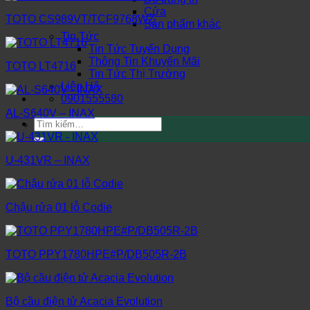
Cửa
TOTO CS989VT/TCF9768WZ
Sản phẩm khác
Tin Tức
Tin Tức Tuyển Dụng
Thông Tin Khuyến Mãi
TOTO LT4716
Tin Tức Thị Trường
Liên Hệ
0901555580
AL-S640V – INAX
Tìm
kiếm:
U-431VR – INAX
Chậu rửa 01 lỗ Codie
TOTO PPY1780HPE#P/DB505R-2B
Bộ cầu điện tử Acacia Evolution