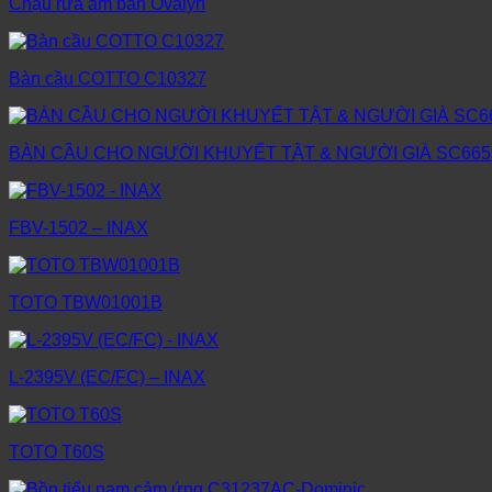
Chậu rửa âm bàn Ovalyn
Bàn cầu COTTO C10327
BÀN CẦU CHO NGƯỜI KHUYẾT TẬT & NGƯỜI GIÀ SC665
FBV-1502 – INAX
TOTO TBW01001B
L-2395V (EC/FC) – INAX
TOTO T60S