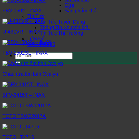
Cửa
Sản phẩm khác
FBV-1502 – INAX
Tin Tức
Tin Tức Tuyển Dụng
Thông Tin Khuyến Mãi
U-431VR – INAX
Tin Tức Thị Trường
Liên Hệ
0901555580
FBV-1502SL – INAX
Tìm
kiếm:
Chậu rửa âm bàn Ovalyn
BFV-3415T – INAX
TOTO TBW02017A
TOTO LT4716