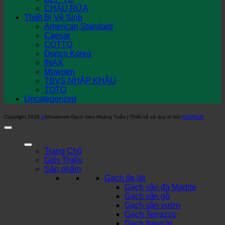
CHẬU RỬA
Thiết Bị Vệ Sinh
American Standard
Caesar
COTTO
Dorico Korea
INAX
Mowoen
TBVS NHẬP KHẨU
TOTO
Uncategorized
Copyright 2026
©
Showroom Gạch men Hoàng Tuấn | Thiết kế và duy trì bởi
MARHUB
Trang Chủ
Giới Thiệu
Sản phẩm
Gạch ốp lát
Gạch vân đá Marble
Gạch vân gỗ
Gạch sân vườn
Gạch Terrazzo
Gạch trang trí