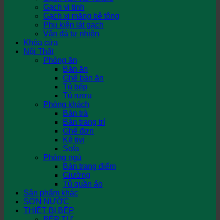
Gạch vi tinh
Gạch xi măng bê tông
Phụ kiện lát gạch
Vân đá tự nhiên
Khóa cửa
Nội Thất
Phòng ăn
Bàn ăn
Ghế bàn ăn
Tủ bếp
Tủ rượu
Phòng khách
Bàn trà
Bàn trang trí
Ghế đơn
Kệ tivi
Sofa
Phòng ngủ
Bàn trang điểm
Giường
Tủ quần áo
Sản phẩm khác
SƠN NƯỚC
THIẾT BỊ BẾP
BẾP TỪ