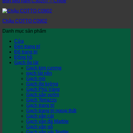
Bồn tiểu nam C30207 – Chloe
Chậu COTTO C0902
Danh mục sản phẩm
Cửa
Đèn trang trí
Đồ trang trí
Đồng hồ
Gạch ốp lát
Gạch kim cương
gạch lát nền
Gạch mờ
Gạch ốp tường
Gạch Phủ Vàng
Gạch sân vườn
Gạch Terrazzo
Gạch trang trí
Gạch trang trí ngoại thất
Gạch vân cát
Gạch vân đá Marble
Gạch vân gỗ
Gạch vân vải Textile