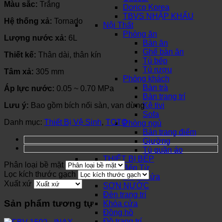
Màu sắc:
Trắng
Dorico Korea
TBVS NHẬP KHẨU
Hệ thống xả:
Tornado
Nội Thất
Phòng ăn
Lượng nước xả:
6L
Bàn ăn
Ghế bàn ăn
Thiết kế:
Thân dài, thân kín
Tủ bếp
Tủ rượu
Tâm xả:
305 mm
Phòng khách
Bàn trà
Áp lực nước:
0.05 ~ 0.70 MPa
Bàn trang trí
Lưu ý:
Bao gồm bích nối sàn, van dừng
Kệ tivi
Sofa
Danh mục:
Thiết Bị Vệ Sinh
,
TOTO
Phòng ngủ
Bàn trang điểm
Giường
Tủ quần áo
THIẾT BỊ BẾP
Phân loại bề mặt
Bếp Từ
Lọc kích thước gạch
Chậu Rửa
Xuất xứ
SƠN NƯỚC
Đèn trang trí
Sản phẩm tương tự
Khóa cửa
Đồng hồ
Đồ trang trí