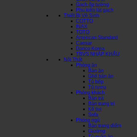
Gạch ốp tường
Phụ kiện lát gạch
Thiết Bị Vệ Sinh
COTTO
INAX
TOTO
American Standard
Caesar
Dorico Korea
TBVS NHẬP KHẨU
Nội Thất
Phòng ăn
Bàn ăn
Ghế bàn ăn
Tủ bếp
Tủ rượu
Phòng khách
Bàn trà
Bàn trang trí
Kệ tivi
Sofa
Phòng ngủ
Bàn trang điểm
Giường
Tủ quần áo