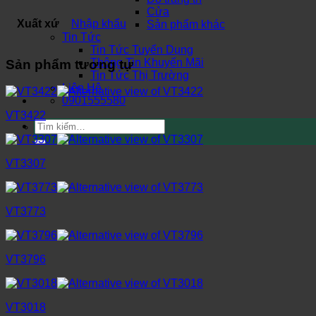
Cửa
Xuất xứ
Nhập khẩu
Sản phẩm khác
Tin Tức
Tin Tức Tuyển Dụng
Thông Tin Khuyến Mãi
Sản phẩm tương tự
Tin Tức Thị Trường
Liên Hệ
0901555580
VT3422
Tìm
kiếm:
VT3307
VT3773
VT3796
VT3018