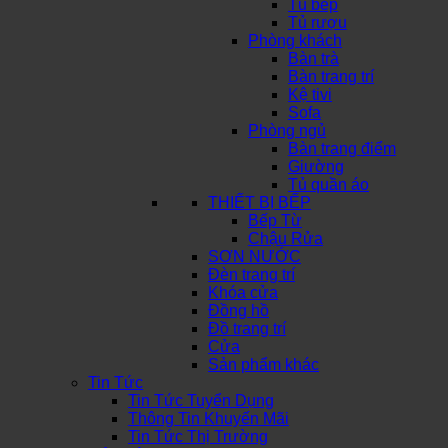
Tủ bếp
Tủ rượu
Phòng khách
Bàn trà
Bàn trang trí
Kệ tivi
Sofa
Phòng ngủ
Bàn trang điểm
Giường
Tủ quần áo
THIẾT BỊ BẾP
Bếp Từ
Chậu Rửa
SƠN NƯỚC
Đèn trang trí
Khóa cửa
Đồng hồ
Đồ trang trí
Cửa
Sản phẩm khác
Tin Tức
Tin Tức Tuyển Dụng
Thông Tin Khuyến Mãi
Tin Tức Thị Trường