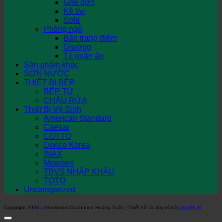
Ghế đơn
Kệ tivi
Sofa
Phòng ngủ
Bàn trang điểm
Giường
Tủ quần áo
Sản phẩm khác
SƠN NƯỚC
THIẾT BỊ BẾP
BẾP TỪ
CHẬU RỬA
Thiết Bị Vệ Sinh
American Standard
Caesar
COTTO
Dorico Korea
INAX
Mowoen
TBVS NHẬP KHẨU
TOTO
Uncategorized
Copyright 2026
©
Showroom Gạch men Hoàng Tuấn | Thiết kế và duy trì bởi
MARHUB