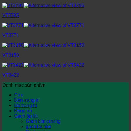
VT3795
VT3771
VT3150
VT3422
Danh mục sản phẩm
Cửa
Đèn trang trí
Đồ trang trí
Đồng hồ
Gạch ốp lát
Gạch kim cương
gạch lát nền