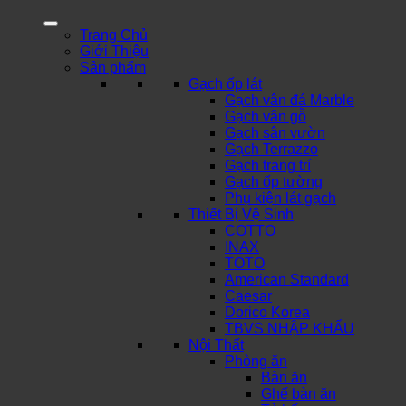
Trang Chủ
Giới Thiệu
Sản phẩm
Gạch ốp lát
Gạch vân đá Marble
Gạch vân gỗ
Gạch sân vườn
Gạch Terrazzo
Gạch trang trí
Gạch ốp tường
Phụ kiện lát gạch
Thiết Bị Vệ Sinh
COTTO
INAX
TOTO
American Standard
Caesar
Dorico Korea
TBVS NHẬP KHẨU
Nội Thất
Phòng ăn
Bàn ăn
Ghế bàn ăn