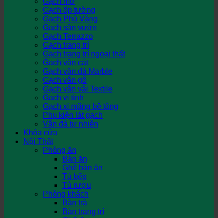
Gạch mờ
Gạch ốp tường
Gạch Phủ Vàng
Gạch sân vườn
Gạch Terrazzo
Gạch trang trí
Gạch trang trí ngoại thất
Gạch vân cát
Gạch vân đá Marble
Gạch vân gỗ
Gạch vân vải Textile
Gạch vi tinh
Gạch xi măng bê tông
Phụ kiện lát gạch
Vân đá tự nhiên
Khóa cửa
Nội Thất
Phòng ăn
Bàn ăn
Ghế bàn ăn
Tủ bếp
Tủ rượu
Phòng khách
Bàn trà
Bàn trang trí