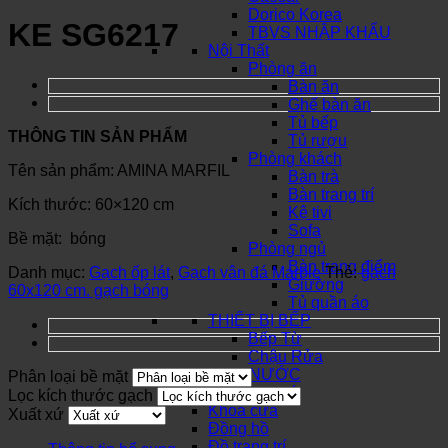
Dorico Korea
KE SG6217
TBVS NHẬP KHẨU
Nội Thất
Phòng ăn
Bàn ăn
Ghế bàn ăn
Tủ bếp
THÔNG TIN SẢN PHẨM
Tủ rượu
Phòng khách
Tên sản phẩm: AMINA MARFIL
Bàn trà
Bàn trang trí
Kích thước: 60×120 cm
Kệ tivi
Sofa
Bề mặt: bóng
Phòng ngủ
Bàn trang điểm
Danh mục:
Gạch ốp lát
,
Gạch vân đá Marble
Thẻ:
gạch
Giường
60x120 cm. gạch bóng
Tủ quần áo
THIẾT BỊ BẾP
Bếp Từ
Chậu Rửa
SƠN NƯỚC
Phân loại bề mặt
Đèn trang trí
Lọc kích thước gạch
Khóa cửa
Xuất xứ
Đồng hồ
Đồ trang trí