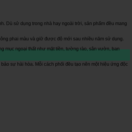
ính. Dù sử dụng trong nhà hay ngoài trời, sản phẩm đều mang
không phai màu và giữ được độ mới sau nhiều năm sử dụng.
g mục ngoại thất như mặt tiền, tường rào, sân vườn, ban
 bảo sự hài hòa. Mỗi cách phối đều tạo nên một hiệu ứng độc