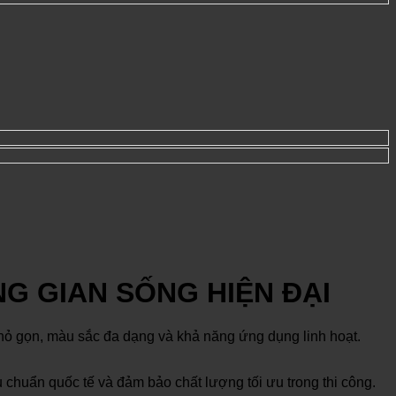
G GIAN SỐNG HIỆN ĐẠI
c nhỏ gọn, màu sắc đa dạng và khả năng ứng dụng linh hoạt.
u chuẩn quốc tế và đảm bảo chất lượng tối ưu trong thi công.