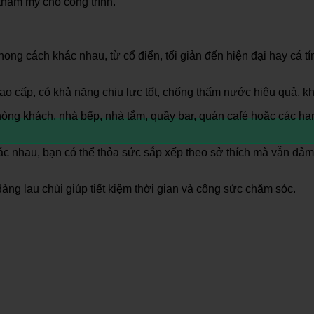
hẩm mỹ cho công trình.
ong cách khác nhau, từ cổ điển, tối giản đến hiện đại hay cá t
o cấp, có khả năng chịu lực tốt, chống thấm nước hiệu quả, 
òng khách, nhà bếp, nhà tắm, quầy bar, quán café hoặc các hạn
c nhau, bạn có thể thỏa sức sắp xếp theo sở thích mà vẫn đảm
ng lau chùi giúp tiết kiệm thời gian và công sức chăm sóc.