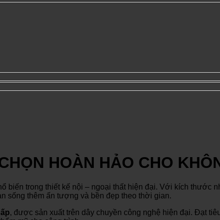
 CHỌN HOÀN HẢO CHO KHÔN
hổ biến trong thiết kế nội – ngoại thất hiện đại. Với kích thướ
an sống thêm ấn tượng và bền đẹp theo thời gian.
cấp
, được sản xuất trên dây chuyền công nghệ hiện đại. Đạt tiê