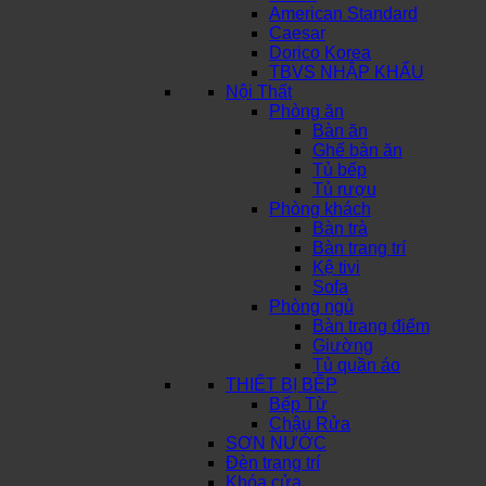
American Standard
Caesar
Dorico Korea
TBVS NHẬP KHẨU
Nội Thất
Phòng ăn
Bàn ăn
Ghế bàn ăn
Tủ bếp
Tủ rượu
Phòng khách
Bàn trà
Bàn trang trí
Kệ tivi
Sofa
Phòng ngủ
Bàn trang điểm
Giường
Tủ quần áo
THIẾT BỊ BẾP
Bếp Từ
Chậu Rửa
SƠN NƯỚC
Đèn trang trí
Khóa cửa