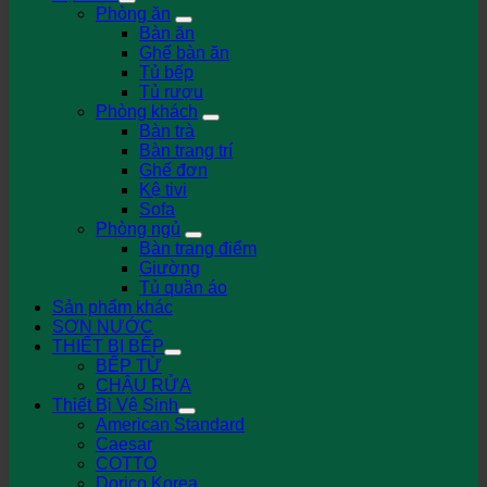
Phòng ăn
Bàn ăn
Ghế bàn ăn
Tủ bếp
Tủ rượu
Phòng khách
Bàn trà
Bàn trang trí
Ghế đơn
Kệ tivi
Sofa
Phòng ngủ
Bàn trang điểm
Giường
Tủ quần áo
Sản phẩm khác
SƠN NƯỚC
THIẾT BỊ BẾP
BẾP TỪ
CHẬU RỬA
Thiết Bị Vệ Sinh
American Standard
Caesar
COTTO
Dorico Korea