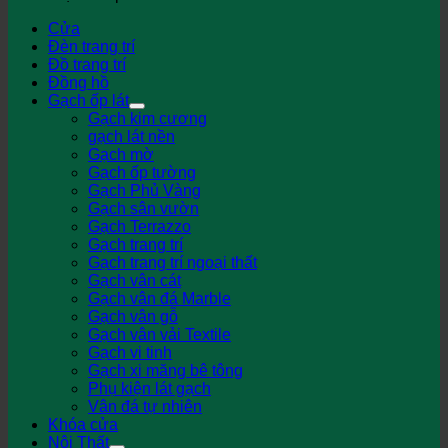
Cửa
Đèn trang trí
Đồ trang trí
Đồng hồ
Gạch ốp lát
Gạch kim cương
gạch lát nền
Gạch mờ
Gạch ốp tường
Gạch Phủ Vàng
Gạch sân vườn
Gạch Terrazzo
Gạch trang trí
Gạch trang trí ngoại thất
Gạch vân cát
Gạch vân đá Marble
Gạch vân gỗ
Gạch vân vải Textile
Gạch vi tinh
Gạch xi măng bê tông
Phụ kiện lát gạch
Vân đá tự nhiên
Khóa cửa
Nội Thất