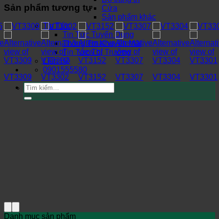
Sản phẩm tương tự
Cửa
Sản phẩm khác
Tin Tức
Tin Tức Tuyển Dụng
Thông Tin Khuyến Mãi
Tin Tức Thị Trường
Liên Hệ
0901555580
VT3309
VT3302
VT3152
VT3307
VT3304
VT3301
Tìm
kiếm:
Danh mục sản phẩm