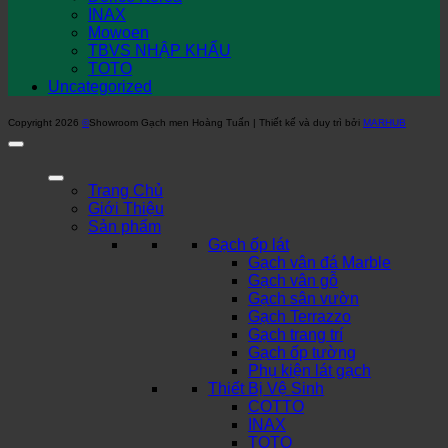
INAX
Mowoen
TBVS NHẬP KHẨU
TOTO
Uncategorized
Copyright 2026
©
Showroom Gạch men Hoàng Tuấn | Thiết kế và duy trì bởi
MARHUB
Trang Chủ
Giới Thiệu
Sản phẩm
Gạch ốp lát
Gạch vân đá Marble
Gạch vân gỗ
Gạch sân vườn
Gạch Terrazzo
Gạch trang trí
Gạch ốp tường
Phụ kiện lát gạch
Thiết Bị Vệ Sinh
COTTO
INAX
TOTO