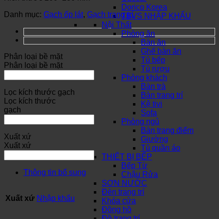
Dorico Korea
Danh mục:
Gạch ốp lát
,
Gạch trang trí
TBVS NHẬP KHẨU
Nội Thất
Phòng ăn
Bàn ăn
Ghế bàn ăn
Phân loại bề mặt
Tủ bếp
Phân loại bề mặt
Tủ rượu
Phòng khách
Bàn trà
Lọc kích thước gạch
Bàn trang trí
Lọc kích thước
Kệ tivi
gạch
Sofa
Phòng ngủ
Bàn trang điểm
Xuất xứ
Giường
Xuất xứ
Tủ quần áo
THIẾT BỊ BẾP
Bếp Từ
Thông tin bổ sung
Chậu Rửa
SƠN NƯỚC
Đèn trang trí
Xuất xứ
Nhập khẩu
Khóa cửa
Đồng hồ
Đồ trang trí