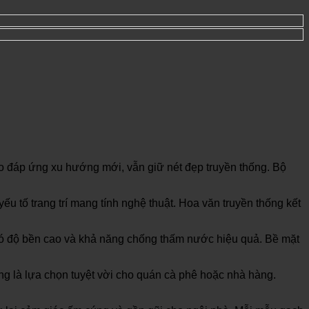
g tạo đáp ứng xu hướng mới, vẫn giữ nét đẹp truyền thống. Bộ
tố trang trí mang tính nghệ thuật. Hoa văn truyền thống kết
có độ bền cao và khả năng chống thấm nước hiệu quả. Bề mặt
 là lựa chọn tuyệt vời cho quán cà phê hoặc nhà hàng.