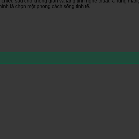
hiều sâu cho không gian và tăng tính nghệ thuật. Chúng mang
ính là chọn một phong cách sống tinh tế.