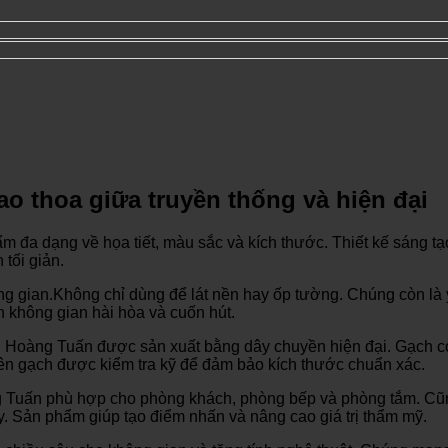
o thoa giữa truyền thống và hiện đại
ản phẩm đa dạng về họa tiết, màu sắc và kích thước. Thiết kế sán
tối giản.
ian.Không chỉ dùng để lát nền hay ốp tường. Chúng còn là yếu 
n không gian hài hòa và cuốn hút.
ng Hoàng Tuấn được sản xuất bằng dây chuyền hiện đại. Gạch 
viên gạch được kiểm tra kỹ để đảm bảo kích thước chuẩn xác.
 Tuấn phù hợp cho phòng khách, phòng bếp và phòng tắm. Cũng
Sản phẩm giúp tạo điểm nhấn và nâng cao giá trị thẩm mỹ.