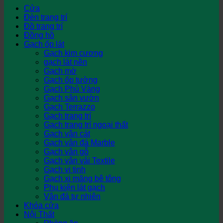
Cửa
Đèn trang trí
Đồ trang trí
Đồng hồ
Gạch ốp lát
Gạch kim cương
gạch lát nền
Gạch mờ
Gạch ốp tường
Gạch Phủ Vàng
Gạch sân vườn
Gạch Terrazzo
Gạch trang trí
Gạch trang trí ngoại thất
Gạch vân cát
Gạch vân đá Marble
Gạch vân gỗ
Gạch vân vải Textile
Gạch vi tinh
Gạch xi măng bê tông
Phụ kiện lát gạch
Vân đá tự nhiên
Khóa cửa
Nội Thất