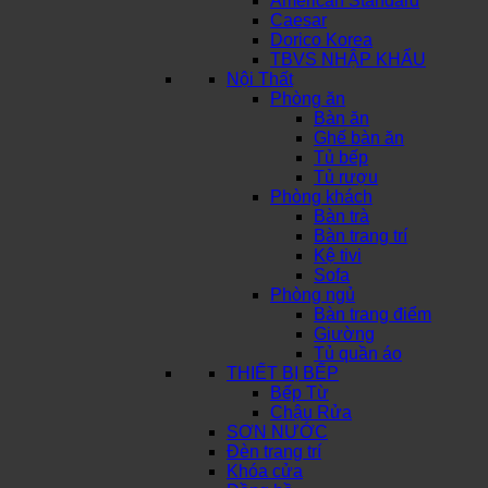
American Standard
Caesar
Dorico Korea
TBVS NHẬP KHẨU
Nội Thất
Phòng ăn
Bàn ăn
Ghế bàn ăn
Tủ bếp
Tủ rượu
Phòng khách
Bàn trà
Bàn trang trí
Kệ tivi
Sofa
Phòng ngủ
Bàn trang điểm
Giường
Tủ quần áo
THIẾT BỊ BẾP
Bếp Từ
Chậu Rửa
SƠN NƯỚC
Đèn trang trí
Khóa cửa