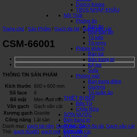
Dorico Korea
TBVS NHẬP KHẨU
Nội Thất
Phòng ăn
Bàn ăn
Trang chủ
/
Sản Phẩm
/
Gạch ốp lát
/
Gạch vân cát
Ghế bàn ăn
Tủ bếp
CSM-66001
Tủ rượu
Phòng khách
Bàn trà
Bàn trang trí
Kệ tivi
Sofa
THÔNG TIN SẢN PHẨM
Phòng ngủ
Bàn trang điểm
Kích thước
600 x 600 mm
Giường
Tủ quần áo
Số face
6
THIẾT BỊ BẾP
Bề mặt
Men matt mịn
Bếp Từ
Vân gạch
Gạch vân cát
Chậu Rửa
Xương gạch
Granite
SƠN NƯỚC
Công năng
Lát sàn
Đèn trang trí
Khóa cửa
Danh mục:
gạch lát nền
,
Gạch mờ
,
Gạch ốp lát
,
Gạch vân cát
Đồng hồ
Thẻ:
gạch 60x60
,
gạch mờ
,
gạch vân cát
Đồ trang trí