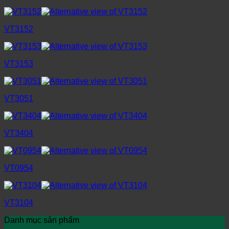
VT3152
VT3153
VT3051
VT3404
VT0954
VT3104
Danh mục sản phẩm