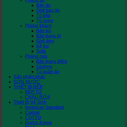
Phòng ăn
Bàn ăn
Ghế bàn ăn
Tủ bếp
Tủ rượu
Phòng khách
Bàn trà
Bàn trang trí
Ghế đơn
Kệ tivi
Sofa
Phòng ngủ
Bàn trang điểm
Giường
Tủ quần áo
Sản phẩm khác
SƠN NƯỚC
THIẾT BỊ BẾP
BẾP TỪ
CHẬU RỬA
Thiết Bị Vệ Sinh
American Standard
Caesar
COTTO
Dorico Korea