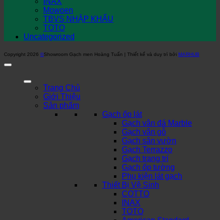
INAX
Mowoen
TBVS NHẬP KHẨU
TOTO
Uncategorized
Copyright 2026
©
Showroom Gạch men Hoàng Tuấn | Thiết kế và duy trì bởi
MARHUB
Trang Chủ
Giới Thiệu
Sản phẩm
Gạch ốp lát
Gạch vân đá Marble
Gạch vân gỗ
Gạch sân vườn
Gạch Terrazzo
Gạch trang trí
Gạch ốp tường
Phụ kiện lát gạch
Thiết Bị Vệ Sinh
COTTO
INAX
TOTO