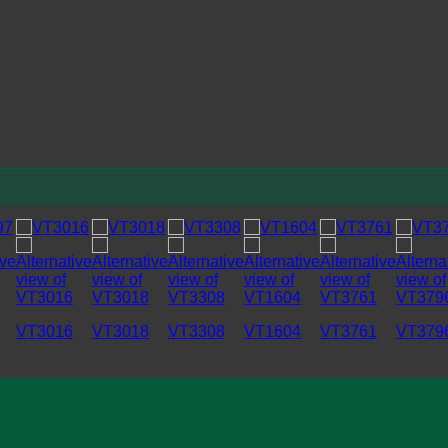
VT3016
VT3018
VT3308
VT1604
VT3761
VT379