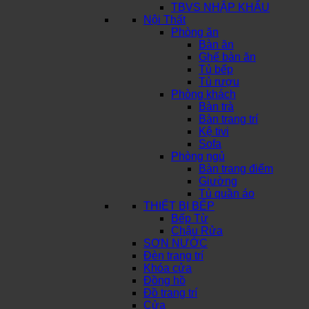
TBVS NHẬP KHẨU
Nội Thất
Phòng ăn
Bàn ăn
Ghế bàn ăn
Tủ bếp
Tủ rượu
Phòng khách
Bàn trà
Bàn trang trí
Kệ tivi
Sofa
Phòng ngủ
Bàn trang điểm
Giường
Tủ quần áo
THIẾT BỊ BẾP
Bếp Từ
Chậu Rửa
SƠN NƯỚC
Đèn trang trí
Khóa cửa
Đồng hồ
Đồ trang trí
Cửa