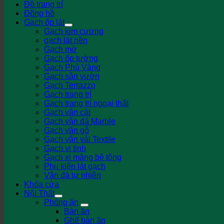
Đồ trang trí
Đồng hồ
Gạch ốp lát
Gạch kim cương
gạch lát nền
Gạch mờ
Gạch ốp tường
Gạch Phủ Vàng
Gạch sân vườn
Gạch Terrazzo
Gạch trang trí
Gạch trang trí ngoại thất
Gạch vân cát
Gạch vân đá Marble
Gạch vân gỗ
Gạch vân vải Textile
Gạch vi tinh
Gạch xi măng bê tông
Phụ kiện lát gạch
Vân đá tự nhiên
Khóa cửa
Nội Thất
Phòng ăn
Bàn ăn
Ghế bàn ăn