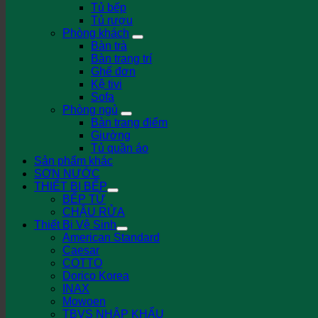
Tủ bếp
Tủ rượu
Phòng khách
Bàn trà
Bàn trang trí
Ghế đơn
Kệ tivi
Sofa
Phòng ngủ
Bàn trang điểm
Giường
Tủ quần áo
Sản phẩm khác
SƠN NƯỚC
THIẾT BỊ BẾP
BẾP TỪ
CHẬU RỬA
Thiết Bị Vệ Sinh
American Standard
Caesar
COTTO
Dorico Korea
INAX
Mowoen
TBVS NHẬP KHẨU