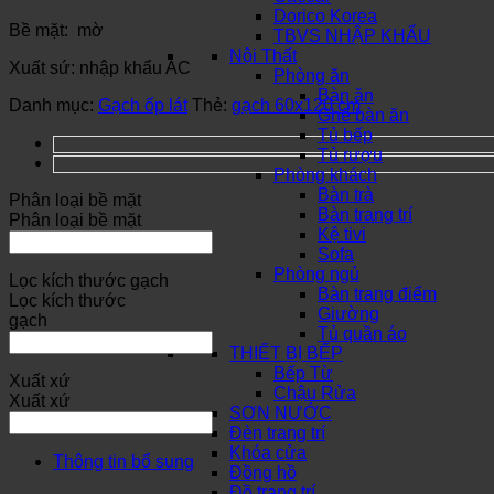
Dorico Korea
Bề mặt: mờ
TBVS NHẬP KHẨU
Nội Thất
Xuất sứ: nhập khẩu AC
Phòng ăn
Bàn ăn
Danh mục:
Gạch ốp lát
Thẻ:
gạch 60x120 cm
Ghế bàn ăn
Tủ bếp
Tủ rượu
Phòng khách
Bàn trà
Phân loại bề mặt
Bàn trang trí
Phân loại bề mặt
Kệ tivi
Sofa
Phòng ngủ
Lọc kích thước gạch
Bàn trang điểm
Lọc kích thước
Giường
gạch
Tủ quần áo
THIẾT BỊ BẾP
Bếp Từ
Xuất xứ
Chậu Rửa
Xuất xứ
SƠN NƯỚC
Đèn trang trí
Khóa cửa
Thông tin bổ sung
Đồng hồ
Đồ trang trí