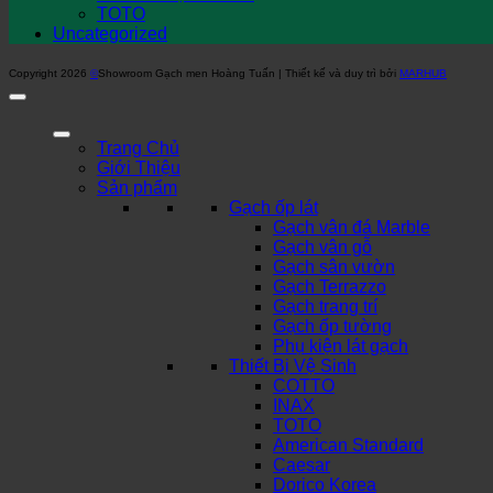
TOTO
Uncategorized
Copyright 2026
©
Showroom Gạch men Hoàng Tuấn | Thiết kế và duy trì bởi
MARHUB
Trang Chủ
Giới Thiệu
Sản phẩm
Gạch ốp lát
Gạch vân đá Marble
Gạch vân gỗ
Gạch sân vườn
Gạch Terrazzo
Gạch trang trí
Gạch ốp tường
Phụ kiện lát gạch
Thiết Bị Vệ Sinh
COTTO
INAX
TOTO
American Standard
Caesar
Dorico Korea