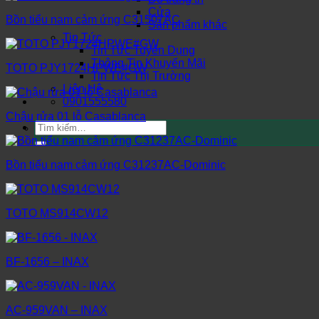
Cửa
Bồn tiểu nam cảm ứng C31507AC
Sản phẩm khác
Tin Tức
Tin Tức Tuyển Dụng
Thông Tin Khuyến Mãi
TOTO PJY1724HPWE#GW
Tin Tức Thị Trường
Liên Hệ
0901555580
Chậu rửa 01 lỗ Casablanca
Tìm
kiếm:
Bồn tiểu nam cảm ứng C31237AC-Dominic
TOTO MS914CW12
BF-1656 – INAX
AC-959VAN – INAX