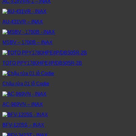
AC-918VRN-1 – INAX
AU-431VR – INAX
MSBV – 1700B – INAX
TOTO PPY1780HPE#P/DB505R-2B
Chậu rửa 01 lỗ Codie
AC-969VN – INAX
BFV-1205S – INAX