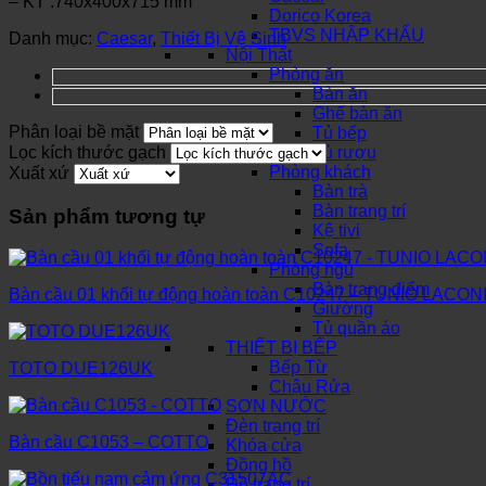
– KT :
740x400x715 mm
Dorico Korea
TBVS NHẬP KHẨU
Danh mục:
Caesar
,
Thiết Bị Vệ Sinh
Nội Thất
Phòng ăn
Bàn ăn
Ghế bàn ăn
Phân loại bề mặt
Tủ bếp
Lọc kích thước gạch
Tủ rượu
Phòng khách
Xuất xứ
Bàn trà
Bàn trang trí
Sản phẩm tương tự
Kệ tivi
Sofa
Phòng ngủ
Bàn trang điểm
Bàn cầu 01 khối tự động hoàn toàn C10247 – TUNIO LACON
Giường
Tủ quần áo
THIẾT BỊ BẾP
Bếp Từ
TOTO DUE126UK
Chậu Rửa
SƠN NƯỚC
Đèn trang trí
Bàn cầu C1053 – COTTO
Khóa cửa
Đồng hồ
Đồ trang trí