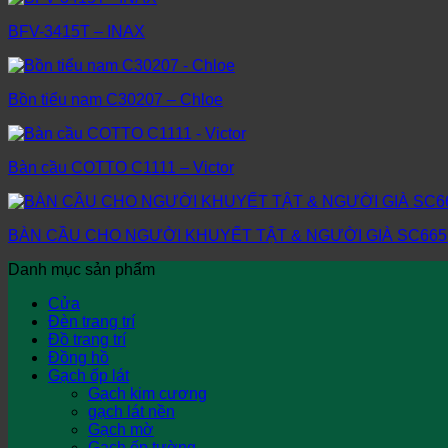
BFV-3415T – INAX
Bồn tiểu nam C30207 – Chloe
Bàn cầu COTTO C1111 – Victor
BÀN CẦU CHO NGƯỜI KHUYẾT TẬT & NGƯỜI GIÀ SC665
Danh mục sản phẩm
Cửa
Đèn trang trí
Đồ trang trí
Đồng hồ
Gạch ốp lát
Gạch kim cương
gạch lát nền
Gạch mờ
Gạch ốp tường