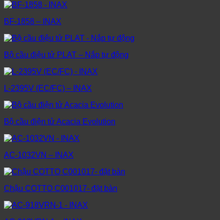
BF-1858 – INAX
Bộ cầu điệu tử PLAT – Nắp tự động
L-2395V (EC/FC) – INAX
Bộ cầu điện tử Acacia Evolution
AC-1032VN – INAX
Chậu COTTO C001017- đặt bàn