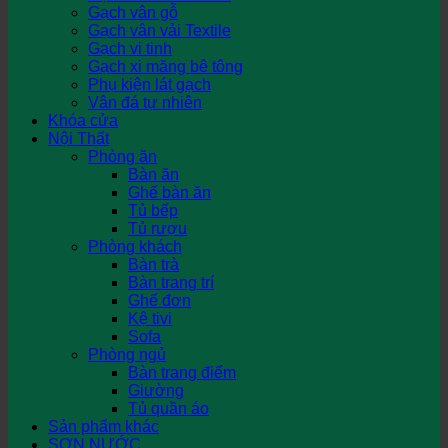
Gạch vân gỗ
Gạch vân vải Textile
Gạch vi tinh
Gạch xi măng bê tông
Phụ kiện lát gạch
Vân đá tự nhiên
Khóa cửa
Nội Thất
Phòng ăn
Bàn ăn
Ghế bàn ăn
Tủ bếp
Tủ rượu
Phòng khách
Bàn trà
Bàn trang trí
Ghế đơn
Kệ tivi
Sofa
Phòng ngủ
Bàn trang điểm
Giường
Tủ quần áo
Sản phẩm khác
SƠN NƯỚC