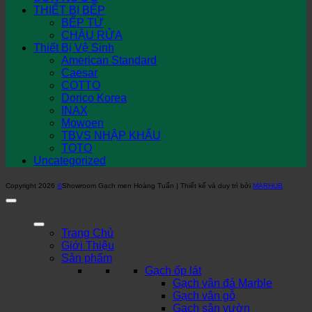
THIẾT BỊ BẾP
BẾP TỪ
CHẬU RỬA
Thiết Bị Vệ Sinh
American Standard
Caesar
COTTO
Dorico Korea
INAX
Mowoen
TBVS NHẬP KHẨU
TOTO
Uncategorized
Copyright 2026
©
Showroom Gạch men Hoàng Tuấn | Thiết kế và duy trì bởi
MARHUB
Trang Chủ
Giới Thiệu
Sản phẩm
Gạch ốp lát
Gạch vân đá Marble
Gạch vân gỗ
Gạch sân vườn