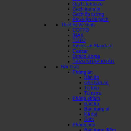
Gạch Terrazzo
Gạch trang trí
Gạch ốp tường
Phụ kiện lát gạch
Thiết Bị Vệ Sinh
COTTO
INAX
TOTO
American Standard
Caesar
Dorico Korea
TBVS NHẬP KHẨU
Nội Thất
Phòng ăn
Bàn ăn
Ghế bàn ăn
Tủ bếp
Tủ rượu
Phòng khách
Bàn trà
Bàn trang trí
Kệ tivi
Sofa
Phòng ngủ
Bàn trang điểm