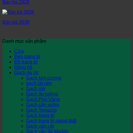
Bàn trà 2628
Bàn trà 2638
Danh mục sản phẩm
Cửa
Đèn trang trí
Đồ trang trí
Đồng hồ
Gạch ốp lát
Gạch kim cương
gạch lát nền
Gạch mờ
Gạch ốp tường
Gạch Phủ Vàng
Gạch sân vườn
Gạch Terrazzo
Gạch trang trí
Gạch trang trí ngoại thất
Gạch vân cát
Gạch vân đá Marble