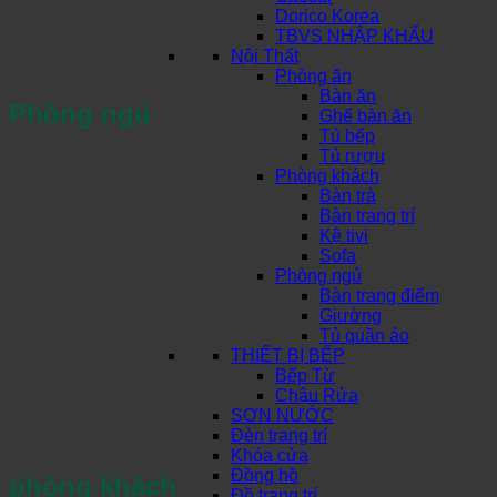
Dorico Korea
TBVS NHẬP KHẨU
Nội Thất
Phòng ăn
Bàn ăn
Phòng ngủ
Ghế bàn ăn
Tủ bếp
Tủ rượu
Phòng khách
Bàn trà
Bàn trang trí
Kệ tivi
Sofa
Phòng ngủ
Bàn trang điểm
Giường
Tủ quần áo
THIẾT BỊ BẾP
Bếp Từ
Chậu Rửa
SƠN NƯỚC
Đèn trang trí
Khóa cửa
Đồng hồ
phòng khách
Đồ trang trí