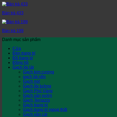
Bàn trà 433
Bàn trà 199
Danh mục sản phẩm
Cửa
Đèn trang trí
Đồ trang trí
Đồng hồ
Gạch ốp lát
Gạch kim cương
gạch lát nền
Gạch mờ
Gạch ốp tường
Gạch Phủ Vàng
Gạch sân vườn
Gạch Terrazzo
Gạch trang trí
Gạch trang trí ngoại thất
Gạch vân cát