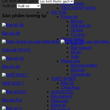
Lọc kích thước gạch
Dorico Korea
Xuất xứ
TBVS NHẬP KHẨU
Nội Thất
Sản phẩm tương tự
Phòng ăn
Bàn ăn
Ghế bàn ăn
Tủ bếp
Bàn trà 36
Tủ rượu
Phòng khách
Bàn trà
Bàn trang trí
Sofa vải-HTV-07
Kệ tivi
Sofa
Phòng ngủ
Bàn trang điểm
Bàn trà 34
Giường
Tủ quần áo
THIẾT BỊ BẾP
Bếp Từ
GHẾ ĐƠN 7
Chậu Rửa
SƠN NƯỚC
Đèn trang trí
Bàn trà A12
Khóa cửa
Đồng hồ
Đồ trang trí