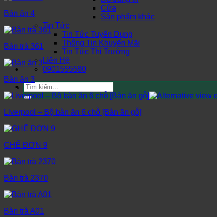
Cửa
Bàn ăn 4
Sản phẩm khác
Tin Tức
Tin Tức Tuyển Dụng
Thông Tin Khuyến Mãi
Bàn trà 361
Tin Tức Thị Trường
Liên Hệ
0901555580
Bàn ăn 3
Tìm
kiếm:
Liverpool – Bộ bàn ăn 6 chỗ [Bàn ăn gỗ]
GHẾ ĐƠN 9
Bàn trà 2370
Bàn trà A01