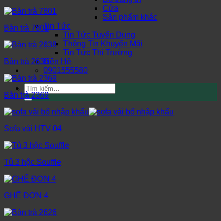
Cửa
Sản phẩm khác
Tin Tức
Bàn trà 7801
Tin Tức Tuyển Dụng
Thông Tin Khuyến Mãi
Tin Tức Thị Trường
Liên Hệ
Bàn trà 2638
0901555580
Tìm
kiếm:
Bàn trà 2369
Sofa vải HTV-04
Tủ 3 hộc Souffle
GHẾ ĐƠN 4