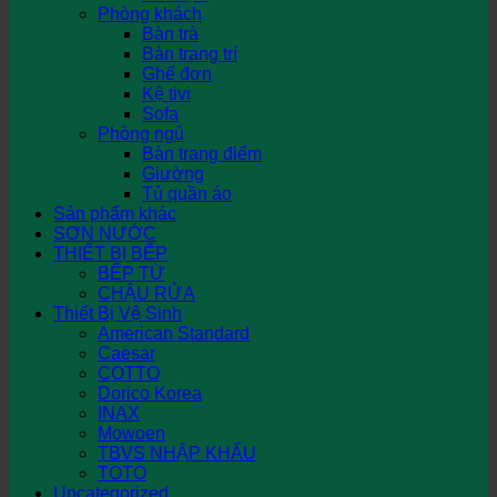
Phòng khách
Bàn trà
Bàn trang trí
Ghế đơn
Kệ tivi
Sofa
Phòng ngủ
Bàn trang điểm
Giường
Tủ quần áo
Sản phẩm khác
SƠN NƯỚC
THIẾT BỊ BẾP
BẾP TỪ
CHẬU RỬA
Thiết Bị Vệ Sinh
American Standard
Caesar
COTTO
Dorico Korea
INAX
Mowoen
TBVS NHẬP KHẨU
TOTO
Uncategorized