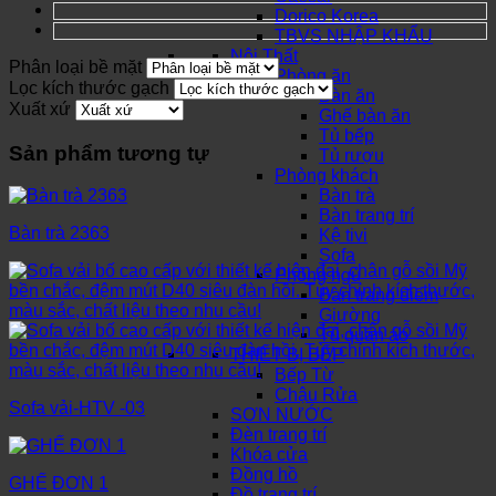
Dorico Korea
TBVS NHẬP KHẨU
Nội Thất
Phân loại bề mặt
Phòng ăn
Lọc kích thước gạch
Bàn ăn
Xuất xứ
Ghế bàn ăn
Tủ bếp
Sản phẩm tương tự
Tủ rượu
Phòng khách
Bàn trà
Bàn trang trí
Bàn trà 2363
Kệ tivi
Sofa
Phòng ngủ
Bàn trang điểm
Giường
Tủ quần áo
THIẾT BỊ BẾP
Bếp Từ
Chậu Rửa
Sofa vải-HTV -03
SƠN NƯỚC
Đèn trang trí
Khóa cửa
Đồng hồ
GHẾ ĐƠN 1
Đồ trang trí