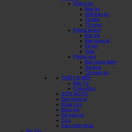
Phòng ăn
Bàn ăn
Ghế bàn ăn
Tủ bếp
Tủ rượu
Phòng khách
Bàn trà
Bàn trang trí
Kệ tivi
Sofa
Phòng ngủ
Bàn trang điểm
Giường
Tủ quần áo
THIẾT BỊ BẾP
Bếp Từ
Chậu Rửa
SƠN NƯỚC
Đèn trang trí
Khóa cửa
Đồng hồ
Đồ trang trí
Cửa
Sản phẩm khác
Tin Tức