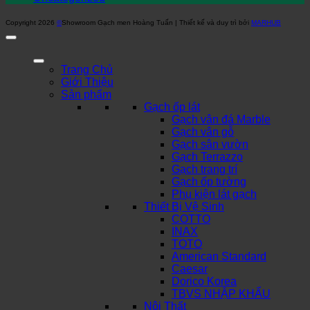
Copyright 2026
©
Showroom Gạch men Hoàng Tuấn | Thiết kế và duy trì bởi
MARHUB
Trang Chủ
Giới Thiệu
Sản phẩm
Gạch ốp lát
Gạch vân đá Marble
Gạch vân gỗ
Gạch sân vườn
Gạch Terrazzo
Gạch trang trí
Gạch ốp tường
Phụ kiện lát gạch
Thiết Bị Vệ Sinh
COTTO
INAX
TOTO
American Standard
Caesar
Dorico Korea
TBVS NHẬP KHẨU
Nội Thất