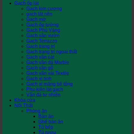
Gạch ốp lát
Gạch kim cương
gạch lát nền
Gạch mờ
Gạch ốp tường
Gạch Phủ Vàng
Gạch sân vườn
Gạch Terrazzo
Gạch trang trí
Gạch trang trí ngoại thất
Gạch vân cát
Gạch vân đá Marble
Gạch vân gỗ
Gạch vân vải Textile
Gạch vi tinh
Gạch xi măng bê tông
Phụ kiện lát gạch
Vân đá tự nhiên
Khóa cửa
Nội Thất
Phòng ăn
Bàn ăn
Ghế bàn ăn
Tủ bếp
Tủ rượu