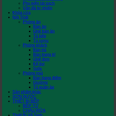
Phụ kiện lát gạch
Vân đá tự nhiên
Khóa cửa
Nội Thất
Phòng ăn
Bàn ăn
Ghế bàn ăn
Tủ bếp
Tủ rượu
Phòng khách
Bàn trà
Bàn trang trí
Ghế đơn
Kệ tivi
Sofa
Phòng ngủ
Bàn trang điểm
Giường
Tủ quần áo
Sản phẩm khác
SƠN NƯỚC
THIẾT BỊ BẾP
BẾP TỪ
CHẬU RỬA
Thiết Bị Vệ Sinh