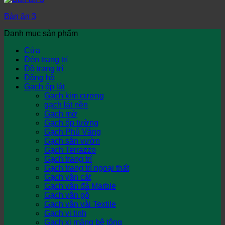
Bàn ăn 3
Danh mục sản phẩm
Cửa
Đèn trang trí
Đồ trang trí
Đồng hồ
Gạch ốp lát
Gạch kim cương
gạch lát nền
Gạch mờ
Gạch ốp tường
Gạch Phủ Vàng
Gạch sân vườn
Gạch Terrazzo
Gạch trang trí
Gạch trang trí ngoại thất
Gạch vân cát
Gạch vân đá Marble
Gạch vân gỗ
Gạch vân vải Textile
Gạch vi tinh
Gạch xi măng bê tông