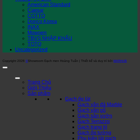
American Standard
Caesar
COTTO
Dorico Korea
INAX
Mowoen
TBVS NHẬP KHẨU
TOTO
Uncategorized
Copyright 2026
©
Showroom Gạch men Hoàng Tuấn | Thiết kế và duy trì bởi
MARHUB
Trang Chủ
Giới Thiệu
Sản phẩm
Gạch ốp lát
Gạch vân đá Marble
Gạch vân gỗ
Gạch sân vườn
Gạch Terrazzo
Gạch trang trí
Gạch ốp tường
Phụ kiện lát gạch