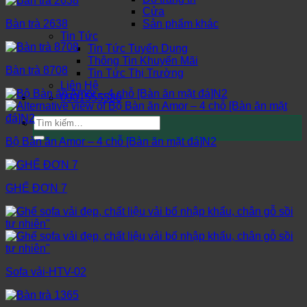
Cửa
Sản phẩm khác
Bàn trà 2638
Tin Tức
Tin Tức Tuyển Dụng
Thông Tin Khuyến Mãi
Bàn trà 8708
Tin Tức Thị Trường
Liên Hệ
0901555580
Tìm
kiếm:
Bộ Bàn ăn Amor – 4 chỗ [Bàn ăn mặt đá]N2
GHẾ ĐƠN 7
Sofa vải-HTV-02