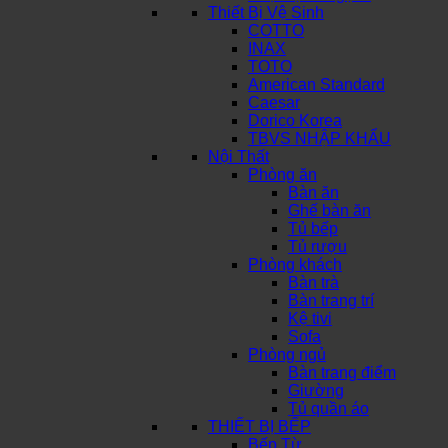
Thiết Bị Vệ Sinh
COTTO
INAX
TOTO
American Standard
Caesar
Dorico Korea
TBVS NHẬP KHẨU
Nội Thất
Phòng ăn
Bàn ăn
Ghế bàn ăn
Tủ bếp
Tủ rượu
Phòng khách
Bàn trà
Bàn trang trí
Kệ tivi
Sofa
Phòng ngủ
Bàn trang điểm
Giường
Tủ quần áo
THIẾT BỊ BẾP
Bếp Từ