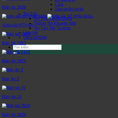
Cửa
Bàn trà 2628
Sản phẩm khác
Tin Tức
Tin Tức Tuyển Dụng
Thông Tin Khuyến Mãi
Sofa vải HTV-04
Tin Tức Thị Trường
Liên Hệ
0901555580
Bàn trà 2363
Tìm
kiếm:
Bàn trà 2423
Bàn ăn 2
Bàn trà 10
Bàn trà 2626