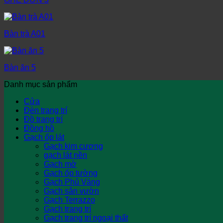
Bàn trà A01
Bàn ăn 5
Danh mục sản phẩm
Cửa
Đèn trang trí
Đồ trang trí
Đồng hồ
Gạch ốp lát
Gạch kim cương
gạch lát nền
Gạch mờ
Gạch ốp tường
Gạch Phủ Vàng
Gạch sân vườn
Gạch Terrazzo
Gạch trang trí
Gạch trang trí ngoại thất