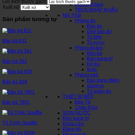
Lọc kích thước gạch
Dorico Korea
Xuất xứ
TBVS NHẬP KHẨU
Nội Thất
Sản phẩm tương tự
Phòng ăn
Bàn ăn
Ghế bàn ăn
Tủ bếp
Bàn trà 811
Tủ rượu
Phòng khách
Bàn trà
Bàn trang trí
Bàn trà 361
Kệ tivi
Sofa
Phòng ngủ
Bàn trang điểm
Bàn trà 428
Giường
Tủ quần áo
THIẾT BỊ BẾP
Bếp Từ
Bàn trà 7801
Chậu Rửa
SƠN NƯỚC
Đèn trang trí
Tủ 3 hộc Souffle
Khóa cửa
Đồng hồ
Đồ trang trí