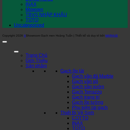
INAX
Mowoen
TBVS NHẬP KHẨU
TOTO
Uncategorized
Copyright 2026
©
Showroom Gạch men Hoàng Tuấn | Thiết kế và duy trì bởi
MARHUB
Trang Chủ
Giới Thiệu
Sản phẩm
Gạch ốp lát
Gạch vân đá Marble
Gạch vân gỗ
Gạch sân vườn
Gạch Terrazzo
Gạch trang trí
Gạch ốp tường
Phụ kiện lát gạch
Thiết Bị Vệ Sinh
COTTO
INAX
TOTO