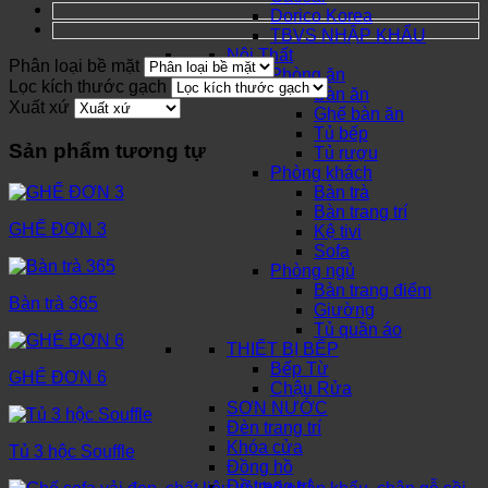
Dorico Korea
TBVS NHẬP KHẨU
Nội Thất
Phân loại bề mặt
Phòng ăn
Lọc kích thước gạch
Bàn ăn
Xuất xứ
Ghế bàn ăn
Tủ bếp
Sản phẩm tương tự
Tủ rượu
Phòng khách
Bàn trà
Bàn trang trí
GHẾ ĐƠN 3
Kệ tivi
Sofa
Phòng ngủ
Bàn trang điểm
Bàn trà 365
Giường
Tủ quần áo
THIẾT BỊ BẾP
Bếp Từ
GHẾ ĐƠN 6
Chậu Rửa
SƠN NƯỚC
Đèn trang trí
Khóa cửa
Tủ 3 hộc Souffle
Đồng hồ
Đồ trang trí