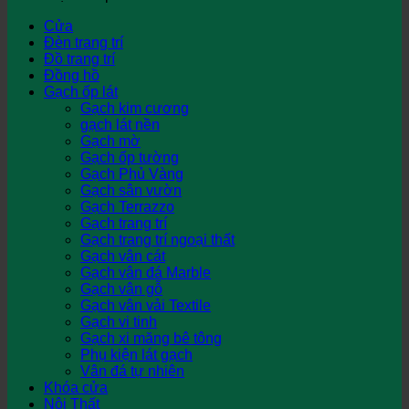
Cửa
Đèn trang trí
Đồ trang trí
Đồng hồ
Gạch ốp lát
Gạch kim cương
gạch lát nền
Gạch mờ
Gạch ốp tường
Gạch Phủ Vàng
Gạch sân vườn
Gạch Terrazzo
Gạch trang trí
Gạch trang trí ngoại thất
Gạch vân cát
Gạch vân đá Marble
Gạch vân gỗ
Gạch vân vải Textile
Gạch vi tinh
Gạch xi măng bê tông
Phụ kiện lát gạch
Vân đá tự nhiên
Khóa cửa
Nội Thất