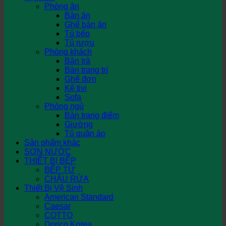
Phòng ăn
Bàn ăn
Ghế bàn ăn
Tủ bếp
Tủ rượu
Phòng khách
Bàn trà
Bàn trang trí
Ghế đơn
Kệ tivi
Sofa
Phòng ngủ
Bàn trang điểm
Giường
Tủ quần áo
Sản phẩm khác
SƠN NƯỚC
THIẾT BỊ BẾP
BẾP TỪ
CHẬU RỬA
Thiết Bị Vệ Sinh
American Standard
Caesar
COTTO
Dorico Korea