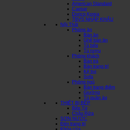
American Standard
Caesar
Dorico Korea
TBVS NHẬP KHẨU
Nội Thất
Phòng ăn
Bàn ăn
Ghế bàn ăn
Tủ bếp
Tủ rượu
Phòng khách
Bàn trà
Bàn trang trí
Kệ tivi
Sofa
Phòng ngủ
Bàn trang điểm
Giường
Tủ quần áo
THIẾT BỊ BẾP
Bếp Từ
Chậu Rửa
SƠN NƯỚC
Đèn trang trí
Khóa cửa