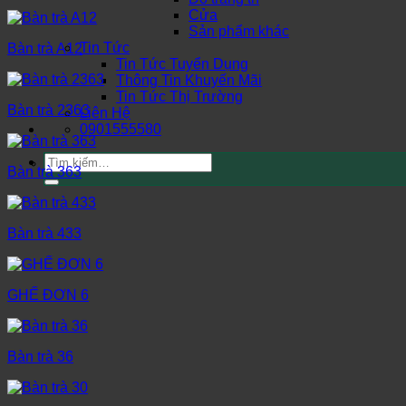
Cửa
Sản phẩm khác
Tin Tức
Bàn trà A12
Tin Tức Tuyển Dụng
Thông Tin Khuyến Mãi
Tin Tức Thị Trường
Bàn trà 2363
Liên Hệ
0901555580
Tìm
Bàn trà 363
kiếm:
Bàn trà 433
GHẾ ĐƠN 6
Bàn trà 36