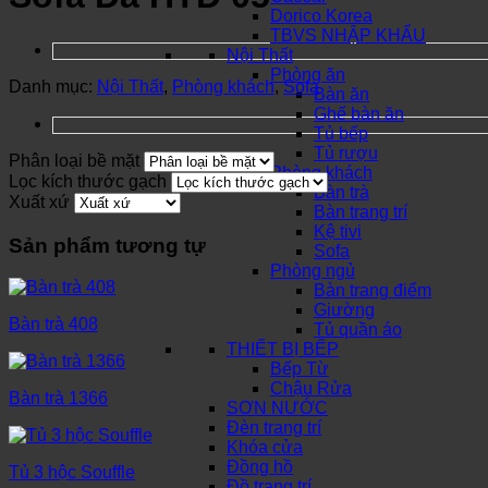
Dorico Korea
TBVS NHẬP KHẨU
Nội Thất
Phòng ăn
Danh mục:
Nội Thất
,
Phòng khách
,
Sofa
Bàn ăn
Ghế bàn ăn
Tủ bếp
Tủ rượu
Phân loại bề mặt
Phòng khách
Lọc kích thước gạch
Bàn trà
Xuất xứ
Bàn trang trí
Kệ tivi
Sản phẩm tương tự
Sofa
Phòng ngủ
Bàn trang điểm
Giường
Bàn trà 408
Tủ quần áo
THIẾT BỊ BẾP
Bếp Từ
Chậu Rửa
Bàn trà 1366
SƠN NƯỚC
Đèn trang trí
Khóa cửa
Đồng hồ
Tủ 3 hộc Souffle
Đồ trang trí