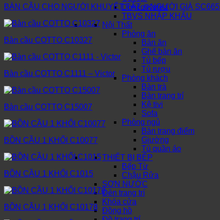
BÀN CẦU CHO NGƯỜI KHUYẾT TẬT & NGƯỜI GIÀ SC665
Dorico Korea
TBVS NHẬP KHẨU
Nội Thất
Phòng ăn
Bàn cầu COTTO C10327
Bàn ăn
Ghế bàn ăn
Tủ bếp
Tủ rượu
Bàn cầu COTTO C1111 – Victor
Phòng khách
Bàn trà
Bàn trang trí
Kệ tivi
Bàn cầu COTTO C15007
Sofa
Phòng ngủ
Bàn trang điểm
Giường
BỒN CẦU 1 KHỐI C10077
Tủ quần áo
THIẾT BỊ BẾP
Bếp Từ
BỒN CẦU 1 KHỐI C1015
Chậu Rửa
SƠN NƯỚC
Đèn trang trí
Khóa cửa
BỒN CẦU 1 KHỐI C10178
Đồng hồ
Đồ trang trí