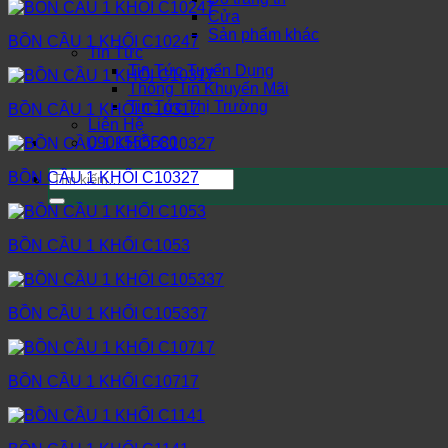
Cửa
Sản phẩm khác
BỒN CẦU 1 KHỐI C10247
Tin Tức
Tin Tức Tuyển Dụng
Thông Tin Khuyến Mãi
Tin Tức Thị Trường
BỒN CẦU 1 KHỐI C10317
Liên Hệ
0901555580
Tìm
BỒN CẦU 1 KHỐI C10327
kiếm:
BỒN CẦU 1 KHỐI C1053
BỒN CẦU 1 KHỐI C105337
BỒN CẦU 1 KHỐI C10717