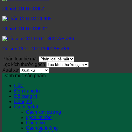
Chậu COTTO C007
Chậu COTTO C0902
Củ sen COTTO CT3001AE Z86
Phân loại bề mặt
Lọc kích thước gạch
Xuất xứ
Danh mục sản phẩm
Cửa
Đèn trang trí
Đồ trang trí
Đồng hồ
Gạch ốp lát
Gạch kim cương
gạch lát nền
Gạch mờ
Gạch ốp tường