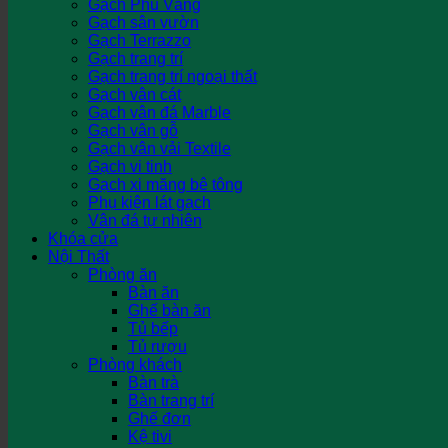
Gạch Phủ Vàng
Gạch sân vườn
Gạch Terrazzo
Gạch trang trí
Gạch trang trí ngoại thất
Gạch vân cát
Gạch vân đá Marble
Gạch vân gỗ
Gạch vân vải Textile
Gạch vi tinh
Gạch xi măng bê tông
Phụ kiện lát gạch
Vân đá tự nhiên
Khóa cửa
Nội Thất
Phòng ăn
Bàn ăn
Ghế bàn ăn
Tủ bếp
Tủ rượu
Phòng khách
Bàn trà
Bàn trang trí
Ghế đơn
Kệ tivi