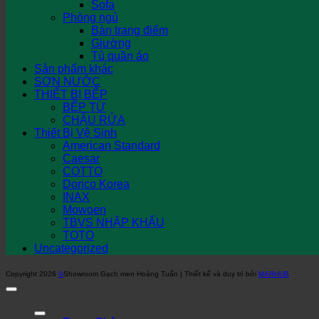
Sofa
Phòng ngủ
Bàn trang điểm
Giường
Tủ quần áo
Sản phẩm khác
SƠN NƯỚC
THIẾT BỊ BẾP
BẾP TỪ
CHẬU RỬA
Thiết Bị Vệ Sinh
American Standard
Caesar
COTTO
Dorico Korea
INAX
Mowoen
TBVS NHẬP KHẨU
TOTO
Uncategorized
Copyright 2026
©
Showroom Gạch men Hoàng Tuấn | Thiết kế và duy trì bởi
MARHUB