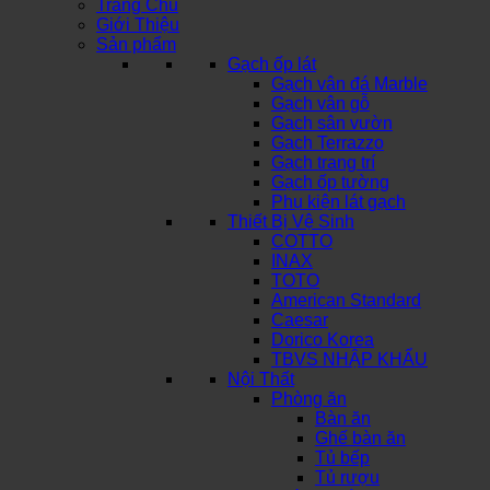
Trang Chủ
Giới Thiệu
Sản phẩm
Gạch ốp lát
Gạch vân đá Marble
Gạch vân gỗ
Gạch sân vườn
Gạch Terrazzo
Gạch trang trí
Gạch ốp tường
Phụ kiện lát gạch
Thiết Bị Vệ Sinh
COTTO
INAX
TOTO
American Standard
Caesar
Dorico Korea
TBVS NHẬP KHẨU
Nội Thất
Phòng ăn
Bàn ăn
Ghế bàn ăn
Tủ bếp
Tủ rượu