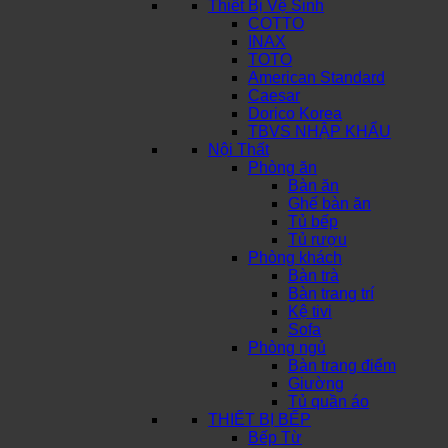
Thiết Bị Vệ Sinh
COTTO
INAX
TOTO
American Standard
Caesar
Dorico Korea
TBVS NHẬP KHẨU
Nội Thất
Phòng ăn
Bàn ăn
Ghế bàn ăn
Tủ bếp
Tủ rượu
Phòng khách
Bàn trà
Bàn trang trí
Kệ tivi
Sofa
Phòng ngủ
Bàn trang điểm
Giường
Tủ quần áo
THIẾT BỊ BẾP
Bếp Từ