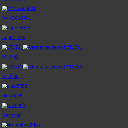
VVVSG66001
apple-5818
VT3791
VT3789
plus-5055
Gạch thẻ