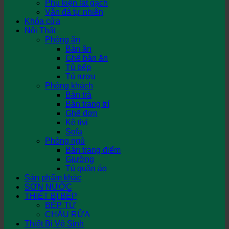
Phụ kiện lát gạch
Vân đá tự nhiên
Khóa cửa
Nội Thất
Phòng ăn
Bàn ăn
Ghế bàn ăn
Tủ bếp
Tủ rượu
Phòng khách
Bàn trà
Bàn trang trí
Ghế đơn
Kệ tivi
Sofa
Phòng ngủ
Bàn trang điểm
Giường
Tủ quần áo
Sản phẩm khác
SƠN NƯỚC
THIẾT BỊ BẾP
BẾP TỪ
CHẬU RỬA
Thiết Bị Vệ Sinh