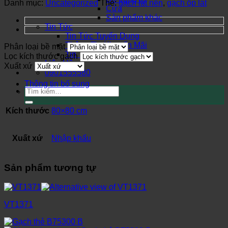
Danh mục:
Uncategorized
Thẻ:
gạch lát nền
,
gạch ốp lát
Cửa
Sản phẩm khác
Tin Tức
Tin Tức Tuyển Dụng
Thông Tin Khuyến Mãi
Phân loại bề mặt
Tin Tức Thị Trường
Lọc kích thước gạch
Liên Hệ
Xuất xứ
0901555580
Thông tin bổ sung
Tìm
kiếm:
Kích thước
80×80 cm
Xuất xứ
Nhập khẩu
Sản phẩm tương tự
VT1371