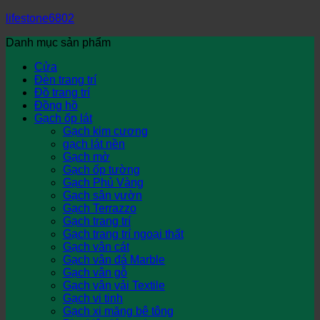
lifestone6802
Danh mục sản phẩm
Cửa
Đèn trang trí
Đồ trang trí
Đồng hồ
Gạch ốp lát
Gạch kim cương
gạch lát nền
Gạch mờ
Gạch ốp tường
Gạch Phủ Vàng
Gạch sân vườn
Gạch Terrazzo
Gạch trang trí
Gạch trang trí ngoại thất
Gạch vân cát
Gạch vân đá Marble
Gạch vân gỗ
Gạch vân vải Textile
Gạch vi tinh
Gạch xi măng bê tông