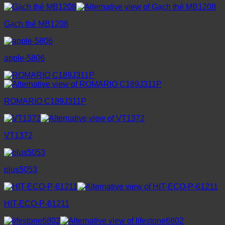
Gạch thẻ MB1208
apple-5806
ROMARIO C189J311P
VT1372
plus5053
HIT-ECO-P-61211