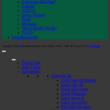
American Standard
Caesar
COTTO
Dorico Korea
INAX
Mowoen
TBVS NHẬP KHẨU
TOTO
Uncategorized
Copyright 2026
©
Showroom Gạch men Hoàng Tuấn | Thiết kế và duy trì bởi
MARHUB
Trang Chủ
Giới Thiệu
Sản phẩm
Gạch ốp lát
Gạch vân đá Marble
Gạch vân gỗ
Gạch sân vườn
Gạch Terrazzo
Gạch trang trí
Gạch ốp tường
Phụ kiện lát gạch